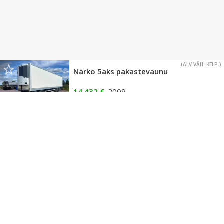
(ALV VÄH. KELP.)
Närko 5aks pakastevaunu
14 432 €
2009
,
Oulu
LIIKE
(ALV VÄH. KELP.)
Närko LOKINSIIPI PV3
15 687 €
2001
,
Noormarkku
LIIKE
(ALV VÄH. KELP.)
Närko Siirtopankko
5 aks
16 315 €
2015
,
Hirvensalmi
LIIKE