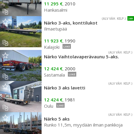
11 295 €
2010
,
Hankasalmi
(ALV VÄH. KELP.)
24H
Närko 3-aks, konttilukot
Ilmaetupää
11 923 €
1990
,
Kalajoki
LIIKE
(ALV VÄH. KELP.)
Närko Vaihtolavaperävaunu 5-aks.
12 424 €
2000
,
Sastamala
LIIKE
(ALV VÄH. KELP.)
Närko 3 aks lavetti
12 424 €
1981
,
Oulu
LIIKE
(ALV VÄH. KELP.)
Närko 5 aks
Runko 11,5m, myydään ilman pankkoja