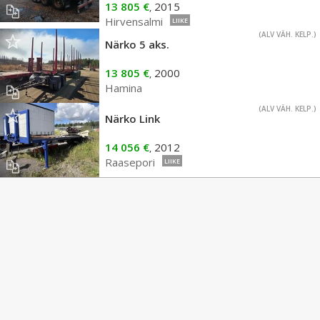
13 805 €
2015
,
Hirvensalmi
LIIKE
(ALV VÄH. KELP.)
Närko 5 aks.
13 805 €
2000
,
Hamina
(ALV VÄH. KELP.)
Närko Link
14 056 €
2012
,
Raasepori
LIIKE