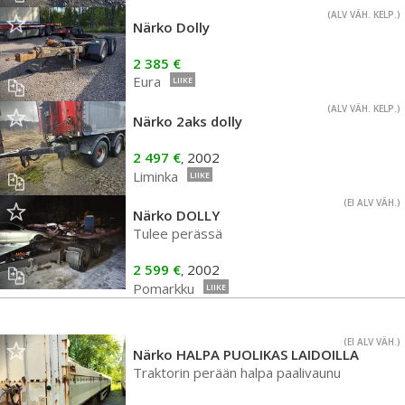
(ALV VÄH. KELP.)
Närko Dolly
2 385 €
Eura
LIIKE
(ALV VÄH. KELP.)
Närko 2aks dolly
2 497 €
2002
,
Liminka
LIIKE
(EI ALV VÄH.)
Närko DOLLY
Tulee perässä
2 599 €
2002
,
Pomarkku
LIIKE
(EI ALV VÄH.)
Närko HALPA PUOLIKAS LAIDOILLA
Traktorin perään halpa paalivaunu