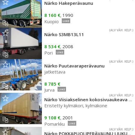
Närko Hakeperävaunu
8 160 €
1990
,
Kuopio
LIIKE
(ALV VÄH. KELP.)
Närko S3MB13L11
8 534 €
2008
,
Pori
LIIKE
(ALV VÄH. KELP.)
Närko Puutavaraperävaunu
jatkettava
8 785 €
Jurva
LIIKE
(ALV VÄH. KELP.)
Närko Viisiakselinen kokosivuaukeava siisti perävaunu
Eristetty kylmäkori, kylmäkone
9 108 €
2001
,
Pomarkku
LIIKE
(ALV VÄH. KELP.)
Närko POKKAPUOLIPERÄVAUNU LIUKUKAPELLEIN