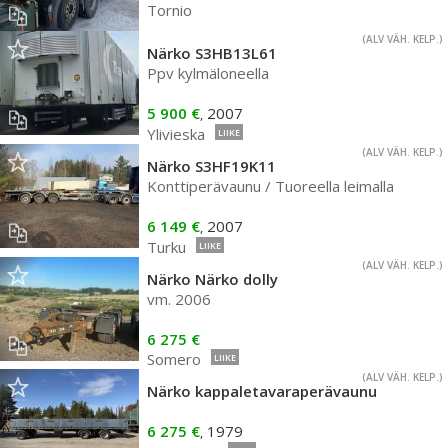
Tornio
(ALV VÄH. KELP.)
Närko S3HB13L61
Ppv kylmäloneella
5 900 €
2007
,
Ylivieska
LIIKE
(ALV VÄH. KELP.)
Närko S3HF19K11
Konttiperävaunu / Tuoreella leimalla
6 149 €
2007
,
Turku
LIIKE
(ALV VÄH. KELP.)
Närko Närko dolly
vm. 2006
6 275 €
Somero
LIIKE
(ALV VÄH. KELP.)
Närko kappaletavaraperävaunu
6 275 €
1979
,