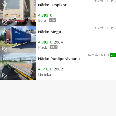
(ALV VÄH. KELP.)
Närko Umpikori
4 393 €
Eura
LIIKE
(ALV VÄH. KELP.)
Närko Mega
4 393 €
2004
,
Koski
LIIKE
(ALV VÄH. KELP.)
24H
Närko Puoliperävaunu
4 518 €
2002
,
Liminka