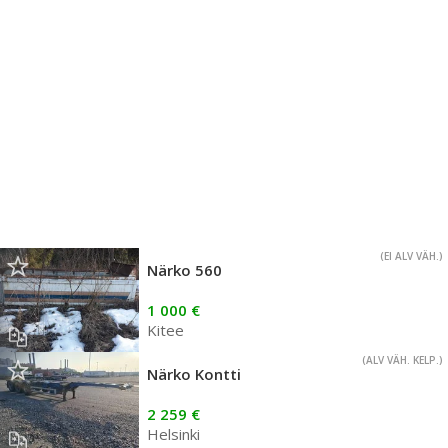
(EI ALV VÄH.)
Närko 560
1 000 €
Kitee
(ALV VÄH. KELP.)
Närko Kontti
2 259 €
Helsinki