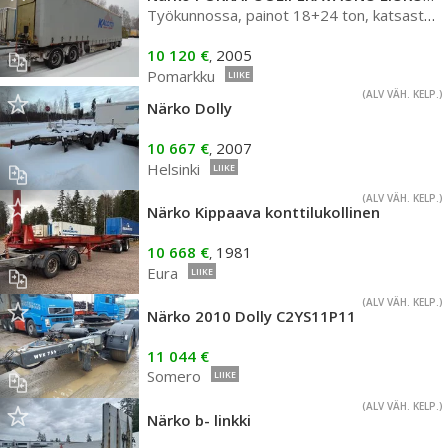
Työkunnossa, painot 18+24 ton, katsastettu 10/24 asti
10 120 €
2005
,
Pomarkku
LIIKE
(ALV VÄH. KELP.)
Närko Dolly
10 667 €
2007
,
Helsinki
LIIKE
(ALV VÄH. KELP.)
Närko Kippaava konttilukollinen
10 668 €
1981
,
Eura
LIIKE
(ALV VÄH. KELP.)
Närko 2010 Dolly C2YS11P11
11 044 €
Somero
LIIKE
(ALV VÄH. KELP.)
Närko b- linkki