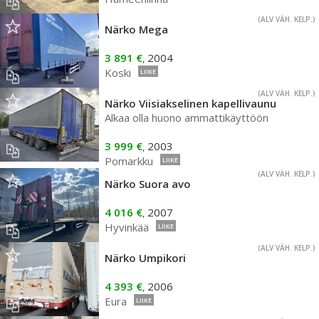
(ALV VÄH. KELP.)
Närko Mega
3 891 €
2004
,
Koski
LIIKE
(ALV VÄH. KELP.)
Närko Viisiakselinen kapellivaunu
Alkaa olla huono ammattikäyttöön
3 999 €
2003
,
Pomarkku
LIIKE
(ALV VÄH. KELP.)
Närko Suora avo
4 016 €
2007
,
Hyvinkää
LIIKE
(ALV VÄH. KELP.)
Närko Umpikori
4 393 €
2006
,
Eura
LIIKE