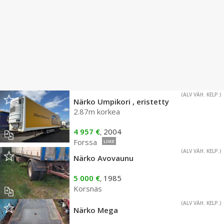
(ALV VÄH. KELP.)
Närko Umpikori , eristetty
2.87m korkea
4 957 €
2004
,
Forssa
LIIKE
(ALV VÄH. KELP.)
Närko Avovaunu
5 000 €
1985
,
Korsnäs
(ALV VÄH. KELP.)
Närko Mega