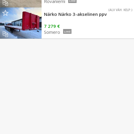
Rovaniemi
LIIKE
(ALV VÄH. KELP.)
Närko Närko 3-akselinen ppv
7 279 €
Somero
LIIKE