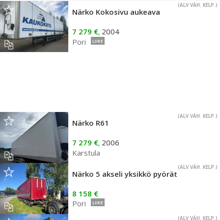
(ALV VÄH. KELP.)
Närko Kokosivu aukeava
7 279 €
2004
,
Pori
LIIKE
(ALV VÄH. KELP.)
Närko R61
7 279 €
2006
,
Karstula
(ALV VÄH. KELP.)
Närko 5 akseli yksikkö pyörät
8 158 €
Pori
LIIKE
(ALV VÄH. KELP.)