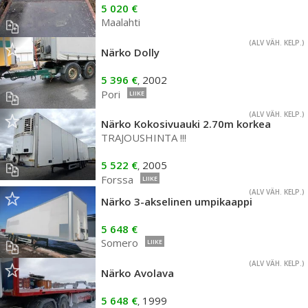
5 020 €
Maalahti
(ALV VÄH. KELP.)
Närko Dolly
5 396 €
2002
,
Pori
LIIKE
(ALV VÄH. KELP.)
Närko Kokosivuauki 2.70m korkea
TRAJOUSHINTA !!!
5 522 €
2005
,
Forssa
LIIKE
(ALV VÄH. KELP.)
Närko 3-akselinen umpikaappi
5 648 €
Somero
LIIKE
(ALV VÄH. KELP.)
Närko Avolava
5 648 €
1999
,