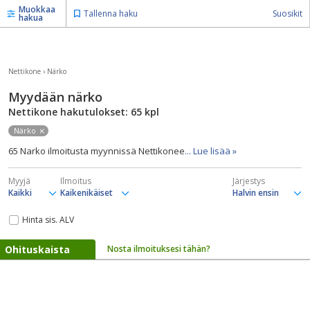
Muokkaa
Tallenna haku
Suosikit
hakua
Nettikone
›
Närko
Myydään närko
Nettikone hakutulokset: 65
kpl
Närko
65 Narko ilmoitusta myynnissä Nettikonee
... Lue lisää »
Myyjä
Ilmoitus
Järjestys
Hinta sis. ALV
Ohituskaista
Nosta ilmoituksesi tähän?