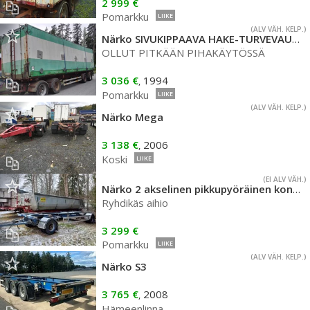
2 999 €
Pomarkku
LIIKE
(ALV VÄH. KELP.)
Närko SIVUKIPPAAVA HAKE-TURVEVAUNU
OLLUT PITKÄÄN PIHAKÄYTÖSSÄ
3 036 €
1994
,
Pomarkku
LIIKE
(ALV VÄH. KELP.)
Närko Mega
3 138 €
2006
,
Koski
LIIKE
(EI ALV VÄH.)
Närko 2 akselinen pikkupyöräinen konttikärry
Ryhdikäs aihio
3 299 €
Pomarkku
LIIKE
(ALV VÄH. KELP.)
Närko S3
3 765 €
2008
,
Hämeenlinna