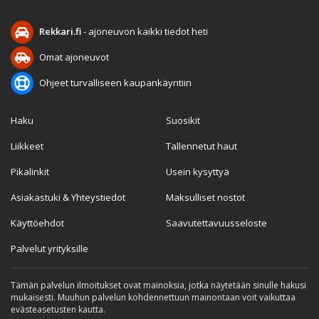
Rekkari.fi
- ajoneuvon kaikki tiedot heti
Omat ajoneuvot
Ohjeet turvalliseen kaupankäyntiin
Haku
Suosikit
Liikkeet
Tallennetut haut
Pikalinkit
Usein kysyttyä
Asiakastuki & Yhteystiedot
Maksulliset nostot
Käyttöehdot
Saavutettavuusseloste
Palvelut yrityksille
Tämän palvelun ilmoitukset ovat mainoksia, jotka näytetään sinulle hakusi
mukaisesti. Muuhun palvelun kohdennettuun mainontaan voit vaikuttaa
evästeasetusten kautta.