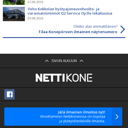
07.08.2026
Veho Kokkolan hyötyajoneuvohuolto- ja
varaosatoiminnot Q2 Service Oy:lle lokakuussa
05.08.2026
Oletko alan ammattilainen?
Tilaa Konepörssin ilmainen näytenumero
SIVUN ALKUUN
Jätä ilmainen ilmoitus nyt!
Ilmoittaminen Nettikoneessa on nopeaa
ja yksityishenkilöille ilmaista.