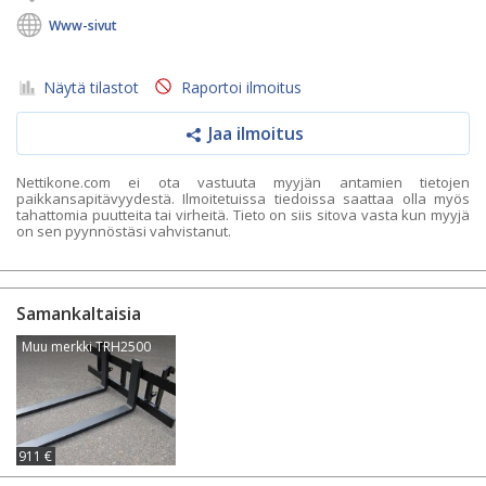
Www-sivut
Näytä tilastot
Raportoi ilmoitus
Jaa ilmoitus
Nettikone.com ei ota vastuuta myyjän antamien tietojen
paikkansapitävyydestä. Ilmoitetuissa tiedoissa saattaa olla myös
tahattomia puutteita tai virheitä. Tieto on siis sitova vasta kun myyjä
on sen pyynnöstäsi vahvistanut.
Samankaltaisia
Muu merkki TRH2500
911 €