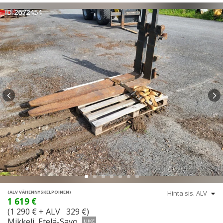
ID 2672454
(ALV VÄHENNYSKELPOINEN)
1 619 €
(1 290 € + ALV 329 €)
Mikkeli, Etelä-Savo
LIIKE