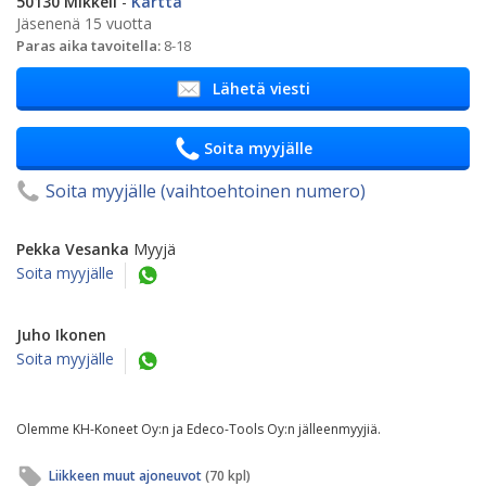
50130 Mikkeli
-
Kartta
Jäsenenä 15 vuotta
Paras aika tavoitella:
8-18
Lähetä viesti
Soita myyjälle
Soita myyjälle (vaihtoehtoinen numero)
Pekka Vesanka
Myyjä
Soita myyjälle
Juho Ikonen
Soita myyjälle
Olemme KH-Koneet Oy:n ja Edeco-Tools Oy:n jälleenmyyjiä.
Liikkeen muut ajoneuvot
(70 kpl)