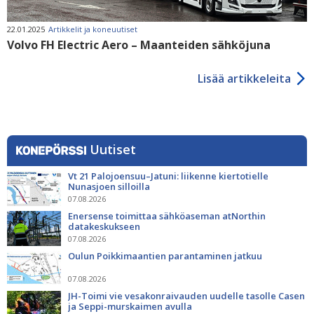
22.01.2025
Artikkelit ja koneuutiset
Volvo FH Electric Aero – Maanteiden sähköjuna
Lisää artikkeleita
Uutiset
Vt 21 Palojoensuu–Jatuni: liikenne kiertotielle
Nunasjoen silloilla
07.08.2026
Enersense toimittaa sähköaseman atNorthin
datakeskukseen
07.08.2026
Oulun Poikkimaantien parantaminen jatkuu
07.08.2026
JH-Toimi vie vesakonraivauden uudelle tasolle Casen
ja Seppi-murskaimen avulla