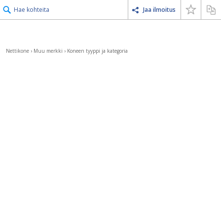
Hae kohteita
Jaa ilmoitus
Nettikone
›
Muu merkki
›
Koneen tyyppi ja kategoria