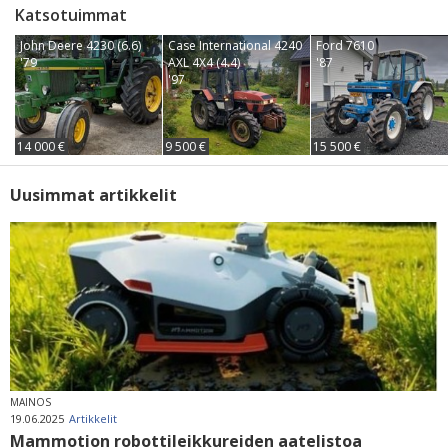
Katsotuimmat
John Deere 4230 (6.6)
Case International 4240
Ford 7610
'79
AXL 4X4 (4.4)
'87
'97
14 000 €
9 500 €
15 500 €
Uusimmat artikkelit
MAINOS
19.06.2025
Artikkelit
Mammotion robottileikkureiden aatelistoa