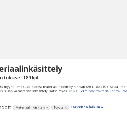
riaalinkäsittely
Haku
n tulokset
189
kpl
Tyh
89
myynti-ilmoitusta osiossa materiaalinkasittely hintaan
650 € - 80 948 €
. Selaa ilmoi
isiisi sopiva materiaalinkasittely. Katso myös:
Trukit
,
Terminaalitraktorit
,
Konttikurot
dot:
Tarkenna hakua »
Materiaalinkäsittely
Toyota