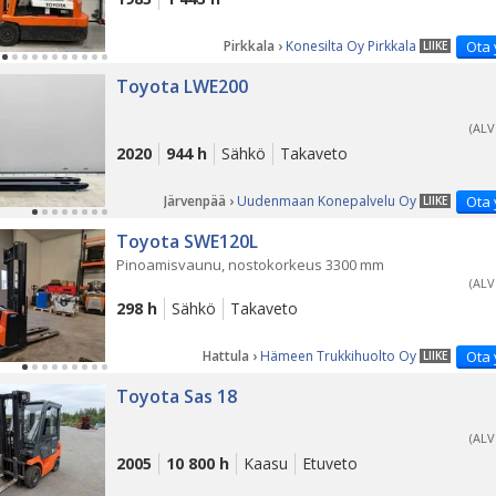
Pirkkala ›
Konesilta Oy Pirkkala
Ota 
LIIKE
Toyota LWE200
(ALV
2020
944 h
Sähkö
Takaveto
Järvenpää ›
Uudenmaan Konepalvelu Oy
Ota 
LIIKE
Toyota SWE120L
Pinoamisvaunu, nostokorkeus 3300 mm
(ALV
298 h
Sähkö
Takaveto
Hattula ›
Hämeen Trukkihuolto Oy
Ota 
LIIKE
Toyota Sas 18
(ALV
2005
10 800 h
Kaasu
Etuveto