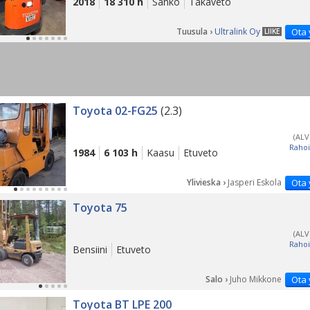
2018
18 310 h
Sähkö
Takaveto
Tuusula ›
Ultralink Oy
Ota 
LIIKE
Toyota 02-FG25
(2.3)
(ALV
Rahoi
1984
6 103 h
Kaasu
Etuveto
Ylivieska ›
Jasperi Eskola
Ota 
Toyota 75
(ALV
Rahoi
Bensiini
Etuveto
Salo ›
Juho Mikkone
Ota 
Toyota BT LPE 200