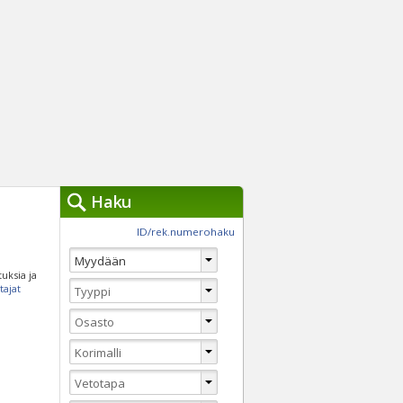
Haku
työkalut »
ID/rek.numerohaku
Käytät tällä hetkellä
jennä haut
tuksia ja
Tarkkaa hakua
tajat
Vaihda Pikahakuun