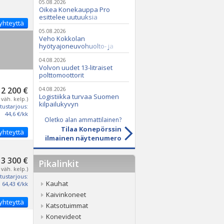
05.08.2026
Oikea Konekauppa Pro
esittelee uutuuksia
yhteyttä
ammattikäyttöön
05.08.2026
Veho Kokkolan
hyötyajoneuvohuolto- ja
varaosatoiminnot Q2 Service
Oy:lle lokakuussa
04.08.2026
Volvon uudet 13-litraiset
polttomoottorit
2 200 €
04.08.2026
Logistiikka turvaa Suomen
 väh. kelp.)
kilpailukyvyn
tustarjous:
44,6 €/kk
Oletko alan ammattilainen?
Tilaa Konepörssin
yhteyttä
ilmainen näytenumero
3 300 €
Pikalinkit
 väh. kelp.)
tustarjous:
Kauhat
64,43 €/kk
Kaivinkoneet
yhteyttä
Katsotuimmat
Konevideot