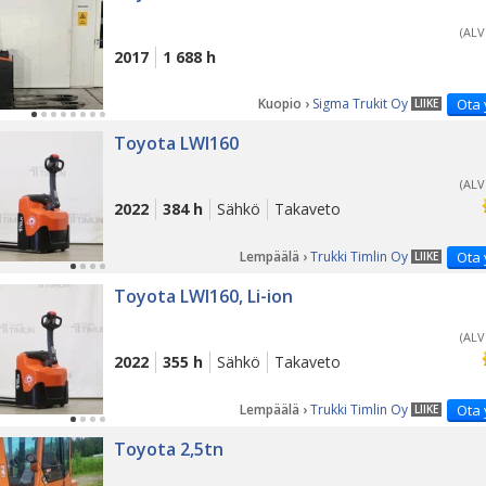
(ALV
2017
1 688 h
Kuopio ›
Sigma Trukit Oy
Ota 
LIIKE
Toyota LWI160
(ALV
2022
384 h
Sähkö
Takaveto
Lempäälä ›
Trukki Timlin Oy
Ota 
LIIKE
Toyota LWI160, Li-ion
(ALV
2022
355 h
Sähkö
Takaveto
Lempäälä ›
Trukki Timlin Oy
Ota 
LIIKE
Toyota 2,5tn