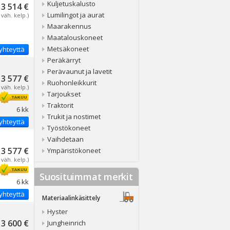
Kuljetuskalusto
3 514 €
Lumilingot ja aurat
 väh. kelp.)
Maarakennus
Maatalouskoneet
Metsäkoneet
yhteyttä
Peräkärryt
Perävaunut ja lavetit
3 577 €
Ruohonleikkurit
 väh. kelp.)
Tarjoukset
Traktorit
6 kk
Trukit ja nostimet
yhteyttä
Työstökoneet
Vaihdetaan
3 577 €
Ympäristökoneet
 väh. kelp.)
Suosituimmat merkit
6 kk
yhteyttä
Materiaalinkäsittely
Hyster
3 600 €
Jungheinrich