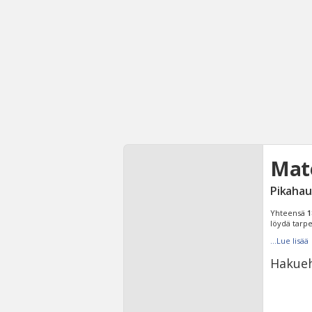
Mate
Pikahau
Yhteensä
1
löydä tarpe
...Lue lisää
Hakueh