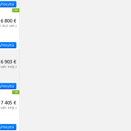
yhteyttä
IVITETTY 24H
6 800 €
Ei ALV väh.)
yhteyttä
6 903 €
 väh. kelp.)
yhteyttä
IVITETTY 72H
7 405 €
 väh. kelp.)
yhteyttä