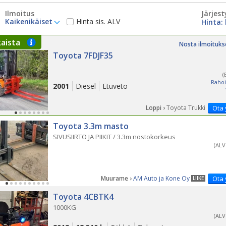
Ilmoitus
Järjest
Kaikenikäiset
Hinta sis. ALV
kaista
Nosta ilmoituks
Toyota 7FDJF35
(
Rahoi
2001
Diesel
Etuveto
Loppi ›
Toyota Trukki
Ota 
Toyota 3.3m masto
SIVUSIIRTO JA PIIKIT / 3.3m nostokorkeus
(ALV
Muurame ›
AM Auto ja Kone Oy
Ota 
LIIKE
Toyota 4CBTK4
1000KG
(ALV