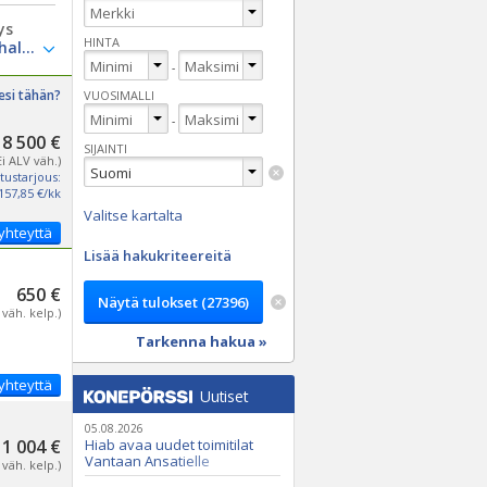
ys
HINTA
-
esi tähän?
VUOSIMALLI
-
8 500 €
SIJAINTI
Ei ALV väh.)
tustarjous:
157,85 €/kk
Valitse kartalta
yhteyttä
Lisää hakukriteereitä
650 €
 väh. kelp.)
Tarkenna hakua »
yhteyttä
Uutiset
05.08.2026
1 004 €
Hiab avaa uudet toimitilat
Vantaan Ansatielle
 väh. kelp.)