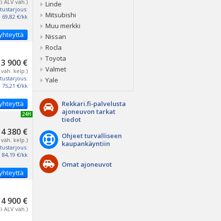
Ei ALV väh.)
Linde
tustarjous:
Mitsubishi
69,82 €/kk
Muu merkki
yhteyttä
Nissan
Rocla
Toyota
3 900 €
Valmet
 väh. kelp.)
tustarjous:
Yale
75,21 €/kk
yhteyttä
Rekkari.fi-palvelusta
ajoneuvon tarkat
UUSI 24H
tiedot
4 380 €
Ohjeet turvalliseen
 väh. kelp.)
kaupankäyntiin
tustarjous:
84,19 €/kk
Omat ajoneuvot
yhteyttä
4 900 €
Ei ALV väh.)