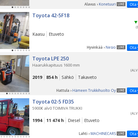
Alavus ›
Konetuuri
Ota 
LIIKE
PÄ
Toyota 42-5F18
(
Kaasu
Etuveto
Hyvinkää ›
Nesio
Ota 
LIIKE
Toyota LPE 250
Haarukkapituus 1600 mm
(ALV
2019
854 h
Sähkö
Takaveto
Hattula ›
Hämeen Trukkihuolto Oy
Ota 
LIIKE
PÄ
Toyota 02-5 FD35
5900€ alv0 TOIMIVA TRUKKI
(ALV
1994
11 474 h
Diesel
Etuveto
Lahti ›
MACHINECARS
Ota 
LIIKE