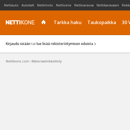
Nettiauto
Autotalli
Nettimoto
Nettivene
Nettivaraosa
Nettikaravaani
Rekk
Tarkka haku
Taukopaikka
30 
Kirjaudu sisään
tai
lue lisää rekisteröitymisen eduista
Nettikone.com
›
Materiaalinkäsittely