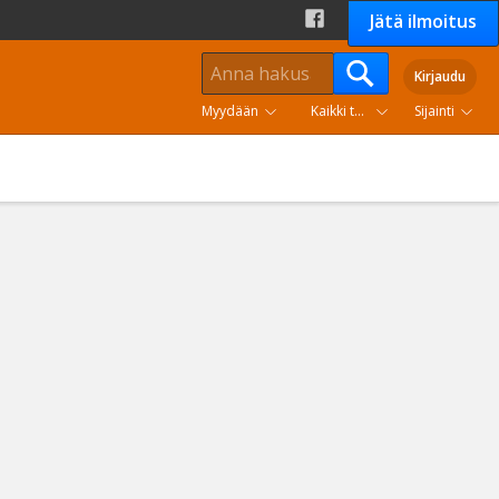
Jätä ilmoitus
Kirjaudu
Myydään
Kaikki tuoteryhmät
Sijainti