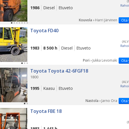
(
Rahoi
1986
Diesel
Etuveto
Kouvola ›
Harri Järvinen
Ota 
Toyota FD40
(ALV
Rahoi
1983
8 500 h
Diesel
Etuveto
Pori ›
Jukka Levomaki
Ota 
Toyota Toyota 42-6FGF18
1800
(ALV
Rahoi
1995
Kaasu
Etuveto
Nastola ›
Jarno Ora
Ota 
Toyota FBE 18
(
1983
1 443 h