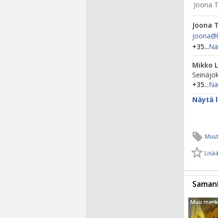
Joona 
Joona 
joona@​k
+35...
Nä
Mikko 
Seinäjok
+35...
Nä
Näytä l
Muut
Lisää
Samanl
Muu merk