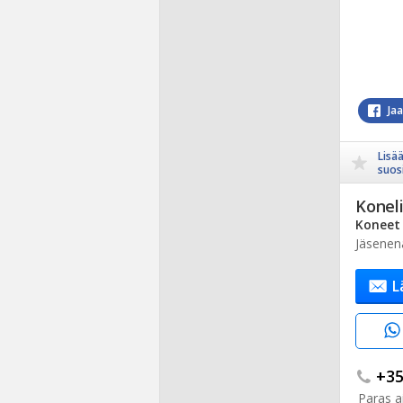
Ja
Lisä
suosi
Koneli
Koneet 
Jäsenen
L
+35.
Paras ai