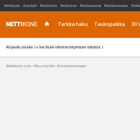
Nettiauto
Autotalli
Nettimoto
Nettivene
Nettivaraosa
Nettikaravaani
Rekk
Tarkka haku
Taukopaikka
30 
Kirjaudu sisään
tai
lue lisää rekisteröitymisen eduista
Nettikone.com
›
Muu merkki
›
Konetietolomake