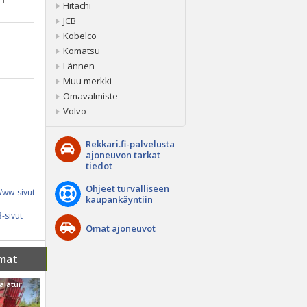
Hitachi
JCB
Kobelco
Komatsu
Lännen
Muu merkki
Omavalmiste
Volvo
Rekkari.fi-palvelusta
ajoneuvon tarkat
tiedot
Ohjeet turvalliseen
ww-sivut
kaupankäyntiin
-sivut
Omat ajoneuvot
mat
Muu merkki Palaturpeen nostokone