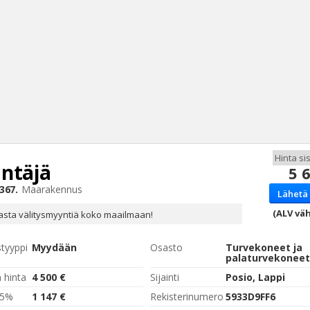
ntäjä
5 
Haku
367.
Maarakennus
Lähetä 
Tyh
(ALV väh
sta välitysmyyntiä koko maailmaan!
styyppi
Myydään
Osasto
Turvekoneet ja
palaturvekoneet
 hinta
4 500 €
Sijainti
Posio, Lappi
,5%
1 147 €
Rekisterinumero
5933D9FF6