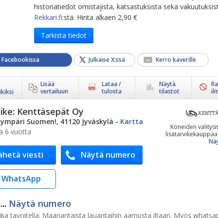
historiatiedot omistajista, katsastuksista sekä vakuutuksis
Rekkari.fi
:stä. Hinta alkaen 2,90 €
Tarkista tiedot
a Facebookissa
Julkaise X:ssä
Kerro kaverille
Lisää
Lataa /
Näytä
Ra
ä
vertailuun
tulosta
tilastot
il
kiksi
ike:
Kenttäsepät Oy
ympäri Suomen!, 41120 Jyväskylä
-
Kartta
Koneiden välitysm
ä 6 vuotta
lisätarvikekauppaa 
Näy
ähetä viesti
Näytä numero
WhatsApp
..
Näytä numero
ka tavoitella:
Maanantaista lauantaihin aamusta iltaan. Myös whatsa