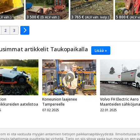
3 500 €
3 765 €
5 800 €
LV väh.)
(Ei ALV väh.)
(ALV väh. kelp.)
(ALV v
2
3
usimmat artikkelit Taukopaikalla
Lisää »
ion
Koneunion laajenee
Volvo FH Electric Aero
eikkureiden aatelistoa
Tampereelle
Maanteiden sähköjun
5
07.02.2025
22.01.2025
om ei ota vastuuta myyjän antamien tietojen paikkansapitävyydestä. Ilmoitetuissa t
a myös tahattomia puutteita tai virheitä. Tieto on siis sitova vasta kun myyjä on sen 