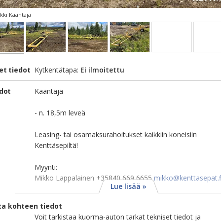
ki Kääntäjä
et tiedot
Kytkentätapa:
Ei ilmoitettu
edot
Kääntäjä
- n. 18,5m leveä
Leasing- tai osamaksurahoitukset kaikkiin koneisiin
Kenttäsepiltä!
Myynti:
Mikko Lappalainen +35840 669 6655
mikko@kenttasepat.f
Lue lisää »
ta kohteen tiedot
Voit tarkistaa kuorma-auton tarkat tekniset tiedot ja