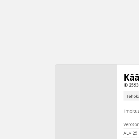
Kää
ID
2593
Tehoka
Ilmoitu
Veroton
ALV 25