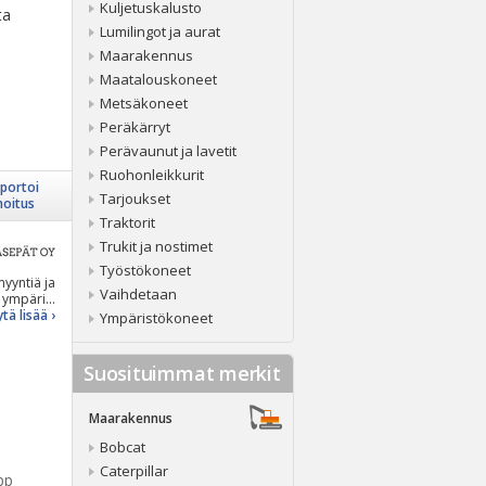
Kuljetuskalusto
ta
Lumilingot ja aurat
Maarakennus
Maatalouskoneet
Metsäkoneet
Peräkärryt
Perävaunut ja lavetit
Ruohonleikkurit
portoi
Tarjoukset
moitus
Traktorit
Trukit ja nostimet
Työstökoneet
yyntiä ja
Vaihdetaan
ympäri...
tä lisää ›
Ympäristökoneet
Suosituimmat merkit
Maarakennus
Bobcat
Caterpillar
pp