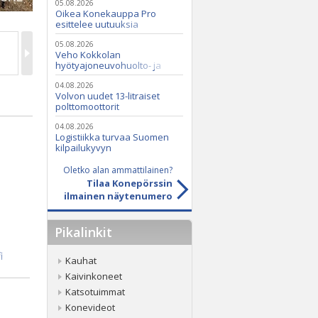
05.08.2026
Oikea Konekauppa Pro
esittelee uutuuksia
ammattikäyttöön
05.08.2026
Veho Kokkolan
hyötyajoneuvohuolto- ja
varaosatoiminnot Q2 Service
Oy:lle lokakuussa
04.08.2026
Volvon uudet 13-litraiset
polttomoottorit
04.08.2026
Logistiikka turvaa Suomen
kilpailukyvyn
Oletko alan ammattilainen?
Tilaa Konepörssin
ilmainen näytenumero
Pikalinkit
i
Kauhat
Kaivinkoneet
Katsotuimmat
Konevideot