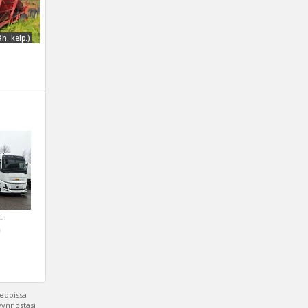
äh. kelp.)
 –
a
iedoissa
pyynnöstäsi