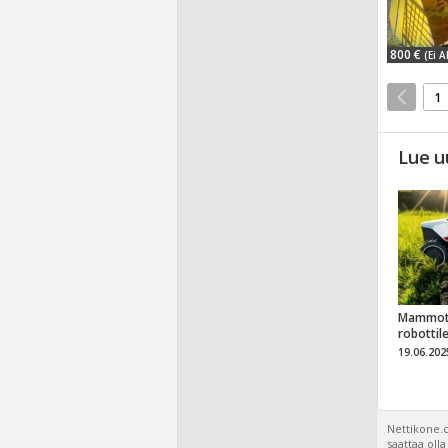
800 €
(Ei A
1
Lue u
Mammot
robottil
19.06.202
Nettikone.c
saattaa oll