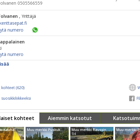
Tolvanen 0505566559
Tolvanen
, Yrittäjä
enttasepat.fi
ytä numero
Lappalainen
i
ytä numero
isää
 kohteet (620)
W
 suosikkiliikkeeksi
FB
aiset kohteet
Aiemmin katsotut
Katsotuim
ki Kauha
Muu merkki Puskukone
Muu merkki Raussin metalli HNK-19 lusikkakääntäjä
'04