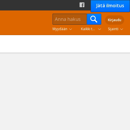
Jätä ilmoitus
Kirjaudu
Myydään
Kaikki tuoteryhmät
Sijainti