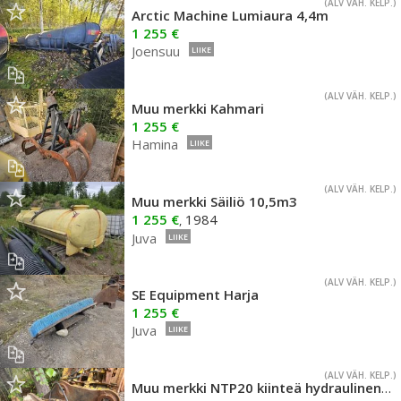
(ALV VÄH. KELP.)
Arctic Machine Lumiaura 4,4m
1 255 €
Joensuu
LIIKE
(ALV VÄH. KELP.)
Muu merkki Kahmari
1 255 €
Hamina
LIIKE
(ALV VÄH. KELP.)
Muu merkki Säiliö 10,5m3
1 255 €
1984
,
Juva
LIIKE
(ALV VÄH. KELP.)
SE Equipment Harja
1 255 €
Juva
LIIKE
(ALV VÄH. KELP.)
Muu merkki NTP20 kiinteä hydraulinen pikakiinnike