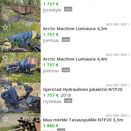
1 757 €
Jyväskylä
LIIKE
(ALV VÄH. KELP.)
Arctic Machine Lumiaura 4,2m
1 757 €
Joensuu
LIIKE
(ALV VÄH. KELP.)
Arctic Machine Lumiaura 4,4m
1 757 €
Joensuu
LIIKE
(ALV VÄH. KELP.)
Gjerstad Hydraulinen pikaliitin NTP20
1 757 €
2018
,
Hyvinkää
LIIKE
(ALV VÄH. KELP.)
Muu merkki Tasauspalkki NTP20 3,5m
1 880 €
LIIKE