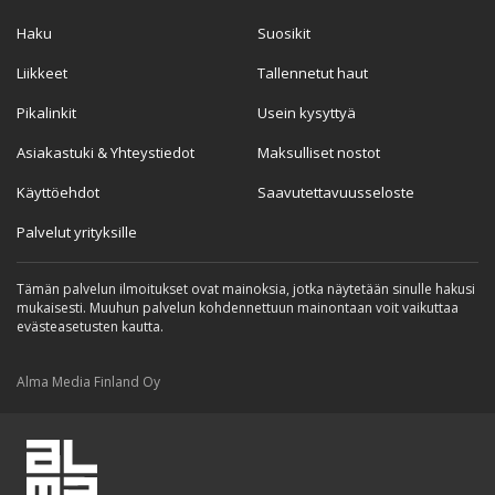
Haku
Suosikit
Liikkeet
Tallennetut haut
Pikalinkit
Usein kysyttyä
Asiakastuki & Yhteystiedot
Maksulliset nostot
Käyttöehdot
Saavutettavuusseloste
Palvelut yrityksille
Tämän palvelun ilmoitukset ovat mainoksia, jotka näytetään sinulle hakusi
mukaisesti. Muuhun palvelun kohdennettuun mainontaan voit vaikuttaa
evästeasetusten kautta.
Alma Media Finland Oy