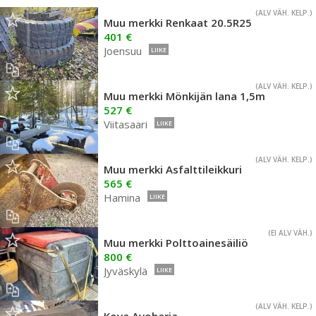
(ALV VÄH. KELP.)
Muu merkki Renkaat 20.5R25
401 €
Joensuu
LIIKE
(ALV VÄH. KELP.)
Muu merkki Mönkijän lana 1,5m
527 €
Viitasaari
LIIKE
(ALV VÄH. KELP.)
Muu merkki Asfalttileikkuri
565 €
Hamina
LIIKE
(EI ALV VÄH.)
Muu merkki Polttoainesäiliö
800 €
Jyväskylä
LIIKE
(ALV VÄH. KELP.)