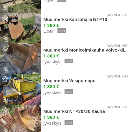
Liperi
(ALV VÄH. KELP.)
Muu merkki Kantohara NTP10
1 880 €
Liperi
LIIKE
(ALV VÄH. KELP.)
Muu merkki Monitoimikauha Volvo-kiinnikkeellä 2200mm
1 880 €
Jyväskylä
LIIKE
(ALV VÄH. KELP.)
Muu merkki Vesipumppu
1 880 €
Jyväskylä
LIIKE
(ALV VÄH. KELP.)
Muu merkki NTP20/30 Kauha
1 880 €
Jyväskylä
LIIKE