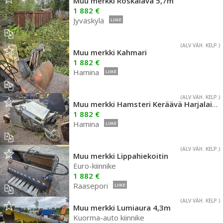
Muu merkki Roskalava 5,7m
1 882 €
Jyväskylä
LIIKE
(ALV VÄH. KELP.)
Muu merkki Kahmari
1 882 €
Hamina
LIIKE
(ALV VÄH. KELP.)
Muu merkki Hamsteri Keräävä Harjalaite
1 882 €
Hamina
LIIKE
(ALV VÄH. KELP.)
Muu merkki Lippahiekoitin
Euro-kiinnike
1 882 €
Raasepori
LIIKE
(ALV VÄH. KELP.)
Muu merkki Lumiaura 4,3m
Kuorma-auto kiinnike