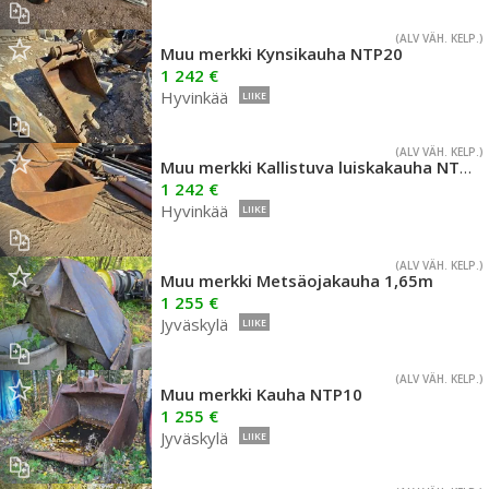
(ALV VÄH. KELP.)
Muu merkki Kynsikauha NTP20
1 242 €
Hyvinkää
LIIKE
(ALV VÄH. KELP.)
Muu merkki Kallistuva luiskakauha NTP10
1 242 €
Hyvinkää
LIIKE
(ALV VÄH. KELP.)
Muu merkki Metsäojakauha 1,65m
1 255 €
Jyväskylä
LIIKE
(ALV VÄH. KELP.)
Muu merkki Kauha NTP10
1 255 €
Jyväskylä
LIIKE