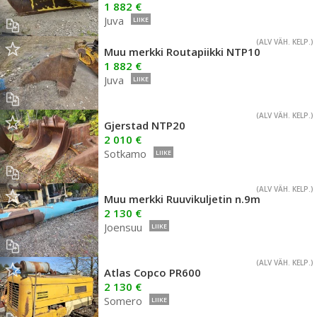
1 882 €
Juva
LIIKE
(ALV VÄH. KELP.)
Muu merkki Routapiikki NTP10
1 882 €
Juva
LIIKE
(ALV VÄH. KELP.)
Gjerstad NTP20
2 010 €
Sotkamo
LIIKE
(ALV VÄH. KELP.)
Muu merkki Ruuvikuljetin n.9m
2 130 €
Joensuu
LIIKE
(ALV VÄH. KELP.)
Atlas Copco PR600
2 130 €
Somero
LIIKE