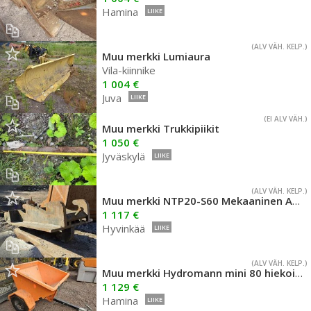
Hamina
LIIKE
(ALV VÄH. KELP.)
Muu merkki Lumiaura
Vila-kiinnike
1 004 €
Juva
LIIKE
(EI ALV VÄH.)
Muu merkki Trukkipiikit
1 050 €
Jyväskylä
LIIKE
(ALV VÄH. KELP.)
Muu merkki NTP20-S60 Mekaaninen Adapteri
1 117 €
Hyvinkää
LIIKE
(ALV VÄH. KELP.)
Muu merkki Hydromann mini 80 hiekoitusvaunu
1 129 €
Hamina
LIIKE