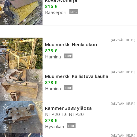
Kova Avoharja
816 €
Raasepori
LIIKE
(ALV VÄH. KELP.)
Muu merkki Henkilökori
878 €
Hamina
LIIKE
(ALV VÄH. KELP.)
Muu merkki Kallistuva kauha
878 €
Hamina
LIIKE
(ALV VÄH. KELP.)
Rammer 3088 yläosa
NTP20 Tai NTP30
878 €
Hyvinkää
LIIKE
(ALV VÄH. KELP.)