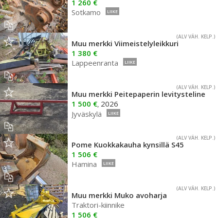
1 260 €
Sotkamo
LIIKE
(ALV VÄH. KELP.)
Muu merkki Viimeistelyleikkuri
1 380 €
Lappeenranta
LIIKE
(ALV VÄH. KELP.)
Muu merkki Peitepaperin levitysteline
1 500 €
2026
,
Jyväskylä
LIIKE
(ALV VÄH. KELP.)
Pome Kuokkakauha kynsillä S45
1 506 €
Hamina
LIIKE
(ALV VÄH. KELP.)
Muu merkki Muko avoharja
Traktori-kiinnike
1 506 €