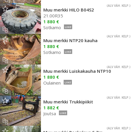
(ALV VÄH. KELP.)
Muu merkki HILO B04S2
21.00R35
1 880 €
Sotkamo
LIIKE
(ALV VÄH. KELP.)
Muu merkki NTP20 kauha
1 880 €
Sotkamo
LIIKE
(ALV VÄH. KELP.)
Muu merkki Luiskakauha NTP10
1 880 €
Oulainen
LIIKE
(ALV VÄH. KELP.)
Muu merkki Trukkipiikit
1 882 €
Joutsa
LIIKE
(ALV VÄH. KELP.)