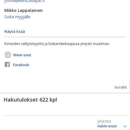
joona@kenttasepat.fi
Mikko Lappalainen
Soita myyjälle
Näytä lisää
Koneiden välitysmyyntiä ja lisätarvikekauppaa ympäri maailman.
Www-sivut
Facebook
Suosikit
Hakutulokset
622
kpl
Järjestys