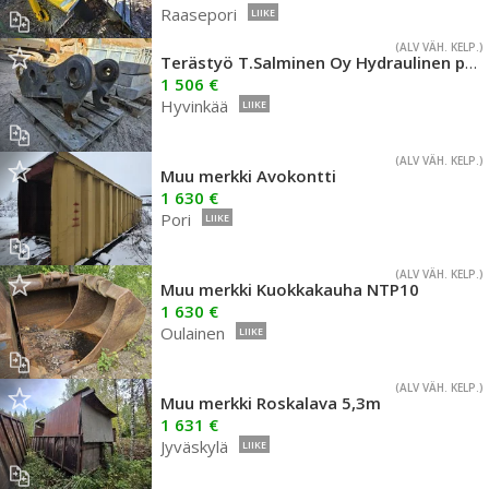
Raasepori
LIIKE
(ALV VÄH. KELP.)
Terästyö T.Salminen Oy Hydraulinen pikakiinnike NTP30
1 506 €
Hyvinkää
LIIKE
(ALV VÄH. KELP.)
Muu merkki Avokontti
1 630 €
Pori
LIIKE
(ALV VÄH. KELP.)
Muu merkki Kuokkakauha NTP10
1 630 €
Oulainen
LIIKE
(ALV VÄH. KELP.)
Muu merkki Roskalava 5,3m
1 631 €
Jyväskylä
LIIKE