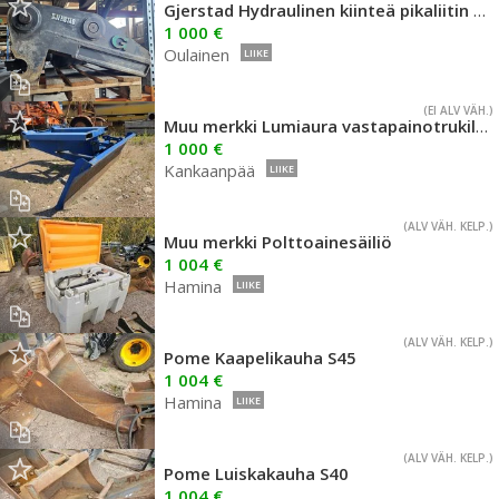
Gjerstad Hydraulinen kiinteä pikaliitin NTP20
1 000 €
Oulainen
LIIKE
(EI ALV VÄH.)
Muu merkki Lumiaura vastapainotrukille
1 000 €
Kankaanpää
LIIKE
(ALV VÄH. KELP.)
Muu merkki Polttoainesäiliö
1 004 €
Hamina
LIIKE
(ALV VÄH. KELP.)
Pome Kaapelikauha S45
1 004 €
Hamina
LIIKE
(ALV VÄH. KELP.)
Pome Luiskakauha S40
1 004 €