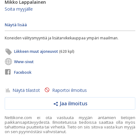
Mikko Lappalainen
Soita myyjälle
Näytä lisää
Koneiden välitysmyyntiä ja lisätarvikekauppaa ympäri maailman.
Liikkeen muut ajoneuvot
(620 kpl)
Www-sivut
Facebook
Näytä tilastot
Raportoi ilmoitus
Jaa ilmoitus
Nettikone.com ei ota vastuuta myyjän antamien tietojen
paikkansapitävyydestä. Ilmoitetuissa tiedoissa saattaa olla myös
tahattomia puutteita tai virheitä. Tieto on siis sitova vasta kun myyjä
on sen pyynnöstäsi vahvistanut.