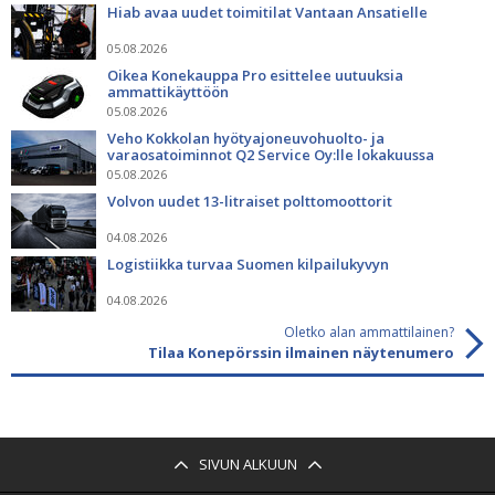
Hiab avaa uudet toimitilat Vantaan Ansatielle
05.08.2026
Oikea Konekauppa Pro esittelee uutuuksia
ammattikäyttöön
05.08.2026
Veho Kokkolan hyötyajoneuvohuolto- ja
varaosatoiminnot Q2 Service Oy:lle lokakuussa
05.08.2026
Volvon uudet 13-litraiset polttomoottorit
04.08.2026
Logistiikka turvaa Suomen kilpailukyvyn
04.08.2026
Oletko alan ammattilainen?
Tilaa Konepörssin ilmainen näytenumero
SIVUN ALKUUN