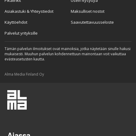
Pikalinkit
Usein kysyttyä
Asiakastuki & Yhteystiedot
Maksulliset nostot
Käyttöehdot
Saavutettavuusseloste
Palvelut yrityksille
Tämän palvelun ilmoitukset ovat mainoksia, jotka näytetään sinulle hakusi
mukaisesti. Muuhun palvelun kohdennettuun mainontaan voit vaikuttaa
evästeasetusten kautta.
Alma Media Finland Oy