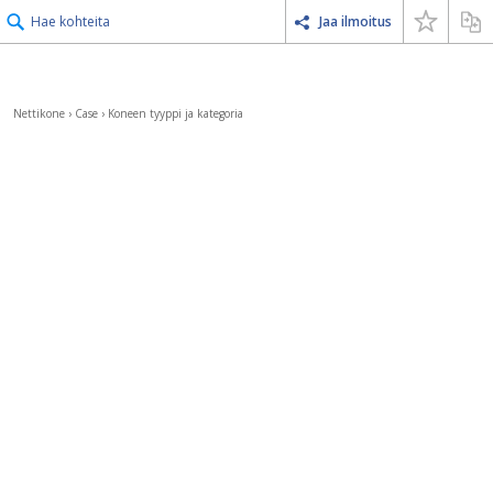
Hae kohteita
Jaa ilmoitus
Nettikone
›
Case
›
Koneen tyyppi ja kategoria