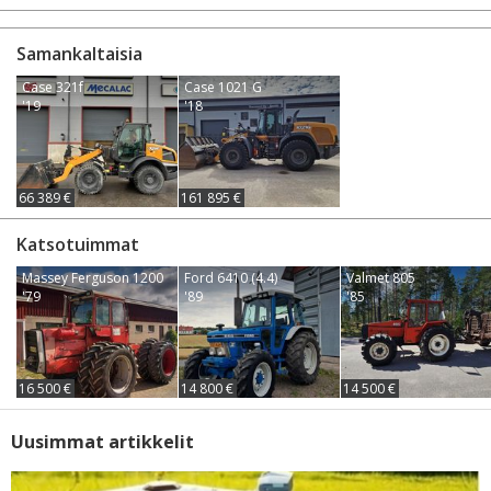
Samankaltaisia
Case 321f
Case 1021 G
'19
'18
66 389 €
161 895 €
Katsotuimmat
Massey Ferguson 1200
Ford 6410 (4.4)
Valmet 805
'79
'89
'85
16 500 €
14 800 €
14 500 €
Uusimmat artikkelit