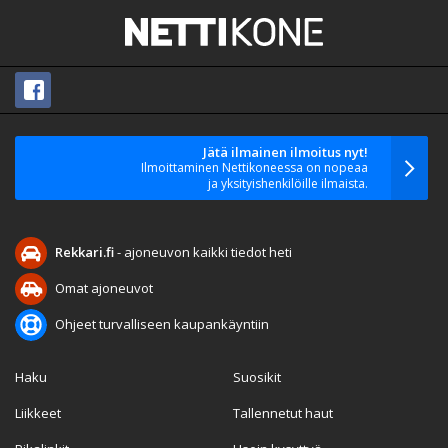
Jätä ilmainen ilmoitus nyt!
Ilmoittaminen Nettikoneessa on nopeaa
ja yksityishenkilöille ilmaista.
Rekkari.fi
- ajoneuvon kaikki tiedot heti
Omat ajoneuvot
Ohjeet turvalliseen kaupankäyntiin
Haku
Suosikit
Liikkeet
Tallennetut haut