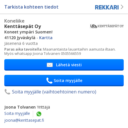
Tarkista kohteen tiedot
Koneliike
Kenttäsepät Oy
Koneet ympäri Suomen!
41120 Jyväskylä
-
Kartta
Jäsenenä 6 vuotta
Paras aika tavoitella:
Maanantaista lauantaihin aamusta iltaan.
Myös whatsapp Joona Tolvanen 0505566559
Lähetä viesti
Soita myyjälle
Soita myyjälle (vaihtoehtoinen numero)
Joona Tolvanen
Yrittäjä
Soita myyjälle
joona@kenttasepat.fi