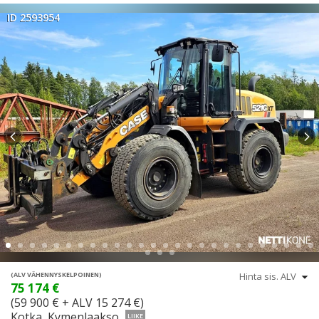
ID 2593954
(ALV VÄHENNYSKELPOINEN)
75 174 €
(59 900 € + ALV 15 274 €)
Kotka, Kymenlaakso
LIIKE