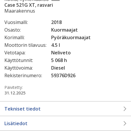
Case 521G XT, rasvari
Maarakennus
Vuosimalli:
2018
Osasto:
Kuormaajat
Korimalli:
Pyöräkuormaajat
Moottorin tilavuus:
4.5 l
Vetotapa:
Neliveto
Käyttötunnit:
5 068 h
Käyttövoima:
Diesel
Rekisterinumero:
59376D926
Päivitetty:
31.12.2025
Tekniset tiedot
Lisätiedot