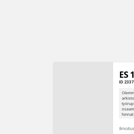
ES 
ID
2337
Olemme
arkist
työrup
osaami
hinnat
Ilmoitu