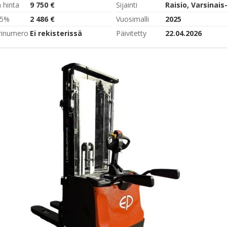
 hinta
9 750 €
Sijainti
,5%
2 486 €
Vuosimalli
2025
rinumero
Ei rekisterissä
Päivitetty
22.04.2026