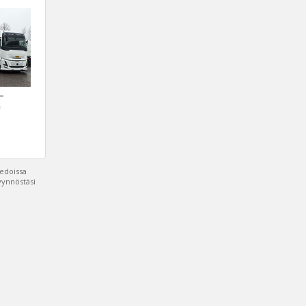
 –
a
iedoissa
pyynnöstäsi