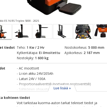
i ES 16 RS Triplex 5000 - 2025
et tiedot
Teho:
1 Kw / 2 Hv
Nostokorkeus:
5 000 mm
Kytkentätapa:
Ei ilmoitettu
Ajokorkeus:
2 187 mm
Nostokyky:
1 600 kg
edot
- AC moottorit
- Li-ion akku 24V/205Ah
- Laturi 24V / 100A
- Proportionaaliventtiili (portaaton nostoventtiili)
Lue lisää »
- Sähköinen ohjaustehostin
ta kohteen tiedot
Voit tarkistaa kuorma-auton tarkat tekniset tiedot ja