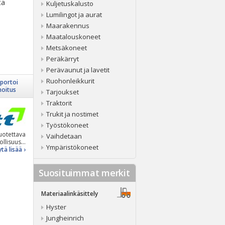
ta
Kuljetuskalusto
Lumilingot ja aurat
Maarakennus
Maatalouskoneet
Metsäkoneet
Peräkärryt
Perävaunut ja lavetit
Ruohonleikkurit
portoi
moitus
Tarjoukset
Traktorit
Trukit ja nostimet
Työstökoneet
uotettava
Vaihdetaan
ollisuus...
Ympäristökoneet
tä lisää ›
Suosituimmat merkit
Materiaalinkäsittely
Hyster
Jungheinrich