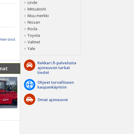
Linde
Mitsubishi
Muu merkki
Nissan
Rocla
Toyota
ww-sivut
Valmet
Yale
Rekkari.fi-palvelusta
ajoneuvon tarkat
mat
tiedot
Muu merkki RH60-SBE Sähkötrukki
Ohjeet turvalliseen
kaupankäyntiin
Omat ajoneuvot