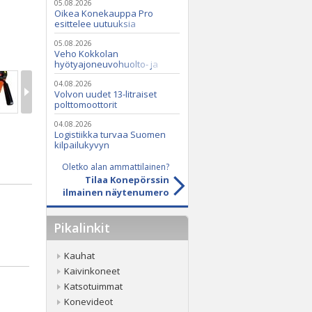
05.08.2026
Oikea Konekauppa Pro
esittelee uutuuksia
ammattikäyttöön
05.08.2026
Veho Kokkolan
hyötyajoneuvohuolto- ja
varaosatoiminnot Q2 Service
Oy:lle lokakuussa
04.08.2026
Volvon uudet 13-litraiset
polttomoottorit
04.08.2026
Logistiikka turvaa Suomen
kilpailukyvyn
Oletko alan ammattilainen?
Tilaa Konepörssin
ilmainen näytenumero
Pikalinkit
Kauhat
Kaivinkoneet
Katsotuimmat
Konevideot