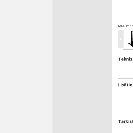
Muu merkk
Teknis
Lisäti
Tarkis