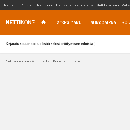
Nettiauto
Autotalli
Nettimoto
Nettivene
Nettivaraosa
Nettikaravaani
Rekk
Tarkka haku
Taukopaikka
30 
Kirjaudu sisään
tai
lue lisää rekisteröitymisen eduista
Nettikone.com
›
Muu merkki
›
Konetietolomake