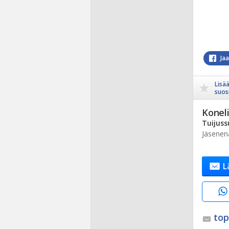
Ja
Lisä
suosi
Koneli
Tuijuss
Jäsenen
L
top