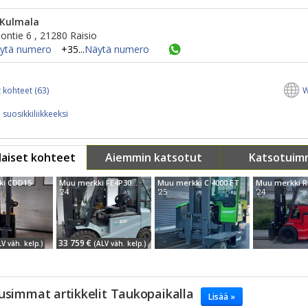
 Kulmala
ontie 6 , 21280 Raisio
ytä numero
+35...
Näytä numero
 kohteet (63)
W
 suosikkiliikkeeksi
aiset kohteet
Aiemmin katsotut
Katsotuim
ki CDD15
Muu merkki FE4P30Q LI-ION
Muu merkki C 4000 ET
'24
'25
'24
33 759 €
LV väh. kelp.)
(ALV väh. kelp.)
usimmat artikkelit Taukopaikalla
Lisää »