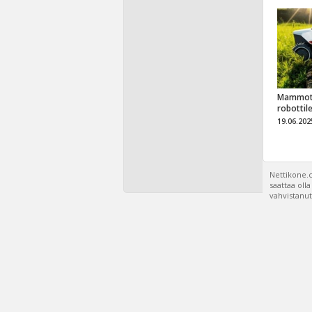
Mammot
robottil
19.06.202
Nettikone.c
saattaa oll
vahvistanut