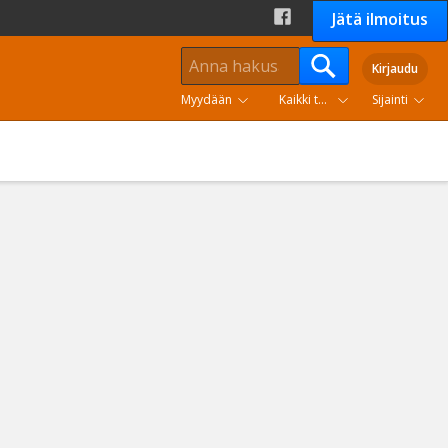
Jätä ilmoitus
Kirjaudu
Myydään
Kaikki tuoteryhmät
Sijainti