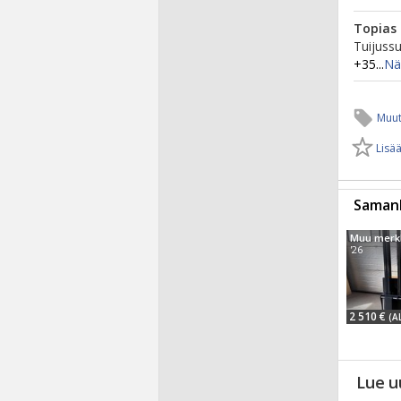
Topias
Tuijussu
+35...
Nä
Muut
Lisää
Samanl
Muu merk
'26
2 510 €
(A
Lue u