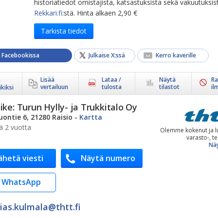
historiatiedot omistajista, katsastuksista sekä vakuutuksis
Rekkari.fi
:stä. Hinta alkaen 2,90 €
Tarkista tiedot
a Facebookissa
Julkaise X:ssä
Kerro kaverille
Lisää
Lataa /
Näytä
Ra
ä
vertailuun
tulosta
tilastot
il
kiksi
ike:
Turun Hylly- ja Trukkitalo Oy
uontie 6, 21280 Raisio
-
Kartta
ä 2 vuotta
Olemme kokenut ja l
varasto-, te
Näy
ähetä viesti
Näytä numero
WhatsApp
ias.kulmala@​thtt.fi