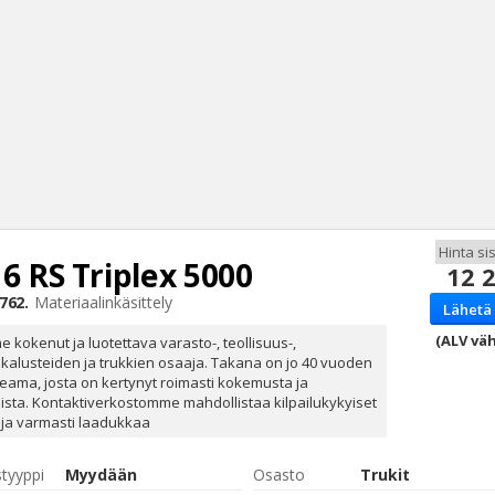
16 RS Triplex 5000
12 
Haku
762.
Materiaalinkäsittely
Lähetä 
Tyh
(ALV väh
 kokenut ja luotettava varasto-, teollisuus-,
okalusteiden ja trukkien osaaja. Takana on jo 40 vuoden
eama, josta on kertynyt roimasti kokemusta ja
sta. Kontaktiverkostomme mahdollistaa kilpailukykyiset
 ja varmasti laadukkaa
styyppi
Myydään
Osasto
Trukit