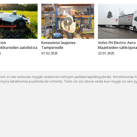
ion
Koneunion laajenee
Volvo FH Electric Aero
eikkureiden aatelistoa
Tampereelle
Maanteiden sähköjun
5
07.02.2025
22.01.2025
om ei ota vastuuta myyjän antamien tietojen paikkansapitävyydestä. Ilmoitetuissa t
a myös tahattomia puutteita tai virheitä. Tieto on siis sitova vasta kun myyjä on sen 
.