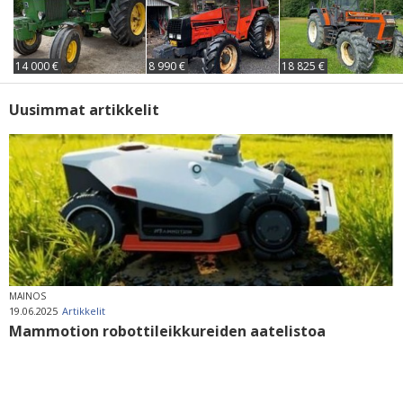
14 000 €
8 990 €
18 825 €
Uusimmat artikkelit
MAINOS
19.06.2025
Artikkelit
Mammotion robottileikkureiden aatelistoa