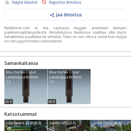
Näytä tilastot
Raportoi ilmoitus
Jaa ilmoitus
Nettikone.com ei ota vastuuta myyjän antamien tietojen
paikkansapitävyydestä. Ilmoitetuissa tiedoissa saattaa olla myös
tahattomia puutteita tai virheitä. Tieto on siis sitova vasta kun myyjä
on sen pyynnöstäsi vahvistanut.
Samankaltaisia
Muu merkki Copar
Muu merkki Copar
Laitatolppa 600mm
Laitatolppa 800mm
'17
'17
65 €
68 €
Katsotuimmat
John Deere 4230 (6.6)
Valmet 605 (3.3)
Ursus 1234T (6.8)
'79
'89
'95