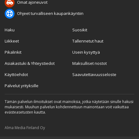
Omat ajoneuvot
Ohjeet turvalliseen kaupankäyntiin
Haku
Suosikit
Liikkeet
Tallennetut haut
Pikalinkit
Usein kysyttyä
Asiakastuki & Yhteystiedot
Maksulliset nostot
Käyttöehdot
Saavutettavuusseloste
Palvelut yrityksille
Tämän palvelun ilmoitukset ovat mainoksia, jotka näytetään sinulle hakusi
mukaisesti. Muuhun palvelun kohdennettuun mainontaan voit vaikuttaa
evästeasetusten kautta.
Alma Media Finland Oy