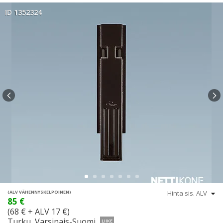
ID 1352324
(ALV VÄHENNYSKELPOINEN)
85 €
(68 € + ALV 17 €)
Turku, Varsinais-Suomi
LIIKE