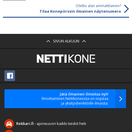
Oletko alan ammattilainen?
Tilaa Konepörssin ilmainen näytenumero
SIVUN ALKUUN
Jätä ilmainen ilmoitus nyt!
Ilmoittaminen Nettikoneessa on nopeaa
ja yksityishenkilöille ilmaista.
Rekkari.fi
- ajoneuvon kaikki tiedot heti