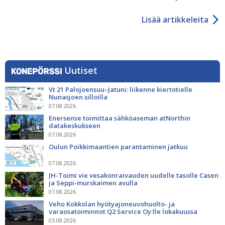
Lisää artikkeleita
Uutiset
Vt 21 Palojoensuu–Jatuni: liikenne kiertotielle
Nunasjoen silloilla
07.08.2026
Enersense toimittaa sähköaseman atNorthin
datakeskukseen
07.08.2026
Oulun Poikkimaantien parantaminen jatkuu
07.08.2026
JH-Toimi vie vesakonraivauden uudelle tasolle Casen
ja Seppi-murskaimen avulla
07.08.2026
Veho Kokkolan hyötyajoneuvohuolto- ja
varaosatoiminnot Q2 Service Oy:lle lokakuussa
05.08.2026