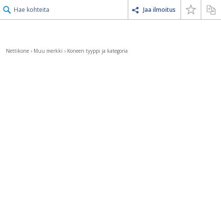
Hae kohteita
Jaa ilmoitus
Nettikone
›
Muu merkki
›
Koneen tyyppi ja kategoria