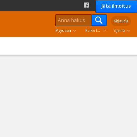
Jätä ilmoitus
Kirjaudu
Myydään
Kaikki tuoteryhmät
Sijainti