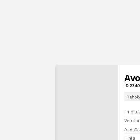
Avo
ID
2340
Tehoka
Ilmoitu
Veroton
ALV 25
Hinta