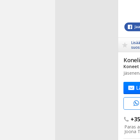
Ja
Lisä
suosi
Koneli
Koneet 
Jäsenen
L
+35.
Paras ai
Joona 