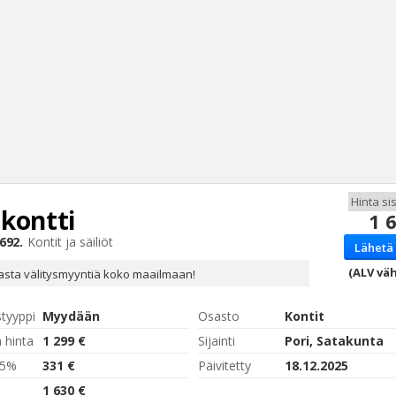
kontti
1 
Haku
692.
Kontit ja säiliöt
Lähetä 
Tyh
(ALV väh
sta välitysmyyntiä koko maailmaan!
styyppi
Myydään
Osasto
Kontit
 hinta
1 299 €
Sijainti
Pori, Satakunta
,5%
331 €
Päivitetty
18.12.2025
1 630 €