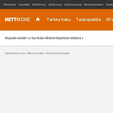
Nettiauto
Autotalli
Nettimoto
Nettivene
Nettivaraosa
Nettikaravaani
Rekk
Tarkka haku
Taukopaikka
30 
Kirjaudu sisään
tai
lue lisää rekisteröitymisen eduista
Nettikone.com
›
Muu merkki
›
Konetietolomake