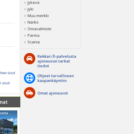
Jykevä
Jyki
Muu merkki
Närkö
Omavalmiste
Parma
Scania
Rekkari.fi-palvelusta
ajoneuvon tarkat
tiedot
ww-sivut
Ohjeet turvalliseen
kaupankäyntiin
-sivut
Omat ajoneuvot
mat
Muu merkki Useita erimallisia merikonttia Urjalan varastossa