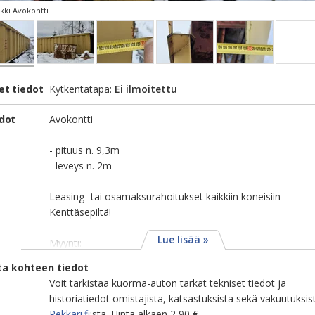
ki Avokontti
et tiedot
Kytkentätapa:
Ei ilmoitettu
edot
Avokontti
- pituus n. 9,3m
- leveys n. 2m
Leasing- tai osamaksurahoitukset kaikkiin koneisiin
Kenttäsepiltä!
Lue lisää »
Myynti:
ta kohteen tiedot
Voit tarkistaa kuorma-auton tarkat tekniset tiedot ja
historiatiedot omistajista, katsastuksista sekä vakuutuksis
Rekkari.fi
:stä. Hinta alkaen 2,90 €