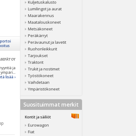
Kuljetuskalusto
Lumilingot ja aurat
Maarakennus
Maatalouskoneet
Metsäkoneet
Peräkärryt
portoi
Perävaunut ja lavetit
moitus
Ruohonleikkurit
Tarjoukset
Traktorit
yyntiä ja
Trukit ja nostimet
ympäri...
Työstökoneet
tä lisää ›
Vaihdetaan
Ympäristökoneet
Suosituimmat merkit
Kontit ja säiliöt
pp
Eurowagon
Fiat