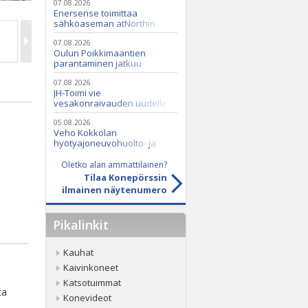
07.08.2026
Enersense toimittaa
sähköaseman atNorthin
datakeskukseen
07.08.2026
Oulun Poikkimaantien
parantaminen jatkuu
07.08.2026
JH-Toimi vie
vesakonraivauden uudelle
tasolle Casen ja Seppi-
murskaimen avulla
05.08.2026
Veho Kokkolan
hyötyajoneuvohuolto- ja
varaosatoiminnot Q2 Service
Oy:lle lokakuussa
Oletko alan ammattilainen?
Tilaa Konepörssin
ilmainen näytenumero
Pikalinkit
Kauhat
Kaivinkoneet
Katsotuimmat
ta
Konevideot