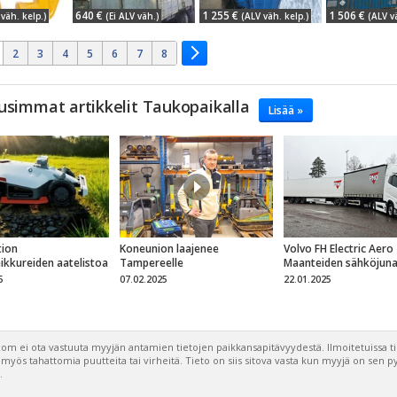
640 €
1 255 €
1 506 €
väh. kelp.)
(Ei ALV väh.)
(ALV väh. kelp.)
(ALV v
2
3
4
5
6
7
8
usimmat artikkelit Taukopaikalla
Lisää »
ion
Koneunion laajenee
Volvo FH Electric Aero
eikkureiden aatelistoa
Tampereelle
Maanteiden sähköjun
5
07.02.2025
22.01.2025
om ei ota vastuuta myyjän antamien tietojen paikkansapitävyydestä. Ilmoitetuissa t
a myös tahattomia puutteita tai virheitä. Tieto on siis sitova vasta kun myyjä on sen 
.