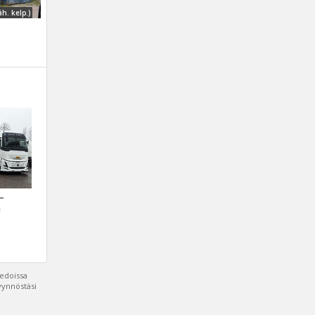
äh. kelp.)
 –
a
iedoissa
pyynnöstäsi