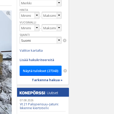
HINTA
-
VUOSIMALLI
-
SIJAINTI
Valitse kartalta
Lisää hakukriteereitä
Tarkenna hakua »
Uutiset
07.08.2026
Vt 21 Palojoensuu–Jatuni:
liikenne kiertotielle
Nunasjoen silloilla