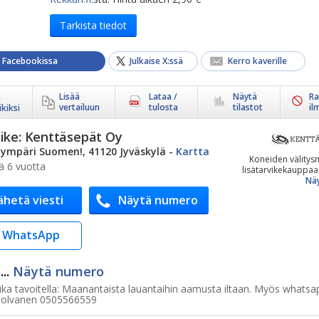
Tarkista tiedot
a Facebookissa
Julkaise X:ssä
Kerro kaverille
Lisää
Lataa /
Näytä
Ra
ä
vertailuun
tulosta
tilastot
il
kiksi
ike:
Kenttäsepät Oy
ympäri Suomen!, 41120 Jyväskylä
-
Kartta
Koneiden välitysm
ä 6 vuotta
lisätarvikekauppaa 
Näy
ähetä viesti
Näytä numero
WhatsApp
..
Näytä numero
ka tavoitella:
Maanantaista lauantaihin aamusta iltaan. Myös whatsa
Tolvanen 0505566559