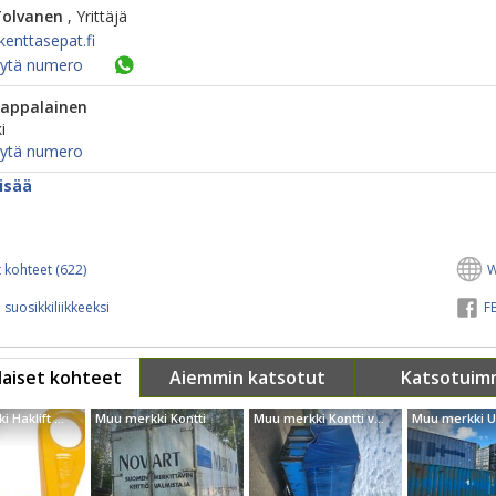
Tolvanen
, Yrittäjä
enttasepat.fi
ytä numero
Lappalainen
i
ytä numero
isää
 kohteet (622)
W
 suosikkiliikkeeksi
FB
aiset kohteet
Aiemmin katsotut
Katsotuim
Muu merkki Haklift kontin nostosetti 50ton
Muu merkki Kontti
Muu merkki Kontti varastoksi tai työhön