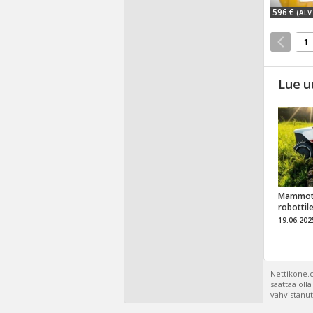
596 €
(ALV 
1
Lue u
Mammot
robottil
19.06.202
Nettikone.c
saattaa oll
vahvistanut