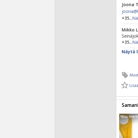
Joona 
joona@​k
+35...
Nä
Mikko 
Seinäjok
+35...
Nä
Näytä l
Muut
Lisää
Samanl