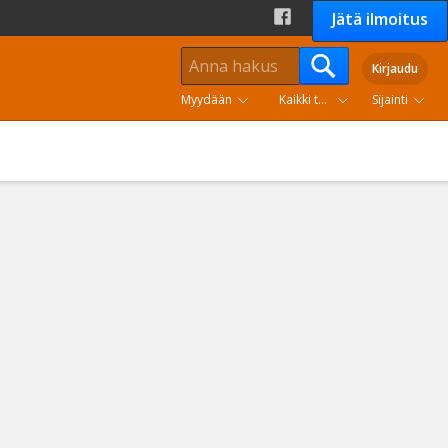
Jätä ilmoitus
Kirjaudu
Myydään
Kaikki tuoteryhmät
Sijainti