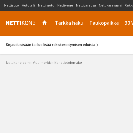
Nettiauto
Autotalli
Nettimoto
Nettivene
Nettivaraosa
Nettikaravaani
Rekk
Tarkka haku
Taukopaikka
30 
Kirjaudu sisään
tai
lue lisää rekisteröitymisen eduista
Nettikone.com
›
Muu merkki
›
Konetietolomake