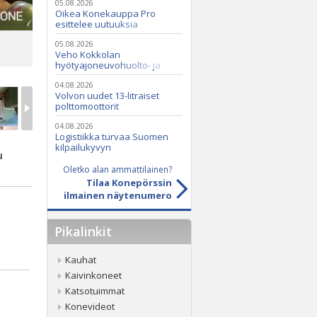
05.08.2026
Oikea Konekauppa Pro
esittelee uutuuksia
ammattikäyttöön
05.08.2026
Veho Kokkolan
hyötyajoneuvohuolto- ja
varaosatoiminnot Q2 Service
Oy:lle lokakuussa
04.08.2026
Volvon uudet 13-litraiset
polttomoottorit
04.08.2026
Logistiikka turvaa Suomen
kilpailukyvyn
u
Oletko alan ammattilainen?
Tilaa Konepörssin
ilmainen näytenumero
Pikalinkit
Kauhat
Kaivinkoneet
Katsotuimmat
Konevideot