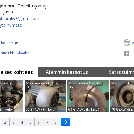
Sjöblom
, Toimitusjohtaja
6 , jurva
oblomky@​gmail.com
ytä numero
 kohteet (693)
W
 suosikkiliikkeeksi
FB
aiset kohteet
Aiemmin katsotut
Katsotuim
Muu merkki Sähkömoottoreide...
Muu merkki CCCP 2,2kW 1430rpm
Muu merkki OIKEAKÄTINEN PUHALLINMOOTTORI 105W
'66
'06
50 €
60 €
70 €
äh. kelp.)
(ALV väh. kelp.)
(ALV väh. kelp.)
(ALV väh. 
2
3
4
5
6
7
8