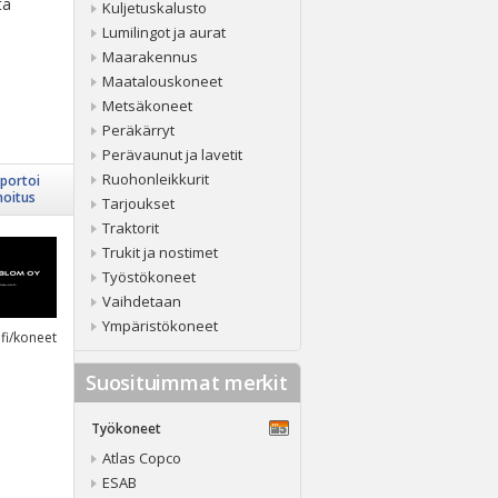
ta
Kuljetuskalusto
Lumilingot ja aurat
Maarakennus
Maatalouskoneet
Metsäkoneet
Peräkärryt
Perävaunut ja lavetit
Ruohonleikkurit
portoi
moitus
Tarjoukset
Traktorit
Trukit ja nostimet
Työstökoneet
Vaihdetaan
Ympäristökoneet
fi/koneet
Suosituimmat merkit
Työkoneet
Atlas Copco
ESAB