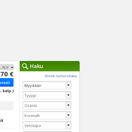
Haku
70 €
työkalut »
ID/rek.numerohaku
viesti
Käytät tällä hetkellä
jennä haut
. kelp.)
Tarkkaa hakua
Vaihda Pikahakuun
ja