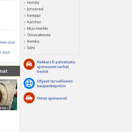
Honda
Jonsered
Kemppi
Kärcher
Muu merkki
Omavalmiste
Remko
ww-sivut
Stihl
-sivut
Rekkari.fi-palvelusta
ajoneuvon tarkat
mat
tiedot
Ohjeet turvalliseen
Muu merkki Radiaalituuletin 75W
kaupankäyntiin
Omat ajoneuvot
kelp.)