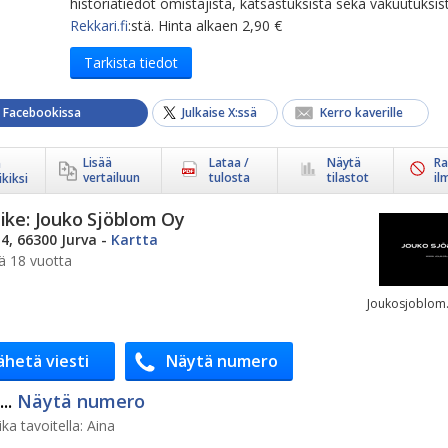
historiatiedot omistajista, katsastuksista sekä vakuutuksis
Rekkari.fi
:stä. Hinta alkaen 2,90 €
Tarkista tiedot
a Facebookissa
Julkaise X:ssä
Kerro kaverille
Lisää
Lataa /
Näytä
Ra
ä
vertailuun
tulosta
tilastot
il
kiksi
ike:
Jouko Sjöblom Oy
 4, 66300 Jurva
-
Kartta
ä 18 vuotta
Joukosjoblom.
ähetä viesti
Näytä numero
..
Näytä numero
ka tavoitella:
Aina