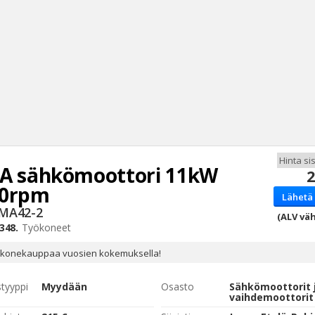
A sähkömoottori 11kW
2
Haku
10rpm
Lähetä 
Tyh
MA42-2
(ALV väh
348.
Työkoneet
 konekauppaa vuosien kokemuksella!
styyppi
Myydään
Osasto
Sähkömoottorit 
vaihdemoottorit