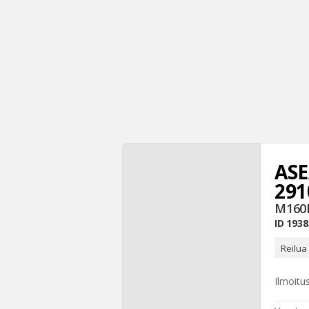
ASE
29
M160
ID
1938
Reilua
Ilmoitu