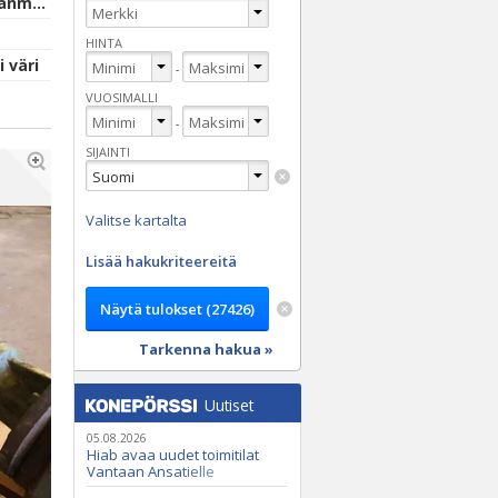
Jurva, Etelä-Pohjanmaa
HINTA
 väri
-
VUOSIMALLI
-
SIJAINTI
Valitse kartalta
Lisää hakukriteereitä
Tarkenna hakua »
Uutiset
05.08.2026
Hiab avaa uudet toimitilat
Vantaan Ansatielle