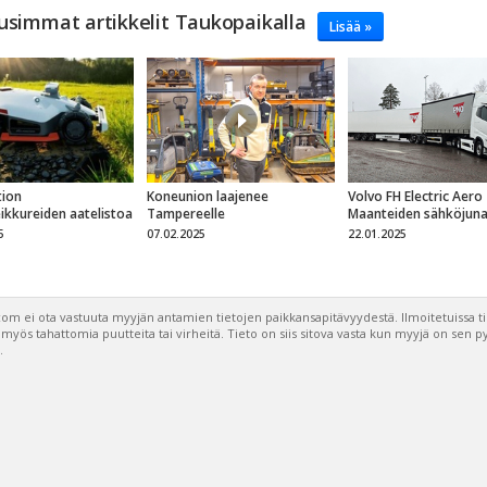
usimmat artikkelit Taukopaikalla
Lisää »
ion
Koneunion laajenee
Volvo FH Electric Aero
eikkureiden aatelistoa
Tampereelle
Maanteiden sähköjun
5
07.02.2025
22.01.2025
om ei ota vastuuta myyjän antamien tietojen paikkansapitävyydestä. Ilmoitetuissa t
a myös tahattomia puutteita tai virheitä. Tieto on siis sitova vasta kun myyjä on sen 
.