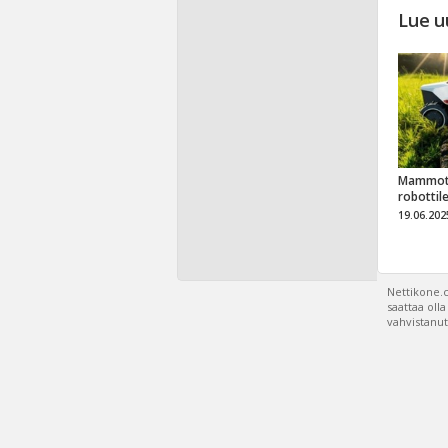
Lue u
Mammot
robottil
19.06.202
Nettikone.c
saattaa oll
vahvistanut