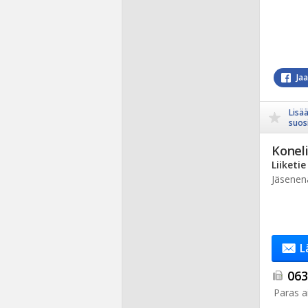
Ja
Lisä
suosi
Koneli
Liiketie
Jäsenen
L
063.
Paras ai