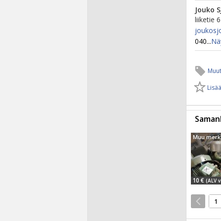
Jouko 
liiketie 
joukosj
040...
Nä
Muut
Lisää
Samanl
10 €
(ALV v
1