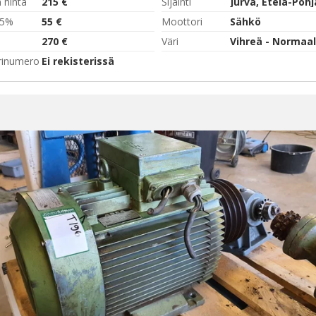
 hinta
215 €
Sijainti
,5%
55 €
Moottori
Sähkö
270 €
Väri
Vihreä - Normaali
rinumero
Ei rekisterissä