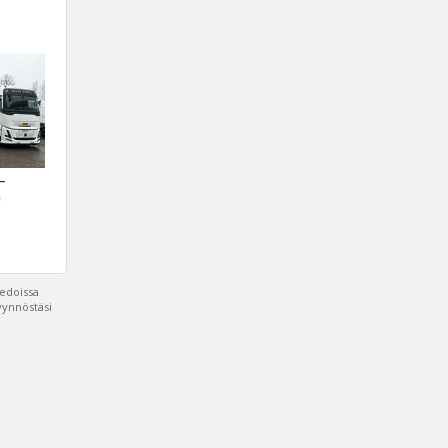
 –
a
iedoissa
pyynnöstäsi