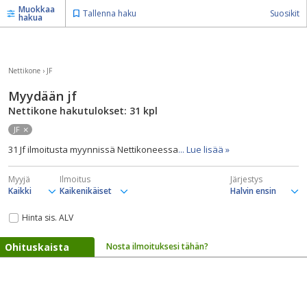
Muokkaa
Tallenna haku
Suosikit
hakua
Nettikone
›
JF
Myydään jf
Nettikone hakutulokset: 31
kpl
JF
31 Jf ilmoitusta myynnissä Nettikoneessa
... Lue lisää »
Myyjä
Ilmoitus
Järjestys
Hinta sis. ALV
Ohituskaista
Nosta ilmoituksesi tähän?