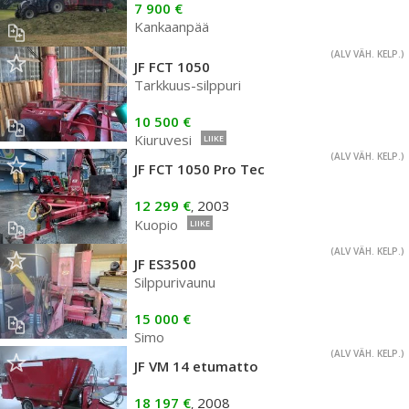
7 900 €
Kankaanpää
(ALV VÄH. KELP.)
JF FCT 1050
Tarkkuus-silppuri
10 500 €
Kiuruvesi
LIIKE
(ALV VÄH. KELP.)
JF FCT 1050 Pro Tec
12 299 €
2003
,
Kuopio
LIIKE
(ALV VÄH. KELP.)
JF ES3500
Silppurivaunu
15 000 €
Simo
(ALV VÄH. KELP.)
JF VM 14 etumatto
18 197 €
2008
,