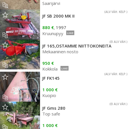
Saarijärvi
(ALV VÄH. KELP.)
JF SB 2000 MK II
880 €
1997
,
Kruunupyy
LIIKE
(EI ALV VÄH.)
JF 165,OSTAMME NIITTOKONEITA
Mekaaninen nosto
950 €
Kokkola
LIIKE
(ALV VÄH. KELP.)
JF FK145
1 000 €
Kuopio
(EI ALV VÄH.)
JF Gms 280
Top safe
1 000 €