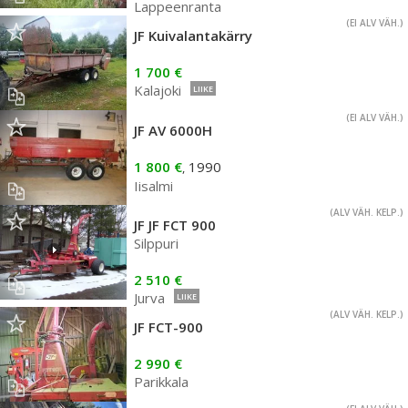
Lappeenranta
(EI ALV VÄH.)
JF Kuivalantakärry
1 700 €
Kalajoki
LIIKE
(EI ALV VÄH.)
JF AV 6000H
1 800 €
1990
,
Iisalmi
(ALV VÄH. KELP.)
JF JF FCT 900
Silppuri
2 510 €
Jurva
LIIKE
(ALV VÄH. KELP.)
JF FCT-900
2 990 €
Parikkala