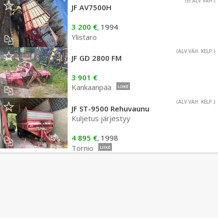
(EI ALV VÄH.)
JF AV7500H
3 200 €
1994
,
Ylistaro
(ALV VÄH. KELP.)
JF GD 2800 FM
3 901 €
Kankaanpää
LIIKE
(ALV VÄH. KELP.)
JF ST-9500 Rehuvaunu
Kuljetus järjestyy
4 895 €
1998
,
Tornio
LIIKE