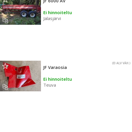
JF 6000 AV
Ei hinnoiteltu
Jalasjärvi
(EI ALV VÄH.)
JF Varaosia
Ei hinnoiteltu
Teuva