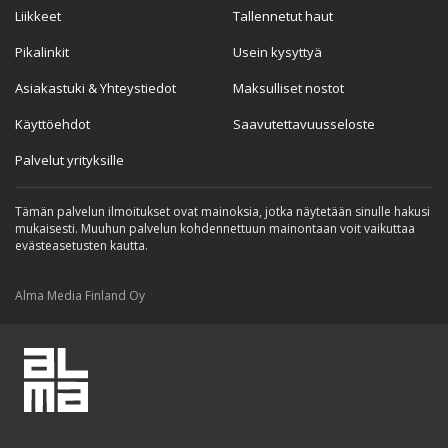
Liikkeet
Tallennetut haut
Pikalinkit
Usein kysyttyä
Asiakastuki & Yhteystiedot
Maksulliset nostot
Käyttöehdot
Saavutettavuusseloste
Palvelut yrityksille
Tämän palvelun ilmoitukset ovat mainoksia, jotka näytetään sinulle hakusi
mukaisesti. Muuhun palvelun kohdennettuun mainontaan voit vaikuttaa
evästeasetusten kautta.
Alma Media Finland Oy