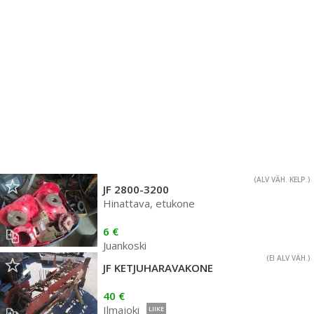
(ALV VÄH. KELP.)
JF 2800-3200
Hinattava, etukone
6 €
Juankoski
(EI ALV VÄH.)
JF KETJUHARAVAKONE
40 €
Ilmajoki
LIIKE