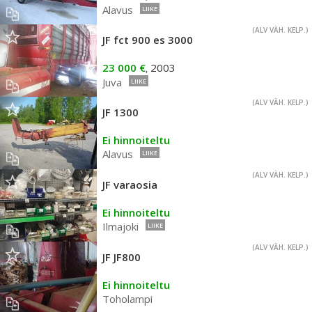
Alavus
LIIKE
(ALV VÄH. KELP.)
JF fct 900 es 3000
23 000 €
2003
,
Juva
LIIKE
(ALV VÄH. KELP.)
JF 1300
Ei hinnoiteltu
Alavus
LIIKE
(ALV VÄH. KELP.)
JF varaosia
Ei hinnoiteltu
Ilmajoki
LIIKE
(ALV VÄH. KELP.)
JF JF800
Ei hinnoiteltu
Toholampi