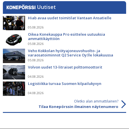
Uutiset
Hiab avaa uudet toimitilat Vantaan Ansatielle
05.08.2026
Oikea Konekauppa Pro esittelee uutuuksia
ammattikäyttöön
05.08.2026
Veho Kokkolan hyötyajoneuvohuolto- ja
varaosatoiminnot Q2 Service Oy:lle lokakuussa
05.08.2026
Volvon uudet 13-litraiset polttomoottorit
04.08.2026
Logistiikka turvaa Suomen kilpailukyvyn
04.08.2026
Oletko alan ammattilainen?
Tilaa Konepörssin ilmainen näytenumero