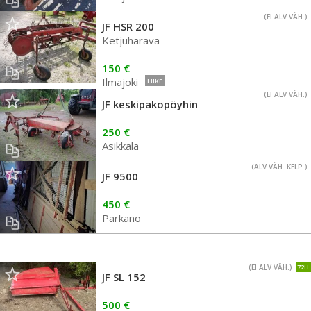
(EI ALV VÄH.)
JF HSR 200
Ketjuharava
150 €
Ilmajoki
LIIKE
(EI ALV VÄH.)
JF keskipakopöyhin
250 €
Asikkala
(ALV VÄH. KELP.)
JF 9500
450 €
Parkano
(EI ALV VÄH.)
72H
JF SL 152
500 €