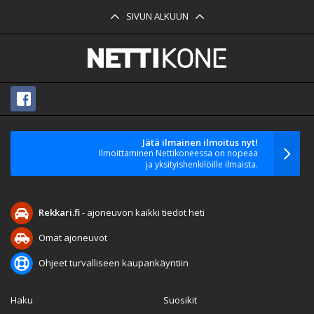
SIVUN ALKUUN
Jätä ilmainen ilmoitus nyt!
Ilmoittaminen Nettikoneessa on nopeaa
ja yksityishenkilöille ilmaista.
Rekkari.fi
- ajoneuvon kaikki tiedot heti
Omat ajoneuvot
Ohjeet turvalliseen kaupankäyntiin
Haku
Suosikit