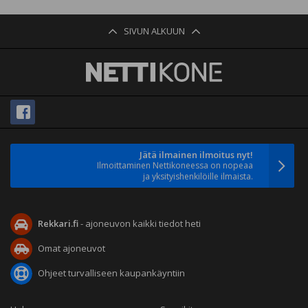
SIVUN ALKUUN
Jätä ilmainen ilmoitus nyt!
Ilmoittaminen Nettikoneessa on nopeaa
ja yksityishenkilöille ilmaista.
Rekkari.fi
- ajoneuvon kaikki tiedot heti
Omat ajoneuvot
Ohjeet turvalliseen kaupankäyntiin