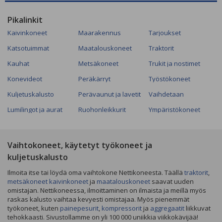
Pikalinkit
Kaivinkoneet
Maarakennus
Tarjoukset
Katsotuimmat
Maatalouskoneet
Traktorit
Kauhat
Metsäkoneet
Trukit ja nostimet
Konevideot
Peräkärryt
Työstökoneet
Kuljetuskalusto
Perävaunut ja lavetit
Vaihdetaan
Lumilingot ja aurat
Ruohonleikkurit
Ympäristökoneet
Vaihtokoneet, käytetyt työkoneet ja
kuljetuskalusto
Ilmoita itse tai löydä oma vaihtokone Nettikoneesta. Täällä
traktorit
,
metsäkoneet
kaivinkoneet
ja
maatalouskoneet
saavat uuden
omistajan. Nettikoneessa, ilmoittaminen on ilmaista ja meillä myös
raskas kalusto vaihtaa kevyesti omistajaa. Myös pienemmät
työkoneet, kuten
painepesurit
,
kompressorit
ja
aggregaatit
liikkuvat
tehokkaasti. Sivustollamme on yli 100 000 uniikkia viikkokävijää!