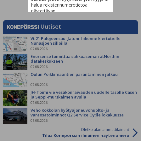
halua rekisterinumerotietoa
näytettävän.
Uutiset
Vt 21 Palojoensuu–Jatuni: liikenne kiertotielle
Nunasjoen silloilla
07.08.2026
Enersense toimittaa sähköaseman atNorthin
datakeskukseen
07.08.2026
Oulun Poikkimaantien parantaminen jatkuu
07.08.2026
JH-Toimi vie vesakonraivauden uudelle tasolle Casen
ja Seppi-murskaimen avulla
07.08.2026
Veho Kokkolan hyötyajoneuvohuolto- ja
varaosatoiminnot Q2 Service Oy:lle lokakuussa
05.08.2026
Oletko alan ammattilainen?
Tilaa Konepörssin ilmainen näytenumero