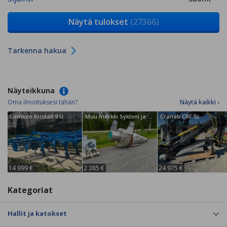
Näytä tulokset
(27366)
Tarkenna hakua
Näyteikkuna
Oma ilmoituksesi tähän?
Näytä kaikki ›
Lemken Kristall 9 U
Muu merkki Sykloni ja Puhallin
Cranab CRF 5c
'22
14 999 €
2 385 €
24 975 €
Kategoriat
Hallit ja katokset