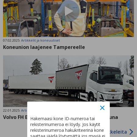
07.02.2025
Artikkelit ja koneuutiset
Koneunion laajenee Tampereelle
22.01.2025
Artikkelit ja koneuutiset
Volvo FH Electric Aero – Maanteiden sähköjuna
Hakemaasi kone ID-numeroa tai
rekisterinumeroa ei löydy. Jos käytit
rekisterinumeroa hakukriteerinä kone
Lisää artikkeleita
saattaa jäädä löytymättä jos myyjä ei