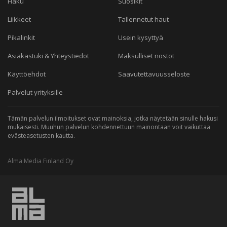
Haku
Suosikit
Liikkeet
Tallennetut haut
Pikalinkit
Usein kysyttyä
Asiakastuki & Yhteystiedot
Maksulliset nostot
Käyttöehdot
Saavutettavuusseloste
Palvelut yrityksille
Tämän palvelun ilmoitukset ovat mainoksia, jotka näytetään sinulle hakusi
mukaisesti. Muuhun palvelun kohdennettuun mainontaan voit vaikuttaa
evästeasetusten kautta.
Alma Media Finland Oy