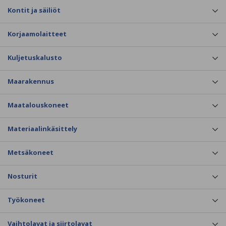
Kontit ja säiliöt
Korjaamolaitteet
Kuljetuskalusto
Maarakennus
Maatalouskoneet
Materiaalinkäsittely
Metsäkoneet
Nosturit
Työkoneet
Vaihtolavat ja siirtolavat