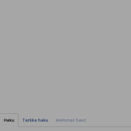
Haku
Tarkka haku
Aiemmat haut