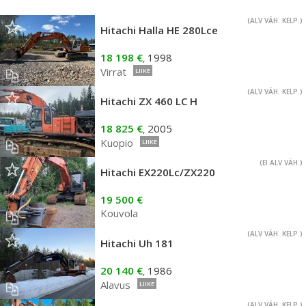
(ALV VÄH. KELP.)
Hitachi Halla HE 280Lce
18 198 €
1998
,
Virrat
LIIKE
(ALV VÄH. KELP.)
Hitachi ZX 460 LC H
18 825 €
2005
,
Kuopio
LIIKE
(EI ALV VÄH.)
Hitachi EX220Lc/ZX220
19 500 €
Kouvola
(ALV VÄH. KELP.)
Hitachi Uh 181
20 140 €
1986
,
Alavus
LIIKE
(ALV VÄH. KELP.)