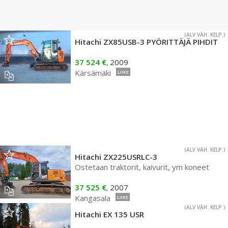
(ALV VÄH. KELP.)
Hitachi ZX85USB-3 PYÖRITTÄJÄ PIHDIT
37 524 €
2009
,
Kärsämäki
LIIKE
(ALV VÄH. KELP.)
Hitachi ZX225USRLC-3
Ostetaan traktorit, kaivurit, ym koneet
37 525 €
2007
,
Kangasala
LIIKE
(ALV VÄH. KELP.)
Hitachi EX 135 USR