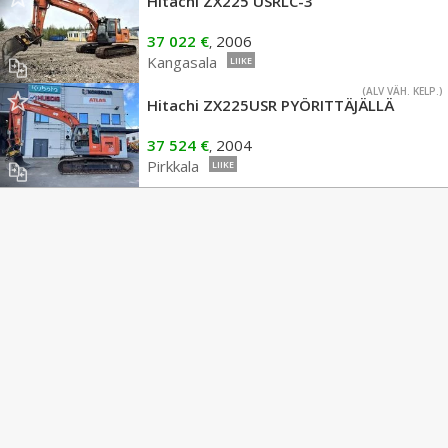
Hitachi ZX225 USRLC-3
37 022 €
2006
,
Kangasala
LIIKE
(ALV VÄH. KELP.)
Hitachi ZX225USR PYÖRITTÄJÄLLÄ
37 524 €
2004
,
Pirkkala
LIIKE