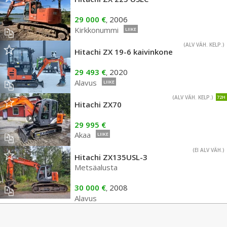
29 000 €
2006
,
Kirkkonummi
LIIKE
(ALV VÄH. KELP.)
Hitachi ZX 19-6 kaivinkone
29 493 €
2020
,
Alavus
LIIKE
(ALV VÄH. KELP.)
72H
Hitachi ZX70
29 995 €
Akaa
LIIKE
(EI ALV VÄH.)
Hitachi ZX135USL-3
Metsäalusta
30 000 €
2008
,
Alavus