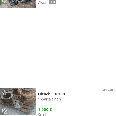
Akaa
LIIKE
(EI ALV VÄH.)
Hitachi EX 100
1-Sarjalainen
1 000 €
Soini