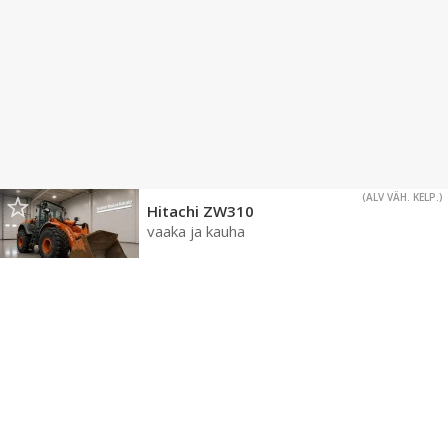
(ALV VÄH. KELP.)
Hitachi ZW310
vaaka ja kauha
47 690 €
2007
,
Kankaanpää
LIIKE
(ALV VÄH. KELP.)
Hitachi EX200-5 pitkäpuomi
48 945 €
1999
,
Kotka
LIIKE
(ALV VÄH. KELP.)
24H
Hitachi ZX 225 USRLC-3