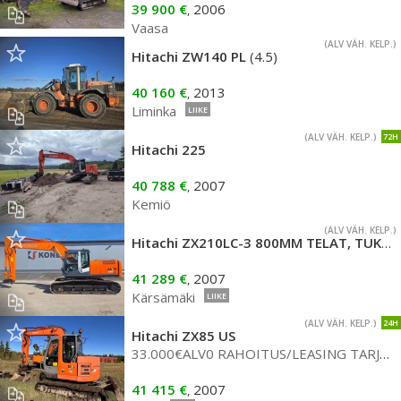
39 900 €
2006
,
Vaasa
(ALV VÄH. KELP.)
Hitachi ZW140 PL
(4.5)
40 160 €
2013
,
Liminka
LIIKE
(ALV VÄH. KELP.)
72H
Hitachi 225
40 788 €
2007
,
Kemiö
(ALV VÄH. KELP.)
Hitachi ZX210LC-3 800MM TELAT, TUKISUKSET
41 289 €
2007
,
Kärsämäki
LIIKE
(ALV VÄH. KELP.)
24H
Hitachi ZX85 US
33.000€ALV0 RAHOITUS/LEASING TARJOLLA! ROTOTILTTI* LUISKAKAUHA* RASVARI
41 415 €
2007
,