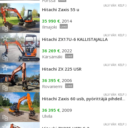
Forssa
(ALV VÄH. KELP.)
Hitachi Zaxis 55 u
35 990 €
2014
,
Ilmajoki
LIIKE
(ALV VÄH. KELP.)
Hitachi ZX17U-6 KALLISTAJALLA
36 269 €
2022
,
Kärsämäki
LIIKE
(ALV VÄH. KELP.)
Hitachi ZX 225 USR
36 395 €
2006
,
Rovaniemi
LIIKE
(ALV VÄH. KELP.)
Hitachi Zaxis 60 usb, pyörittäjä pihdeillä. S45
36 395 €
2009
,
Ulvila
(ALV VÄH. KELP.)