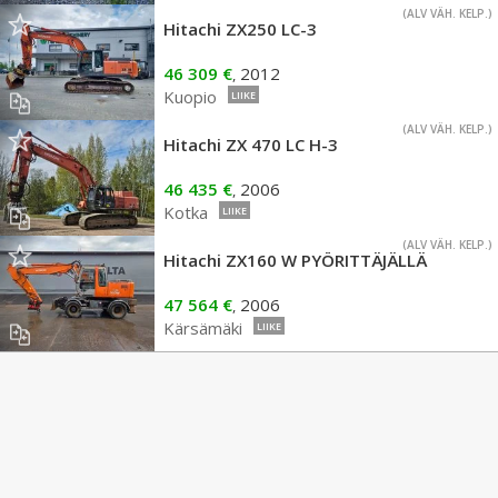
(ALV VÄH. KELP.)
Hitachi ZX250 LC-3
46 309 €
2012
,
Kuopio
LIIKE
(ALV VÄH. KELP.)
Hitachi ZX 470 LC H-3
46 435 €
2006
,
Kotka
LIIKE
(ALV VÄH. KELP.)
Hitachi ZX160 W PYÖRITTÄJÄLLÄ
47 564 €
2006
,
Kärsämäki
LIIKE