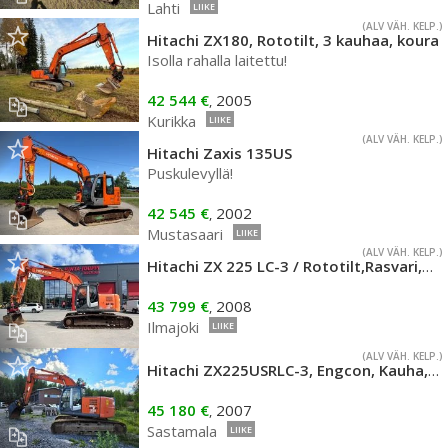
Lahti
LIIKE
(ALV VÄH. KELP.)
Hitachi ZX180, Rototilt, 3 kauhaa, koura
Isolla rahalla laitettu!
42 544 €
2005
,
Kurikka
LIIKE
(ALV VÄH. KELP.)
Hitachi Zaxis 135US
Puskulevyllä!
42 545 €
2002
,
Mustasaari
LIIKE
(ALV VÄH. KELP.)
Hitachi ZX 225 LC-3 / Rototilt,Rasvari,Lämmitin,Kauha
43 799 €
2008
,
Ilmajoki
LIIKE
(ALV VÄH. KELP.)
Hitachi ZX225USRLC-3, Engcon, Kauha, Webasto, Rasvari
45 180 €
2007
,
Sastamala
LIIKE