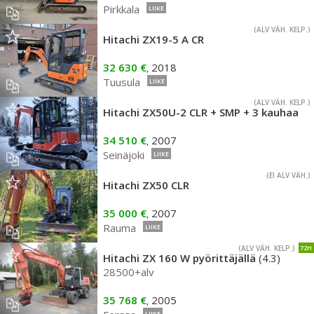
Pirkkala
LIIKE
(ALV VÄH. KELP.)
Hitachi ZX19-5 A CR
32 630 €
2018
,
Tuusula
LIIKE
(ALV VÄH. KELP.)
Hitachi ZX50U-2 CLR + SMP + 3 kauhaa
34 510 €
2007
,
Seinäjoki
LIIKE
(EI ALV VÄH.)
Hitachi ZX50 CLR
35 000 €
2007
,
Rauma
LIIKE
(ALV VÄH. KELP.)
72H
Hitachi ZX 160 W pyörittäjällä
(4.3)
28500+alv
35 768 €
2005
,
LIIKE