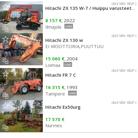
(ALV VÄH. KELP.)
Hitachi ZX 135 W-7 / Huippu varusteet, Vuokrakone!
8 157 €
2022
,
Ilmajoki
LIIKE
(ALV VÄH. KELP.)
Hitachi ZX 130 w
EI MOOTTORIA,PUUTTUU
15 060 €
2004
,
Loimaa
LIIKE
(ALV VÄH. KELP.)
Hitachi FR 7 C
16 315 €
1993
,
Tampere
LIIKE
(ALV VÄH. KELP.)
Hitachi Ex50urg
17 570 €
Nurmes