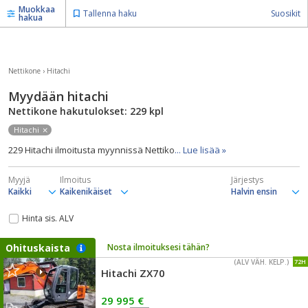
Muokkaa
Tallenna haku
Suosikit
hakua
Nettikone
›
Hitachi
Myydään hitachi
Nettikone hakutulokset: 229
kpl
Hitachi
229 Hitachi ilmoitusta myynnissä Nettiko
... Lue lisää »
Myyjä
Ilmoitus
Järjestys
Hinta sis. ALV
Ohituskaista
Nosta ilmoituksesi tähän?
(ALV VÄH. KELP.)
72H
Hitachi ZX70
29 995 €