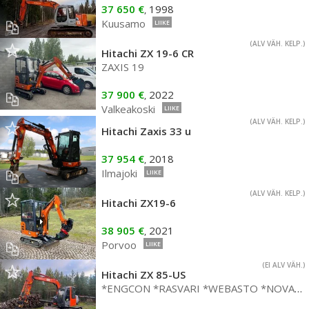
37 650 €
1998
,
Kuusamo
LIIKE
(ALV VÄH. KELP.)
Hitachi ZX 19-6 CR
ZAXIS 19
37 900 €
2022
,
Valkeakoski
LIIKE
(ALV VÄH. KELP.)
Hitachi Zaxis 33 u
37 954 €
2018
,
Ilmajoki
LIIKE
(ALV VÄH. KELP.)
Hitachi ZX19-6
38 905 €
2021
,
Porvoo
LIIKE
(EI ALV VÄH.)
Hitachi ZX 85-US
*ENGCON *RASVARI *WEBASTO *NOVATRON EASY DIG *