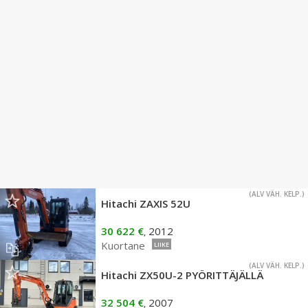
(ALV VÄH. KELP.)
Hitachi ZAXIS 52U
30 622 €
2012
,
Kuortane
LIIKE
(ALV VÄH. KELP.)
Hitachi ZX50U-2 PYÖRITTÄJÄLLÄ
32 504 €
2007
,