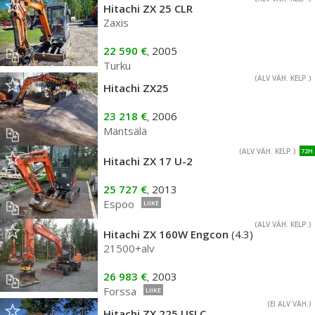
Hitachi ZX 25 CLR
Zaxis
22 590 €
2005
,
Turku
(ALV VÄH. KELP.)
Hitachi ZX25
23 218 €
2006
,
Mäntsälä
(ALV VÄH. KELP.)
72H
Hitachi ZX 17 U-2
25 727 €
2013
,
Espoo
LIIKE
(ALV VÄH. KELP.)
Hitachi ZX 160W Engcon
(4.3)
21500+alv
26 983 €
2003
,
Forssa
LIIKE
(EI ALV VÄH.)
Hitachi ZX 225 USLC