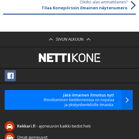
Oletko alan ammattilainen?
Tilaa Konepörssin ilmainen näytenumero
SIVUN ALKUUN
Jätä ilmainen ilmoitus nyt!
Ilmoittaminen Nettikoneessa on nopeaa
ja yksityishenkilöille ilmaista.
Rekkari.fi
- ajoneuvon kaikki tiedot heti
Omat ajoneuvot