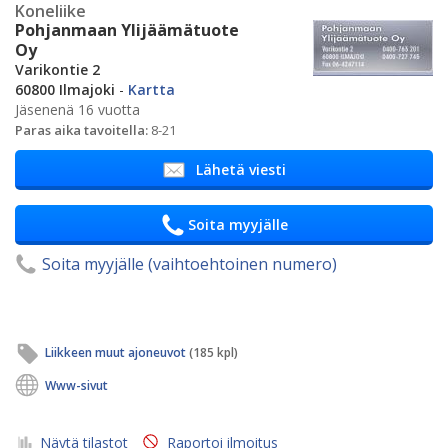
Koneliike
Pohjanmaan Ylijäämätuote
Oy
Varikontie 2
60800 Ilmajoki
-
Kartta
Jäsenenä 16 vuotta
Paras aika tavoitella:
8-21
Lähetä viesti
Soita myyjälle
Soita myyjälle (vaihtoehtoinen numero)
Liikkeen muut ajoneuvot
(185 kpl)
Www-sivut
Näytä tilastot
Raportoi ilmoitus