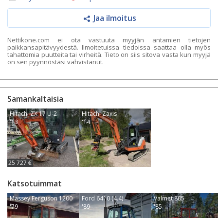
Jaa ilmoitus
Nettikone.com ei ota vastuuta myyjän antamien tietojen
paikkansapitävyydestä. Ilmoitetuissa tiedoissa saattaa olla myös
tahattomia puutteita tai virheitä. Tieto on siis sitova vasta kun myyjä
on sen pyynnöstäsi vahvistanut.
Samankaltaisia
Hitachi ZX 17 U-2
Hitachi Zaxis
'13
'14
25 727 €
Katsotuimmat
Massey Ferguson 1200
Ford 6410 (4.4)
Valmet 805
'79
'89
'85