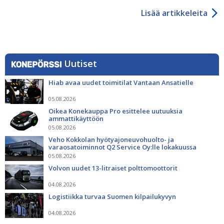
Lisää artikkeleita
Uutiset
Hiab avaa uudet toimitilat Vantaan Ansatielle
05.08.2026
Oikea Konekauppa Pro esittelee uutuuksia
ammattikäyttöön
05.08.2026
Veho Kokkolan hyötyajoneuvohuolto- ja
varaosatoiminnot Q2 Service Oy:lle lokakuussa
05.08.2026
Volvon uudet 13-litraiset polttomoottorit
04.08.2026
Logistiikka turvaa Suomen kilpailukyvyn
04.08.2026