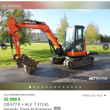
ID 2321663
(ALV VÄHENNYSKELPOINEN)
35 990 €
(28 677 € + ALV 7 313 €)
Ilmajoki, Etelä-Pohjanmaa
LIIKE