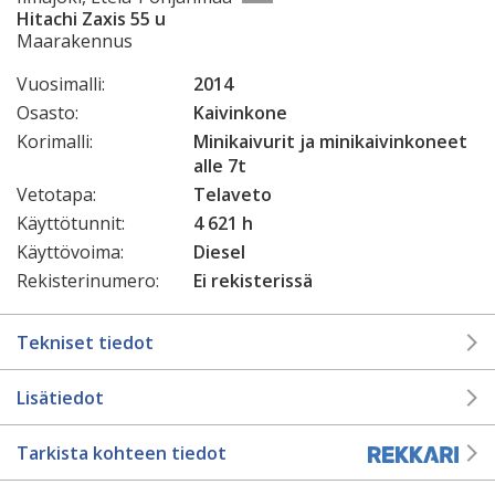
Hitachi Zaxis 55 u
Maarakennus
Vuosimalli:
2014
Osasto:
Kaivinkone
Korimalli:
Minikaivurit ja minikaivinkoneet
alle 7t
Vetotapa:
Telaveto
Käyttötunnit:
4 621 h
Käyttövoima:
Diesel
Rekisterinumero:
Ei rekisterissä
Tekniset tiedot
Lisätiedot
Tarkista kohteen tiedot