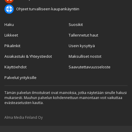
Ohjeet turvalliseen kaupankäyntiin
Haku
Suosikit
Liikkeet
Tallennetut haut
Pikalinkit
Usein kysyttyä
Asiakastuki & Yhteystiedot
Maksulliset nostot
Käyttöehdot
Saavutettavuusseloste
Palvelut yrityksille
Tämän palvelun ilmoitukset ovat mainoksia, jotka näytetään sinulle hakusi
mukaisesti. Muuhun palvelun kohdennettuun mainontaan voit vaikuttaa
evästeasetusten kautta.
Alma Media Finland Oy