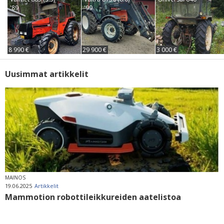
'89
'99
8 990 €
29 900 €
3 000 €
Uusimmat artikkelit
MAINOS
19.06.2025
Artikkelit
Mammotion robottileikkureiden aatelistoa