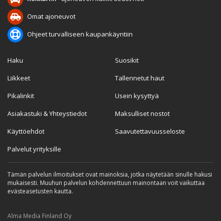
Omat ajoneuvot
Ohjeet turvalliseen kaupankäyntiin
Haku
Suosikit
Liikkeet
Tallennetut haut
Pikalinkit
Usein kysyttyä
Asiakastuki & Yhteystiedot
Maksulliset nostot
Käyttöehdot
Saavutettavuusseloste
Palvelut yrityksille
Tämän palvelun ilmoitukset ovat mainoksia, jotka näytetään sinulle hakusi
mukaisesti. Muuhun palvelun kohdennettuun mainontaan voit vaikuttaa
evästeasetusten kautta.
Alma Media Finland Oy