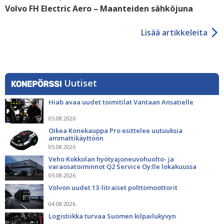
Volvo FH Electric Aero – Maanteiden sähköjuna
Lisää artikkeleita
Uutiset
Hiab avaa uudet toimitilat Vantaan Ansatielle
05.08.2026
Oikea Konekauppa Pro esittelee uutuuksia
ammattikäyttöön
05.08.2026
Veho Kokkolan hyötyajoneuvohuolto- ja
varaosatoiminnot Q2 Service Oy:lle lokakuussa
05.08.2026
Volvon uudet 13-litraiset polttomoottorit
04.08.2026
Logistiikka turvaa Suomen kilpailukyvyn