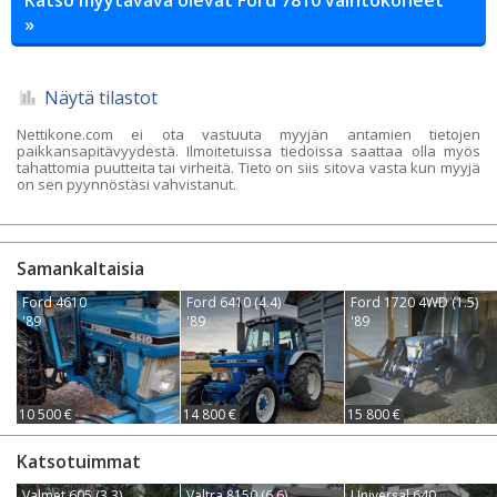
»
Näytä tilastot
Nettikone.com ei ota vastuuta myyjän antamien tietojen
paikkansapitävyydestä. Ilmoitetuissa tiedoissa saattaa olla myös
tahattomia puutteita tai virheitä. Tieto on siis sitova vasta kun myyjä
on sen pyynnöstäsi vahvistanut.
Samankaltaisia
Ford 4610
Ford 6410 (4.4)
Ford 1720 4WD (1.5)
'89
'89
'89
10 500 €
14 800 €
15 800 €
Katsotuimmat
Valmet 605 (3.3)
Valtra 8150 (6.6)
Universal 640