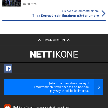
04.08.2026
Oletko alan ammattilainen?
Tilaa Konepörssin ilmainen näytenumero
SIVUN ALKUUN
Jätä ilmainen ilmoitus nyt!
Ilmoittaminen Nettikoneessa on nopeaa
ja yksityishenkilöille ilmaista.
Rekkari.fi
- ajoneuvon kaikki tiedot heti