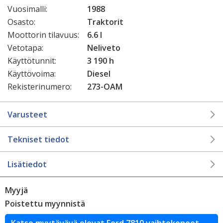
Vuosimalli:
1988
Osasto:
Traktorit
Moottorin tilavuus:
6.6 l
Vetotapa:
Neliveto
Käyttötunnit:
3 190 h
Käyttövoima:
Diesel
Rekisterinumero:
273-OAM
Varusteet
Tekniset tiedot
Lisätiedot
Myyjä
Poistettu myynnistä
Katso myytävävä olevat Ford 7810 vaihtokoneet