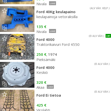
Nivala
LIIKE
(ALV VÄH. KELP.)
Ford 40Kg keulapaino
keulapainoja vetoraksilla
135 €
Nivala
LIIKE
(EI ALV VÄH.)
24H
Ford 4000
Traktorikaivuri Ford 4550
250 €
1974
,
Pieksämäki
(EI ALV VÄH.)
Ford 4000
Keskiö
320 €
Akaa
LIIKE
(EI ALV VÄH.)
Ford Ei tietoa
425 €
Virolahti