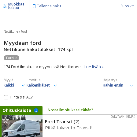
Muokkaa
Tallenna haku
Suosikit
hakua
Nettikone
›
Ford
Myydään ford
Nettikone hakutulokset: 174
kpl
Ford
174 Ford ilmoitusta myynnissä Nettikonee
... Lue lisää »
Myyjä
Ilmoitus
Järjestys
Hinta sis. ALV
Ohituskaista
Nosta ilmoituksesi tähän?
(ALV VÄH. KELP.)
Ford Transit
(2)
Pitkä takaveto Transit!