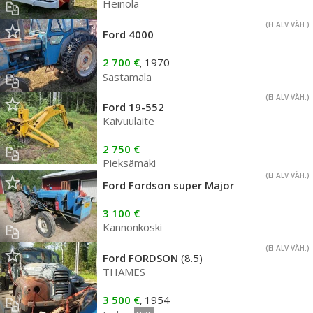
Heinola
(EI ALV VÄH.)
Ford 4000
2 700 €
1970
,
Sastamala
(EI ALV VÄH.)
Ford 19-552
Kaivuulaite
2 750 €
Pieksämäki
(EI ALV VÄH.)
Ford Fordson super Major
3 100 €
Kannonkoski
(EI ALV VÄH.)
Ford FORDSON
(8.5)
THAMES
3 500 €
1954
,