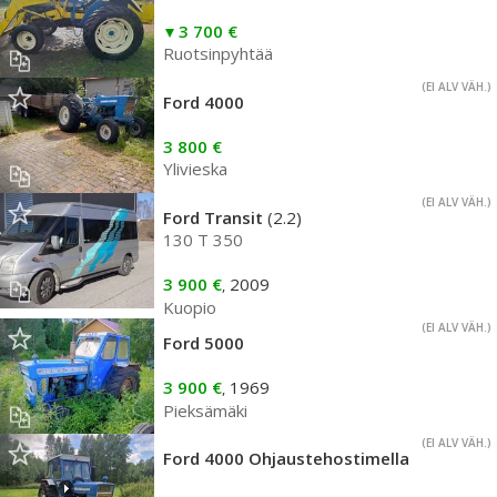
3 700 €
Ruotsinpyhtää
(EI ALV VÄH.)
Ford 4000
3 800 €
Ylivieska
(EI ALV VÄH.)
Ford Transit
(2.2)
130 T 350
3 900 €
2009
,
Kuopio
(EI ALV VÄH.)
Ford 5000
3 900 €
1969
,
Pieksämäki
(EI ALV VÄH.)
Ford 4000 Ohjaustehostimella