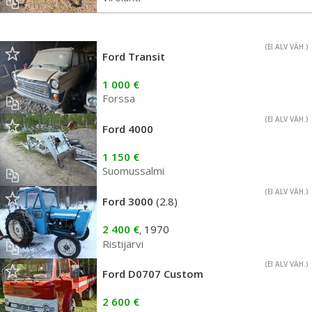
(EI ALV VÄH.)
Ford Transit
1 000 €
Forssa
(EI ALV VÄH.)
Ford 4000
1 150 €
Suomussalmi
(EI ALV VÄH.)
Ford 3000
(2.8)
2 400 €
1970
,
Ristijärvi
(EI ALV VÄH.)
Ford D0707 Custom
2 600 €