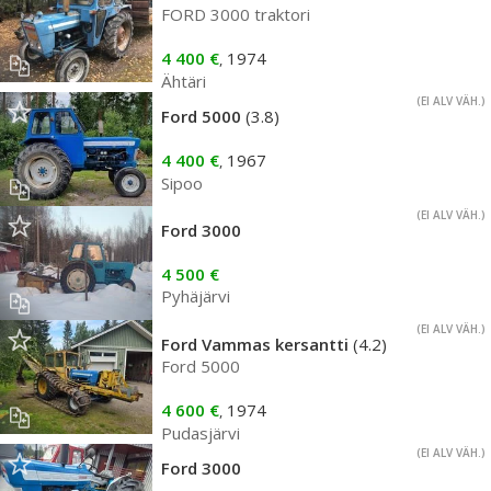
FORD 3000 traktori
4 400 €
1974
,
Ähtäri
(EI ALV VÄH.)
Ford 5000
(3.8)
4 400 €
1967
,
Sipoo
(EI ALV VÄH.)
Ford 3000
4 500 €
Pyhäjärvi
(EI ALV VÄH.)
Ford Vammas kersantti
(4.2)
Ford 5000
4 600 €
1974
,
Pudasjärvi
(EI ALV VÄH.)
Ford 3000