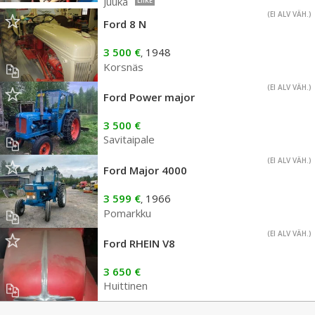
Juuka
LIIKE
(EI ALV VÄH.)
Ford 8 N
3 500 €
1948
,
Korsnäs
(EI ALV VÄH.)
Ford Power major
3 500 €
Savitaipale
(EI ALV VÄH.)
Ford Major 4000
3 599 €
1966
,
Pomarkku
(EI ALV VÄH.)
Ford RHEIN V8
3 650 €
Huittinen