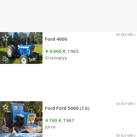
(EI ALV VÄH.)
Ford 4000
4 000 €
1965
,
Kruunupyy
(EI ALV VÄH.)
Ford Ford 5000
(3.8)
4 190 €
1967
,
Jurva
(EI ALV VÄH.)