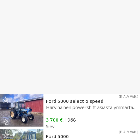
(EI ALV VÄH.)
Ford 5000 select o speed
Harvinainen powershift asiasta ymmärtävälle
3 700 €
1968
,
Sievi
(EI ALV VÄH.)
Ford 5000