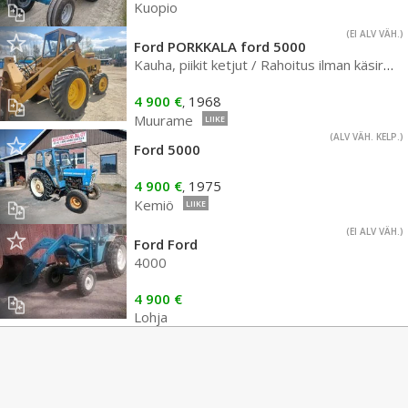
Kuopio
(EI ALV VÄH.)
Ford PORKKALA ford 5000
Kauha, piikit ketjut / Rahoitus ilman käsirahaa
4 900 €
1968
,
Muurame
LIIKE
(ALV VÄH. KELP.)
Ford 5000
4 900 €
1975
,
Kemiö
LIIKE
(EI ALV VÄH.)
Ford Ford
4000
4 900 €
Lohja