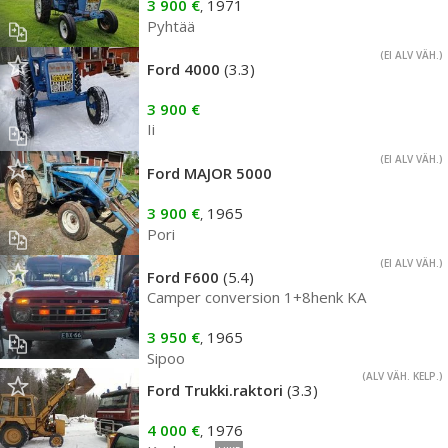
3 900 €
1971
,
Pyhtää
(EI ALV VÄH.)
Ford 4000
(3.3)
3 900 €
Ii
(EI ALV VÄH.)
Ford MAJOR 5000
3 900 €
1965
,
Pori
(EI ALV VÄH.)
Ford F600
(5.4)
Camper conversion 1+8henk KA
3 950 €
1965
,
Sipoo
(ALV VÄH. KELP.)
Ford Trukki.raktori
(3.3)
4 000 €
1976
,