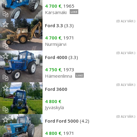
4 700 €
1965
,
Kärsämäki
LIIKE
(EI ALV VÄH.)
Ford 3.3
(3.3)
4 700 €
1971
,
Nurmijärvi
(EI ALV VÄH.)
Ford 4000
(3.3)
4 750 €
1973
,
Hämeenlinna
LIIKE
(EI ALV VÄH.)
Ford 3600
4 800 €
Jyväskylä
(EI ALV VÄH.)
Ford Ford 5000
(4.2)
4 800 €
1971
,