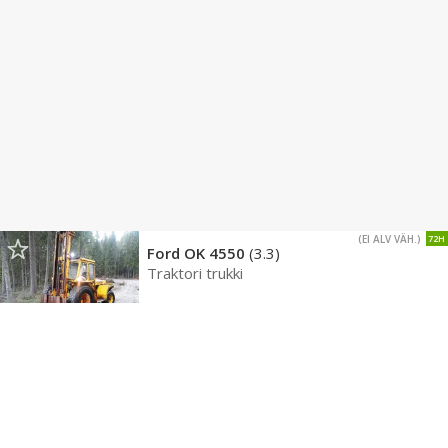
(EI ALV VÄH.)
72H
Ford OK 4550
(3.3)
Traktori trukki
4 950 €
1975
,
Oulainen
LIIKE
(EI ALV VÄH.)
Ford 5000
(6)
5 000 €
1969
,
Porvoo