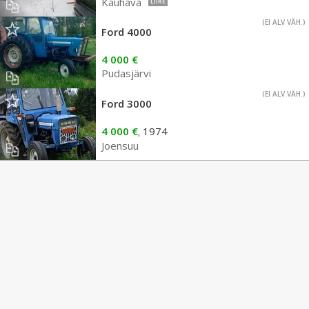
Kauhava
LIIKE
(EI ALV VÄH.)
Ford 4000
4 000 €
Pudasjärvi
(EI ALV VÄH.)
Ford 3000
4 000 €
1974
,
Joensuu