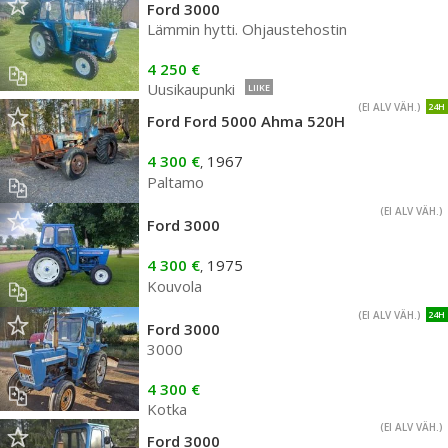
Ford 3000
Lämmin hytti. Ohjaustehostin
4 250 €
Uusikaupunki
LIIKE
(EI ALV VÄH.)
24H
Ford Ford 5000 Ahma 520H
4 300 €
1967
,
Paltamo
(EI ALV VÄH.)
Ford 3000
4 300 €
1975
,
Kouvola
(EI ALV VÄH.)
24H
Ford 3000
3000
4 300 €
Kotka
(EI ALV VÄH.)
Ford 3000