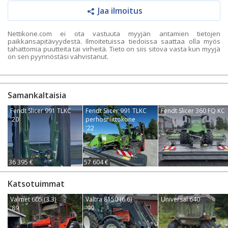
Jaa ilmoitus
Nettikone.com ei ota vastuuta myyjän antamien tietojen
paikkansapitävyydestä. Ilmoitetuissa tiedoissa saattaa olla myös
tahattomia puutteita tai virheitä. Tieto on siis sitova vasta kun myyjä
on sen pyynnöstäsi vahvistanut.
Samankaltaisia
Fendt Slicer 991 TLKC
Fendt Slicer 991 TLKC
Fendt Slicer 360 FQ KC
'20
perhosniittokone
'22
36 395 €
57 604 €
Katsotuimmat
Valmet 605 (3.3)
Valtra 8150 (6.6)
Universal 640
'89
'99