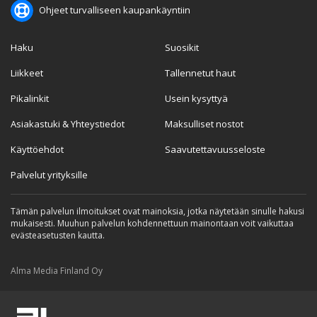
Ohjeet turvalliseen kaupankäyntiin
Haku
Suosikit
Liikkeet
Tallennetut haut
Pikalinkit
Usein kysyttyä
Asiakastuki & Yhteystiedot
Maksulliset nostot
Käyttöehdot
Saavutettavuusseloste
Palvelut yrityksille
Tämän palvelun ilmoitukset ovat mainoksia, jotka näytetään sinulle hakusi
mukaisesti. Muuhun palvelun kohdennettuun mainontaan voit vaikuttaa
evästeasetusten kautta.
Alma Media Finland Oy