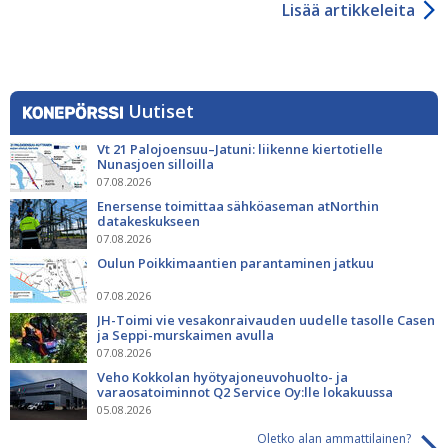
Lisää artikkeleita
Uutiset
Vt 21 Palojoensuu–Jatuni: liikenne kiertotielle
Nunasjoen silloilla
07.08.2026
Enersense toimittaa sähköaseman atNorthin
datakeskukseen
07.08.2026
Oulun Poikkimaantien parantaminen jatkuu
07.08.2026
JH-Toimi vie vesakonraivauden uudelle tasolle Casen
ja Seppi-murskaimen avulla
07.08.2026
Veho Kokkolan hyötyajoneuvohuolto- ja
varaosatoiminnot Q2 Service Oy:lle lokakuussa
05.08.2026
Oletko alan ammattilainen?