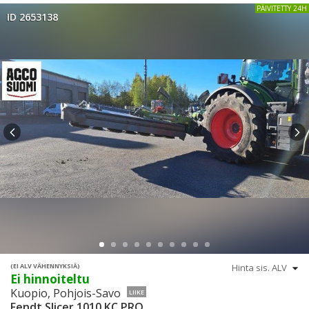
PÄIVITETTY 24H
ID 2653138
(EI ALV VÄHENNYKSIÄ)
Ei hinnoiteltu
Kuopio, Pohjois-Savo
LIIKE
Fendt Slicer 1010 KC PRO