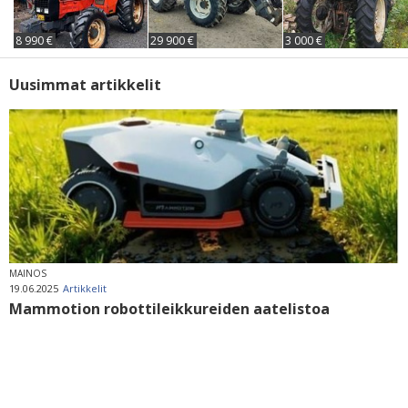
8 990 €
29 900 €
3 000 €
Uusimmat artikkelit
MAINOS
19.06.2025
Artikkelit
Mammotion robottileikkureiden aatelistoa