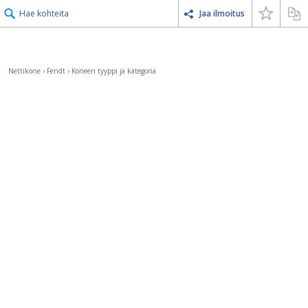
Hae kohteita
Jaa ilmoitus
Nettikone
›
Fendt
›
Koneen tyyppi ja kategoria