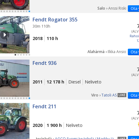
Salo ›
Anssi Riski
Ota 
PÄ
Fendt Rogator 355
30m 110h
(ALV
Rahoi
2018
110 h
1
Alahärmä ›
Ilkka Ansio
Ota 
Fendt 936
(ALV
2011
12 178 h
Diesel
Neliveto
Viro ›
Tatoli AS
Ota 
LIIKE
PÄ
Fendt 211
(ALV
2020
1 900 h
Neliveto
Jyväskylä ›
AGCO Suomi Jyväskylä / Markku Järvinen
LIIKE