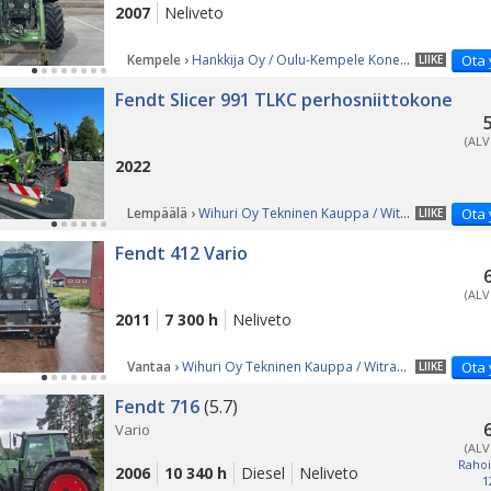
2007
Neliveto
Kempele ›
Hankkija Oy / Oulu-Kempele Konekeskus / Mikko Ylitalo
Ota 
LIIKE
Fendt Slicer 991 TLKC perhosniittokone
(ALV
2022
Lempäälä ›
Wihuri Oy Tekninen Kauppa / Witraktor
Ota 
LIIKE
Fendt 412 Vario
(ALV
2011
7 300 h
Neliveto
Vantaa ›
Wihuri Oy Tekninen Kauppa / Witraktor
Ota 
LIIKE
Fendt 716
(5.7)
Vario
(ALV
Rahoi
2006
10 340 h
Diesel
Neliveto
1