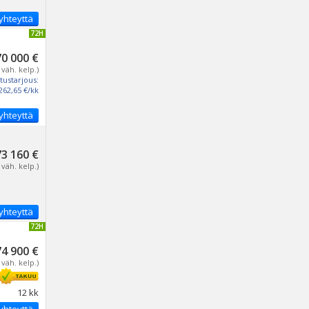
yhteyttä
IVITETTY 72H
70 000 €
 väh. kelp.)
tustarjous:
262,65 €/kk
yhteyttä
73 160 €
 väh. kelp.)
yhteyttä
IVITETTY 72H
74 900 €
 väh. kelp.)
12 kk