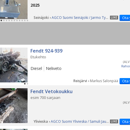
2025
Seinäjoki ›
AGCO Suomi Seinäjoki / Jarmo Tynilä
Ota 
LIIKE
Fendt 924-939
Etukehto
(ALV
Rahoi
Diesel
Neliveto
Reisjärvi ›
Markus Salonpää
Ota 
Fendt Vetokoukku
esim 700 sarjaan
(ALV
Ylivieska ›
AGCO Suomi Ylivieska / Samuli Jauhiainen
Ota 
LIIKE