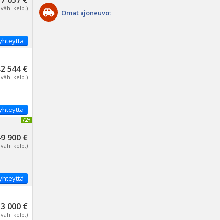
37 637 €
 väh. kelp.)
Omat ajoneuvot
yhteyttä
42 544 €
 väh. kelp.)
yhteyttä
IVITETTY 72H
49 900 €
 väh. kelp.)
yhteyttä
53 000 €
 väh. kelp.)