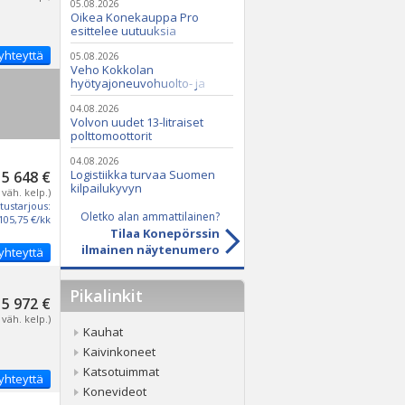
05.08.2026
Oikea Konekauppa Pro
esittelee uutuuksia
ammattikäyttöön
yhteyttä
05.08.2026
Veho Kokkolan
hyötyajoneuvohuolto- ja
varaosatoiminnot Q2 Service
Oy:lle lokakuussa
04.08.2026
Volvon uudet 13-litraiset
polttomoottorit
04.08.2026
Logistiikka turvaa Suomen
5 648 €
kilpailukyvyn
 väh. kelp.)
tustarjous:
Oletko alan ammattilainen?
105,75 €/kk
Tilaa Konepörssin
ilmainen näytenumero
yhteyttä
Pikalinkit
5 972 €
 väh. kelp.)
Kauhat
Kaivinkoneet
Katsotuimmat
yhteyttä
Konevideot