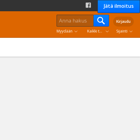
Jätä ilmoitus
Kirjaudu
Myydään
Kaikki tuoteryhmät
Sijainti