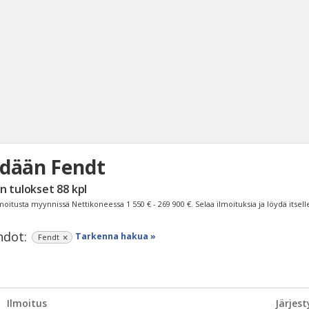
dään Fendt
Haku
n tulokset
88
kpl
Tyh
moitusta myynnissä Nettikoneessa
1 550 € - 269 900 €
. Selaa ilmoituksia ja löydä itsell
dot:
Tarkenna hakua »
Fendt
Ilmoitus
Järjest