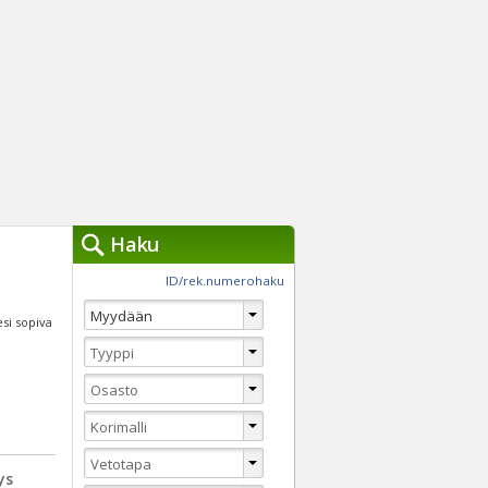
Haku
työkalut »
ID/rek.numerohaku
Käytät tällä hetkellä
jennä haut
esi sopiva
Tarkkaa hakua
Vaihda Pikahakuun
ys