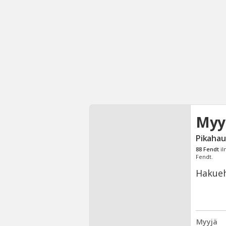
Myy
Pikahau
88
Fendt
il
Fendt.
Hakueh
Myyjä