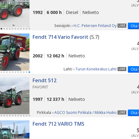
(ALV
1992
6 000 h
Diesel
Neliveto
Seinäjoki ›
H.C. Petersen Finland Oy
Ota 
LIIKE
Fendt 714 Vario Favorit
(5.7)
(ALV
2002
12 062 h
Neliveto
Lahti ›
Turun Konekeskus Lahti
Ota 
LIIKE
PÄ
Fendt 512
FAVORIT
(ALV
1997
12 337 h
Neliveto
Pirkkala ›
AGCO Suomi Pirkkala / Miikka Huiko
Ota 
LIIKE
Fendt 712 VARIO TMS
(ALV