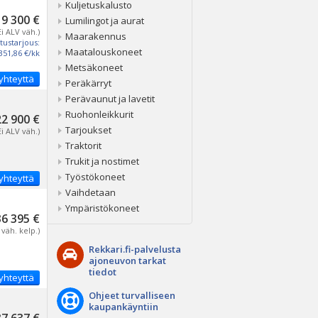
Kuljetuskalusto
19 300 €
Lumilingot ja aurat
Ei ALV väh.)
Maarakennus
tustarjous:
Maatalouskoneet
351,86 €/kk
Metsäkoneet
yhteyttä
Peräkärryt
Perävaunut ja lavetit
Ruohonleikkurit
22 900 €
Tarjoukset
Ei ALV väh.)
Traktorit
Trukit ja nostimet
Työstökoneet
yhteyttä
Vaihdetaan
Ympäristökoneet
36 395 €
 väh. kelp.)
Rekkari.fi-palvelusta
ajoneuvon tarkat
tiedot
yhteyttä
Ohjeet turvalliseen
kaupankäyntiin