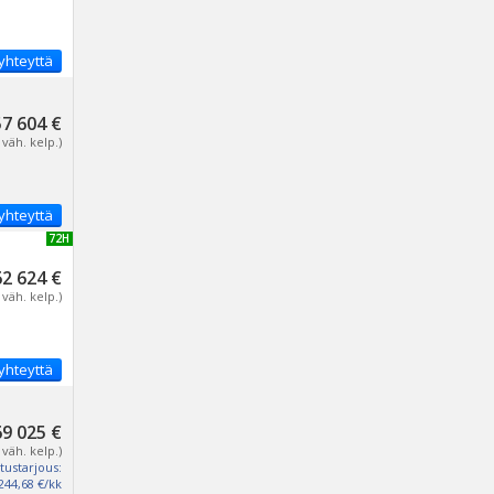
yhteyttä
57 604 €
 väh. kelp.)
yhteyttä
UUSI 72H
62 624 €
 väh. kelp.)
yhteyttä
69 025 €
 väh. kelp.)
tustarjous:
244,68 €/kk