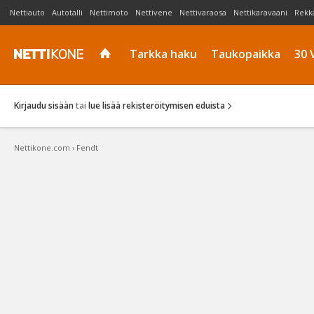
Nettiauto
Autotalli
Nettimoto
Nettivene
Nettivaraosa
Nettikaravaani
Rekk
Tarkka haku
Taukopaikka
30 
Kirjaudu sisään
tai
lue lisää rekisteröitymisen eduista
Nettikone.com
›
Fendt