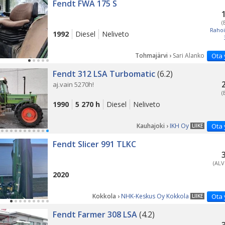
Fendt FWA 175 S
(
Rahoi
1992
Diesel
Neliveto
Tohmajärvi ›
Sari Alanko
Ota 
Fendt 312 LSA Turbomatic
(6.2)
aj.vain 5270h!
(
1990
5 270 h
Diesel
Neliveto
Kauhajoki ›
IKH Oy
Ota 
LIIKE
Fendt Slicer 991 TLKC
(ALV
2020
Kokkola ›
NHK-Keskus Oy Kokkola
Ota 
LIIKE
Fendt Farmer 308 LSA
(4.2)