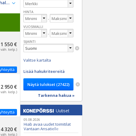
HINTA
-
VUOSIMALLI
-
SIJAINTI
1 550 €
 väh. kelp.)
Valitse kartalta
yhteyttä
Lisää hakukriteereitä
2 950 €
 väh. kelp.)
Tarkenna hakua »
Uutiset
yhteyttä
05.08.2026
Hiab avaa uudet toimitilat
4 320 €
Vantaan Ansatielle
 väh. kelp.)