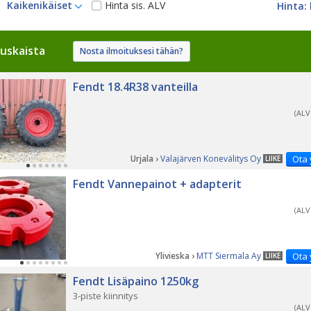
Kaikenikäiset
Hinta sis. ALV
uskaista
Nosta ilmoituksesi tähän?
Fendt 18.4R38 vanteilla
(ALV
Urjala ›
Valajärven Konevälitys Oy
Ota 
LIIKE
Fendt Vannepainot + adapterit
(ALV
Ylivieska ›
MTT Siermala Ay
Ota 
LIIKE
Fendt Lisäpaino 1250kg
3-piste kiinnitys
(ALV