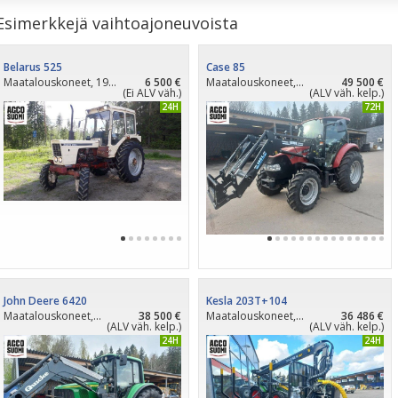
Esimerkkejä vaihtoajoneuvoista
Belarus 525
Case 85
Maatalouskoneet, 1977
6 500 €
Maatalouskoneet, 2018
49 500 €
(Ei ALV väh.)
(ALV väh. kelp.)
PÄIVITETTY 24H
PÄIVITETTY 72H
John Deere 6420
Kesla 203T+104
Maatalouskoneet, 2007
38 500 €
Maatalouskoneet, 2026
36 486 €
(ALV väh. kelp.)
(ALV väh. kelp.)
PÄIVITETTY 24H
PÄIVITETTY 24H