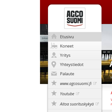
Etusivu
Koneet
Yritys
Yhteystiedot
V
Palaute
s
www.agcosuomi.fi
Youtube
Aitoa suorituskykyä