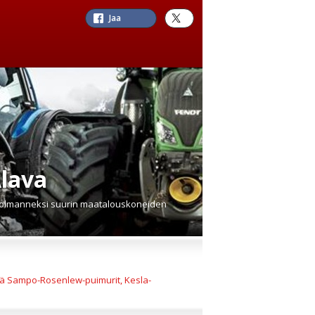
Jaa
lava
 kolmanneksi suurin maatalouskoneiden
ekä Sampo-Rosenlew-puimurit, Kesla-