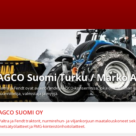
AGCO Suomi Turku / Marko A
altra ja Fendt ovat avainbrändejä AGCO-konsernissa, joka on maailman
uunnittelija, valmistaja ja myyjä.
AGCO SUOMI OY
Valtra ja Fendt traktorit, nurmirehun- ja viljankorjuun maatalouskoneet s
metsätyölaitteet ja FMG-kiinteistönhoitolaitteet.