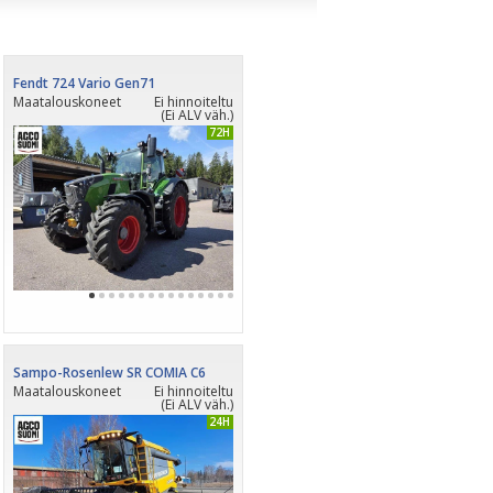
Fendt 724 Vario Gen71
Maatalouskoneet
Ei hinnoiteltu
(Ei ALV väh.)
PÄIVITETTY 72H
Sampo-Rosenlew SR COMIA C6
Maatalouskoneet
Ei hinnoiteltu
(Ei ALV väh.)
PÄIVITETTY 24H