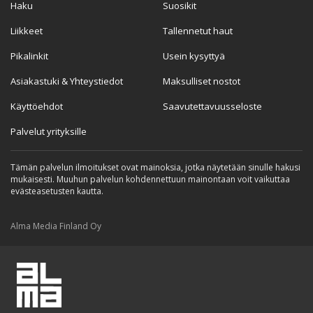
Haku
Suosikit
Liikkeet
Tallennetut haut
Pikalinkit
Usein kysyttyä
Asiakastuki & Yhteystiedot
Maksulliset nostot
Käyttöehdot
Saavutettavuusseloste
Palvelut yrityksille
Tämän palvelun ilmoitukset ovat mainoksia, jotka näytetään sinulle hakusi
mukaisesti. Muuhun palvelun kohdennettuun mainontaan voit vaikuttaa
evästeasetusten kautta.
Alma Media Finland Oy