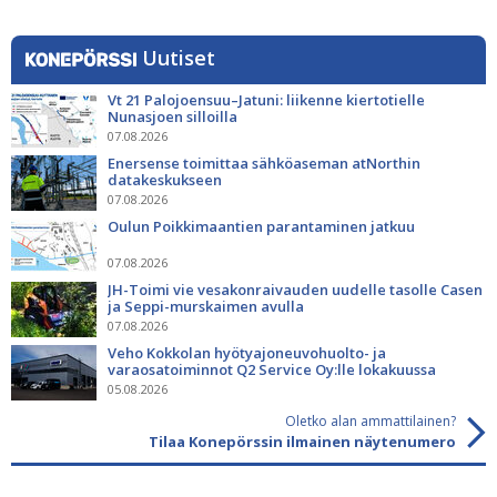
Uutiset
Vt 21 Palojoensuu–Jatuni: liikenne kiertotielle
Nunasjoen silloilla
07.08.2026
Enersense toimittaa sähköaseman atNorthin
datakeskukseen
07.08.2026
Oulun Poikkimaantien parantaminen jatkuu
07.08.2026
JH-Toimi vie vesakonraivauden uudelle tasolle Casen
ja Seppi-murskaimen avulla
07.08.2026
Veho Kokkolan hyötyajoneuvohuolto- ja
varaosatoiminnot Q2 Service Oy:lle lokakuussa
05.08.2026
Oletko alan ammattilainen?
Tilaa Konepörssin ilmainen näytenumero