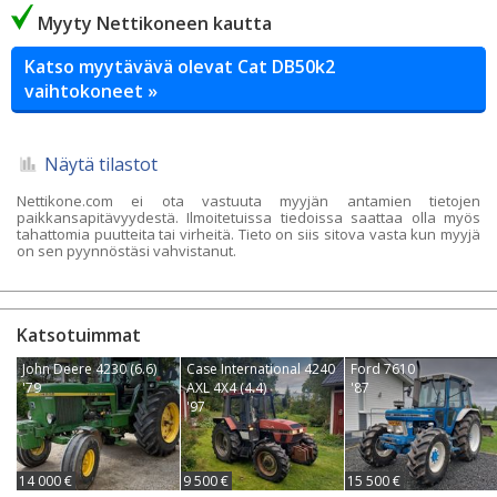
Myyty Nettikoneen kautta
Katso myytävävä olevat Cat DB50k2
vaihtokoneet »
Näytä tilastot
Nettikone.com ei ota vastuuta myyjän antamien tietojen
paikkansapitävyydestä. Ilmoitetuissa tiedoissa saattaa olla myös
tahattomia puutteita tai virheitä. Tieto on siis sitova vasta kun myyjä
on sen pyynnöstäsi vahvistanut.
Katsotuimmat
John Deere 4230 (6.6)
Case International 4240
Ford 7610
'79
AXL 4X4 (4.4)
'87
'97
14 000 €
9 500 €
15 500 €