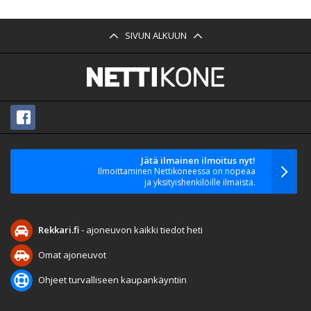
SIVUN ALKUUN
Jätä ilmainen ilmoitus nyt!
Ilmoittaminen Nettikoneessa on nopeaa
ja yksityishenkilöille ilmaista.
Rekkari.fi
- ajoneuvon kaikki tiedot heti
Omat ajoneuvot
Ohjeet turvalliseen kaupankäyntiin