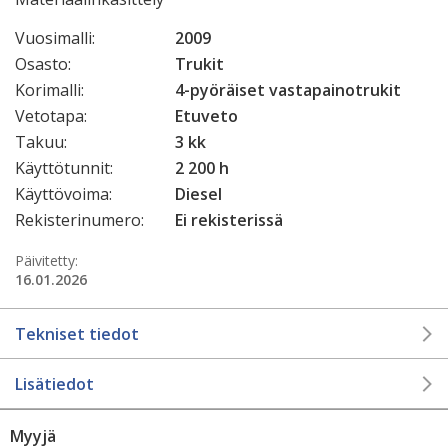
Vuosimalli:
2009
Osasto:
Trukit
Korimalli:
4-pyöräiset vastapainotrukit
Vetotapa:
Etuveto
Takuu:
3 kk
Käyttötunnit:
2 200 h
Käyttövoima:
Diesel
Rekisterinumero:
Ei rekisterissä
Päivitetty:
16.01.2026
Tekniset tiedot
Lisätiedot
Myyjä