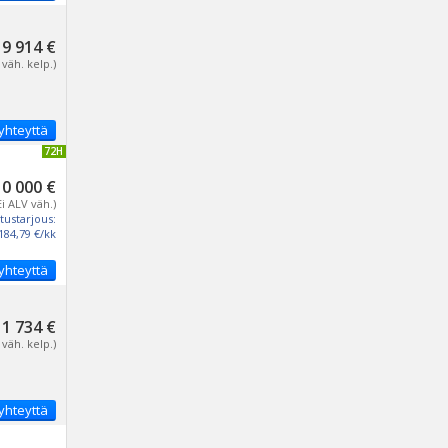
9 914 €
 väh. kelp.)
yhteyttä
IVITETTY 72H
10 000 €
Ei ALV väh.)
tustarjous:
184,79 €/kk
yhteyttä
11 734 €
 väh. kelp.)
yhteyttä