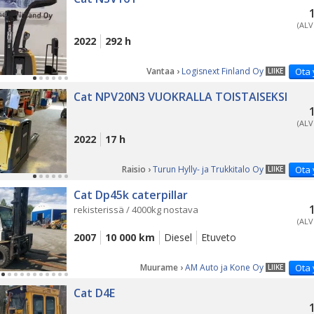
(ALV
2022
292 h
Vantaa ›
Logisnext Finland Oy
Ota 
LIIKE
Cat NPV20N3 VUOKRALLA TOISTAISEKSI
(ALV
2022
17 h
Raisio ›
Turun Hylly- ja Trukkitalo Oy
Ota 
LIIKE
Cat Dp45k caterpillar
rekisterissä / 4000kg nostava
(ALV
2007
10 000 km
Diesel
Etuveto
Muurame ›
AM Auto ja Kone Oy
Ota 
LIIKE
Cat D4E