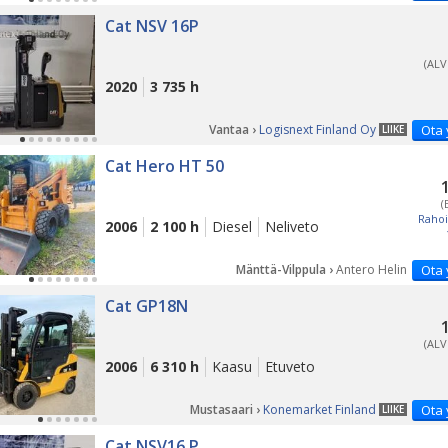
Cat NSV 16P
(ALV
2020
3 735 h
Vantaa ›
Logisnext Finland Oy
Ota 
LIIKE
PÄ
Cat Hero HT 50
(
Rahoi
2006
2 100 h
Diesel
Neliveto
Mänttä-Vilppula ›
Antero Helin
Ota 
Cat GP18N
(ALV
2006
6 310 h
Kaasu
Etuveto
Mustasaari ›
Konemarket Finland
Ota 
LIIKE
Cat NSV16 P