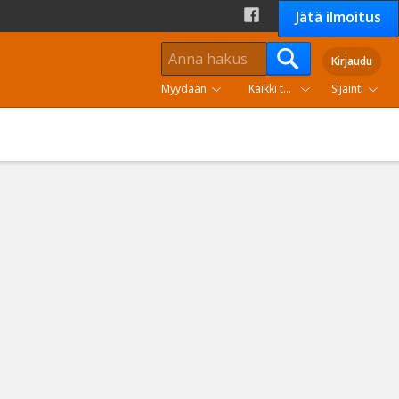
Jätä ilmoitus
Kirjaudu
Myydään
Kaikki tuoteryhmät
Sijainti