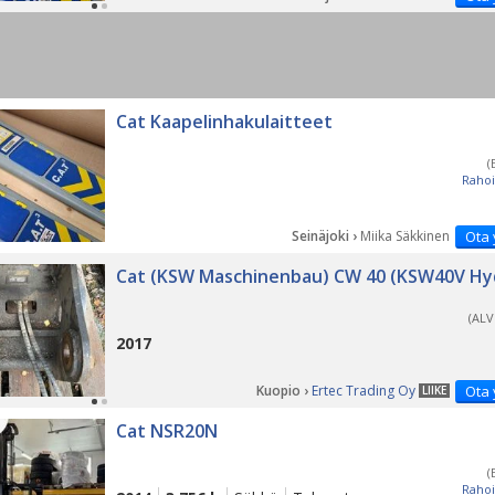
Cat Kaapelinhakulaitteet
(
Rahoi
Seinäjoki ›
Miika Säkkinen
Ota 
Cat (KSW Maschinenbau) CW 40 (KSW40V Hyd
(ALV
2017
Kuopio ›
Ertec Trading Oy
Ota 
LIIKE
Cat NSR20N
(
Rahoi