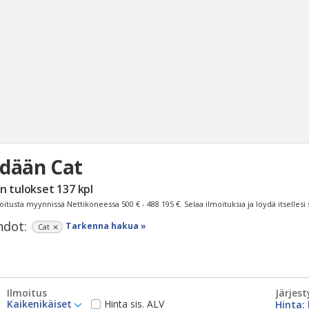
dään Cat
Haku
n tulokset
137
kpl
Tyh
oitusta myynnissä Nettikoneessa
500 € - 488 195 €
. Selaa ilmoituksia ja löydä itsellesi
dot:
Tarkenna hakua »
Cat
Ilmoitus
Järjest
Kaikenikäiset
Hinta sis. ALV