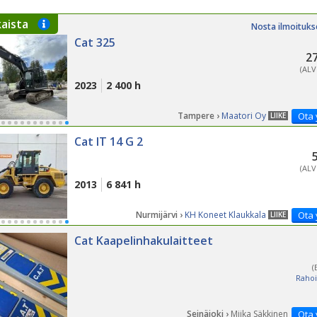
PÄ
kaista
Nosta ilmoituks
Cat 325
27
(ALV
2023
2 400 h
Tampere ›
Maatori Oy
Ota 
LIIKE
Cat IT 14 G 2
(ALV
2013
6 841 h
Nurmijärvi ›
KH Koneet Klaukkala
Ota 
LIIKE
Cat Kaapelinhakulaitteet
(
Rahoi
Seinäjoki ›
Miika Säkkinen
Ota 