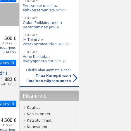
07.08.2026
Enersense toimittaa
sähköaseman atNorthin
datakeskukseen
07.08.2026
Oulun Poikkimaantien
parantaminen jatkuu
07.08.2026
500 €
JH-Toimi vie
Ei ALV väh.)
vesakonraivauden uudelle
tustarjous:
tasolle Casen ja Seppi-
10,14 €/kk
murskaimen avulla
05.08.2026
Veho Kokkolan
hyötyajoneuvohuolto- ja
yhteyttä
varaosatoiminnot Q2 Service
Oy:lle lokakuussa
Oletko alan ammattilainen?
r.)
Tilaa Konepörssin
1 882 €
ilmainen näytenumero
 väh. kelp.)
Pikalinkit
yhteyttä
Kauhat
Kaivinkoneet
4 500 €
Katsotuimmat
Ei ALV väh.)
Konevideot
tustarjous: