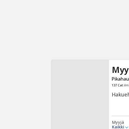
Myy
Pikahau
137
Cat
ilm
Hakueh
Myyjä
Kaikki