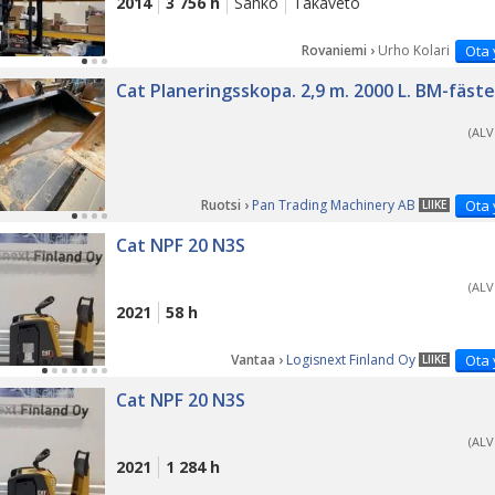
2014
3 756 h
Sähkö
Takaveto
Rovaniemi ›
Urho Kolari
Ota 
Cat Planeringsskopa. 2,9 m. 2000 L. BM-fäste
(ALV
Ruotsi ›
Pan Trading Machinery AB
Ota 
LIIKE
Cat NPF 20 N3S
(ALV
2021
58 h
Vantaa ›
Logisnext Finland Oy
Ota 
LIIKE
Cat NPF 20 N3S
(ALV
2021
1 284 h