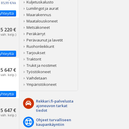
Kuljetuskalusto
85,99 €/kk
Lumilingot ja aurat
yhteyttä
Maarakennus
Maatalouskoneet
Metsäkoneet
5 220 €
Peräkärryt
 väh. kelp.)
Perävaunut ja lavetit
Ruohonleikkurit
Tarjoukset
yhteyttä
Traktorit
Trukit ja nostimet
5 647 €
Työstökoneet
 väh. kelp.)
Vaihdetaan
Ympäristökoneet
yhteyttä
Rekkari.fi-palvelusta
ajoneuvon tarkat
5 647 €
tiedot
 väh. kelp.)
Ohjeet turvalliseen
kaupankäyntiin