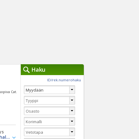
Haku
työkalut »
ID/rek.numerohaku
Käytät tällä hetkellä
jennä haut
 sopiva Cat.
Tarkkaa hakua
Vaihda Pikahakuun
ys