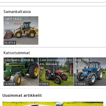
Samankaltaisia
Cat IT 14 G 2
'13
56 475 €
Katsotuimmat
John Deere 4230 (6.6)
Case International 4240
Ford 7610
'79
AXL 4X4 (4.4)
'87
'97
14 000 €
9 500 €
15 500 €
Uusimmat artikkelit