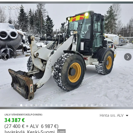
ID 2624655
(ALV VÄHENNYSKELPOINEN)
34 387 €
(27 400 € + ALV 6 987 €)
Jyväskylä, Keski-Suomi
LIIKE