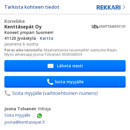
Tarkista kohteen tiedot
Koneliike
Kenttäsepät Oy
Koneet ympäri Suomen!
41120 Jyväskylä
-
Kartta
Jäsenenä 6 vuotta
Paras aika tavoitella:
Maanantaista lauantaihin aamusta iltaan.
Myös whatsapp Joona Tolvanen 0505566559
Lähetä viesti
Soita myyjälle
Soita myyjälle (vaihtoehtoinen numero)
Joona Tolvanen
Yrittäjä
Soita myyjälle
joona@kenttasepat.fi