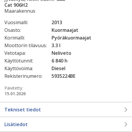
Cat 906H2
Maarakennus
Vuosimalli:
2013
Osasto:
Kuormaajat
Korimalli:
Pyöräkuormaajat
Moottorin tilavuus:
3.3 l
Vetotapa:
Neliveto
Käyttötunnit:
6 840 h
Käyttövoima:
Diesel
Rekisterinumero:
5935224BE
Päivitetty:
15.01.2026
Tekniset tiedot
Lisätiedot