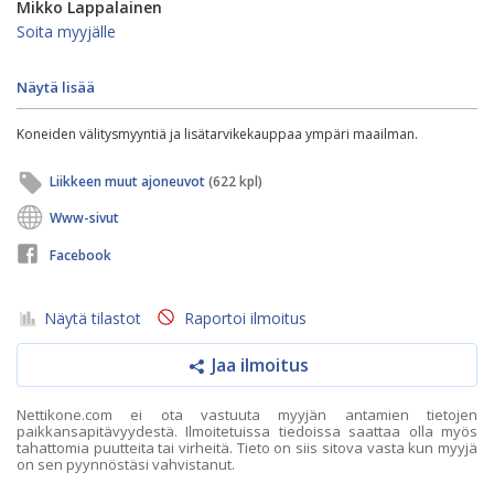
Mikko Lappalainen
Soita myyjälle
Näytä lisää
Koneiden välitysmyyntiä ja lisätarvikekauppaa ympäri maailman.
Liikkeen muut ajoneuvot
(622 kpl)
Www-sivut
Facebook
Näytä tilastot
Raportoi ilmoitus
Jaa ilmoitus
Nettikone.com ei ota vastuuta myyjän antamien tietojen
paikkansapitävyydestä. Ilmoitetuissa tiedoissa saattaa olla myös
tahattomia puutteita tai virheitä. Tieto on siis sitova vasta kun myyjä
on sen pyynnöstäsi vahvistanut.