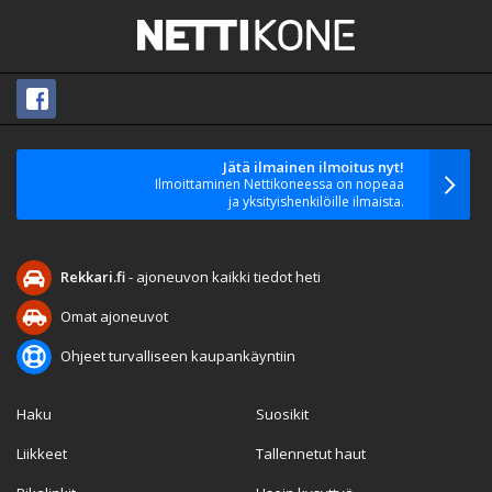
Jätä ilmainen ilmoitus nyt!
Ilmoittaminen Nettikoneessa on nopeaa
ja yksityishenkilöille ilmaista.
Rekkari.fi
- ajoneuvon kaikki tiedot heti
Omat ajoneuvot
Ohjeet turvalliseen kaupankäyntiin
Haku
Suosikit
Liikkeet
Tallennetut haut