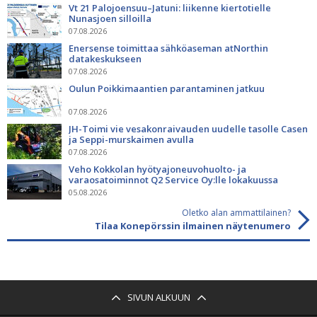
Vt 21 Palojoensuu–Jatuni: liikenne kiertotielle
Nunasjoen silloilla
07.08.2026
Enersense toimittaa sähköaseman atNorthin
datakeskukseen
07.08.2026
Oulun Poikkimaantien parantaminen jatkuu
07.08.2026
JH-Toimi vie vesakonraivauden uudelle tasolle Casen
ja Seppi-murskaimen avulla
07.08.2026
Veho Kokkolan hyötyajoneuvohuolto- ja
varaosatoiminnot Q2 Service Oy:lle lokakuussa
05.08.2026
Oletko alan ammattilainen?
Tilaa Konepörssin ilmainen näytenumero
SIVUN ALKUUN