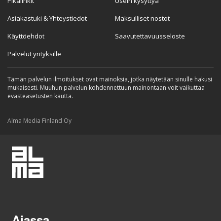
Pikalinkit
Usein kysyttyä
Asiakastuki & Yhteystiedot
Maksulliset nostot
Käyttöehdot
Saavutettavuusseloste
Palvelut yrityksille
Tämän palvelun ilmoitukset ovat mainoksia, jotka näytetään sinulle hakusi
mukaisesti. Muuhun palvelun kohdennettuun mainontaan voit vaikuttaa
evästeasetusten kautta.
Alma Media Finland Oy