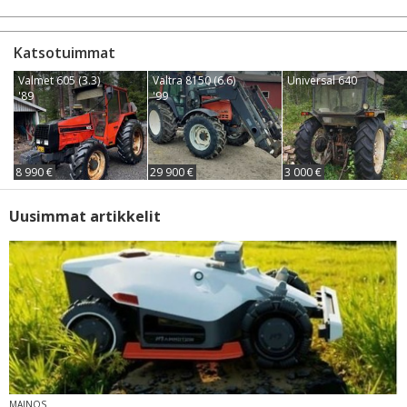
Katsotuimmat
Valmet 605 (3.3)
Valtra 8150 (6.6)
Universal 640
'89
'99
8 990 €
29 900 €
3 000 €
Uusimmat artikkelit
MAINOS