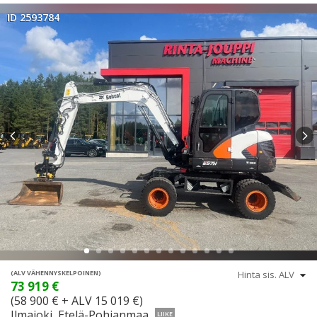
ID 2593784
(ALV VÄHENNYSKELPOINEN)
73 919 €
(58 900 € + ALV 15 019 €)
Ilmajoki, Etelä-Pohjanmaa
LIIKE