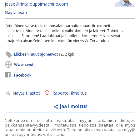
jesse@rintajouppimachine.com
Näytä lisää
Jättimäinen varasto rakennusalan parhaita maansiirtokoneita ja
lisälaitteita. Aina tarkasti huolletut vaihtokoneet ja laitteet. Toimitus
kaikkialle Suomeen! Laadukkaat ja huolletut koneemme sijaitsevat
Ilmajoella aivan Seinäjoen lentokentän vieressä. Tervetuloa!
Liikkeen muut ajoneuvot
(252 kpl)
Www-sivut
Facebook
Näytä tilastot
Raportoi ilmoitus
Jaa ilmoitus
Nettikone.com ei ota vastuuta myyjän antamien tietojen
paikkansapitävyydestä. Ilmoitetuissa tiedoissa saattaa olla myös
tahattomia puutteita tai virheitä. Tieto on siis sitova vasta kun myyjä
on sen pyynnöstäsi vahvistanut.