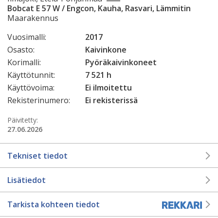
Bobcat E 57 W / Engcon, Kauha, Rasvari, Lämmitin
Maarakennus
Vuosimalli:
2017
Osasto:
Kaivinkone
Korimalli:
Pyöräkaivinkoneet
Käyttötunnit:
7 521 h
Käyttövoima:
Ei ilmoitettu
Rekisterinumero:
Ei rekisterissä
Päivitetty:
27.06.2026
Tekniset tiedot
Lisätiedot
Tarkista kohteen tiedot