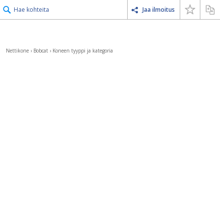
Hae kohteita
Jaa ilmoitus
Nettikone
›
Bobcat
›
Koneen tyyppi ja kategoria