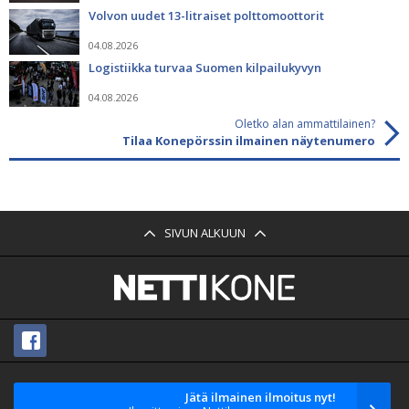
Volvon uudet 13-litraiset polttomoottorit
04.08.2026
Logistiikka turvaa Suomen kilpailukyvyn
04.08.2026
Oletko alan ammattilainen?
Tilaa Konepörssin ilmainen näytenumero
SIVUN ALKUUN
Jätä ilmainen ilmoitus nyt!