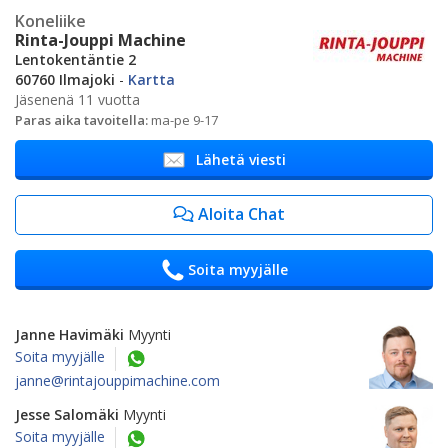
Koneliike
Rinta-Jouppi Machine
Lentokentäntie 2
60760 Ilmajoki
-
Kartta
Jäsenenä 11 vuotta
Paras aika tavoitella:
ma-pe 9-17
Lähetä viesti
Aloita Chat
Soita myyjälle
Janne Havimäki
Myynti
Soita myyjälle
janne@rintajouppimachine.com
Jesse Salomäki
Myynti
Soita myyjälle