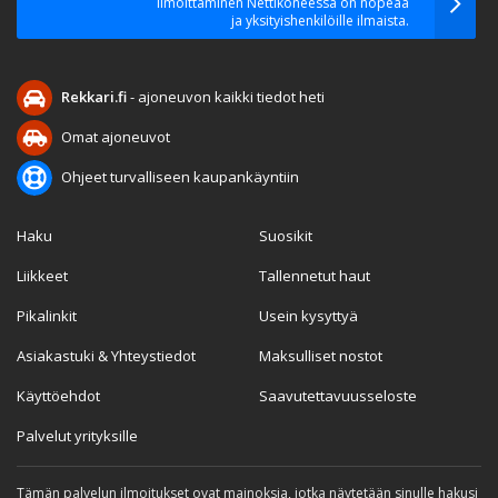
Ilmoittaminen Nettikoneessa on nopeaa
ja yksityishenkilöille ilmaista.
Rekkari.fi
- ajoneuvon kaikki tiedot heti
Omat ajoneuvot
Ohjeet turvalliseen kaupankäyntiin
Haku
Suosikit
Liikkeet
Tallennetut haut
Pikalinkit
Usein kysyttyä
Asiakastuki & Yhteystiedot
Maksulliset nostot
Käyttöehdot
Saavutettavuusseloste
Palvelut yrityksille
Tämän palvelun ilmoitukset ovat mainoksia, jotka näytetään sinulle hakusi