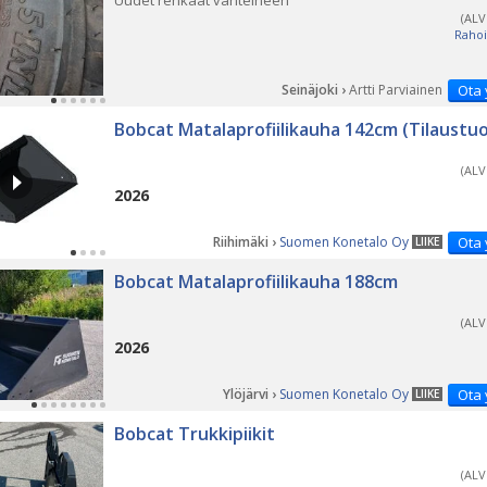
Uudet renkaat vanteineen
(ALV
Rahoi
Seinäjoki ›
Artti Parviainen
Ota 
Bobcat Matalaprofiilikauha 142cm (Tilaustu
(ALV
2026
Riihimäki ›
Suomen Konetalo Oy
Ota 
LIIKE
Bobcat Matalaprofiilikauha 188cm
(ALV
2026
Ylöjärvi ›
Suomen Konetalo Oy
Ota 
LIIKE
Bobcat Trukkipiikit
(ALV