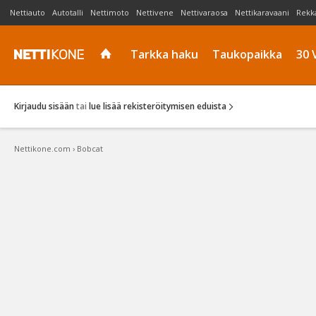
Nettiauto
Autotalli
Nettimoto
Nettivene
Nettivaraosa
Nettikaravaani
Rekk
Tarkka haku
Taukopaikka
30 
Kirjaudu sisään
tai
lue lisää rekisteröitymisen eduista
Nettikone.com
›
Bobcat