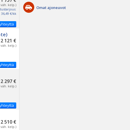
1 757 €
 väh. kelp.)
Omat ajoneuvot
tustarjous:
36,49 €/kk
yhteyttä
ote)
2 121 €
 väh. kelp.)
yhteyttä
2 297 €
 väh. kelp.)
yhteyttä
2 510 €
 väh. kelp.)