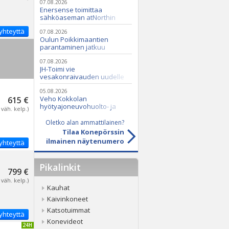
07.08.2026
Enersense toimittaa
sähköaseman atNorthin
datakeskukseen
yhteyttä
07.08.2026
Oulun Poikkimaantien
parantaminen jatkuu
07.08.2026
JH-Toimi vie
vesakonraivauden uudelle
tasolle Casen ja Seppi-
murskaimen avulla
05.08.2026
Veho Kokkolan
615 €
hyötyajoneuvohuolto- ja
 väh. kelp.)
varaosatoiminnot Q2 Service
Oy:lle lokakuussa
Oletko alan ammattilainen?
Tilaa Konepörssin
ilmainen näytenumero
yhteyttä
Pikalinkit
799 €
 väh. kelp.)
Kauhat
Kaivinkoneet
Katsotuimmat
yhteyttä
Konevideot
IVITETTY 24H