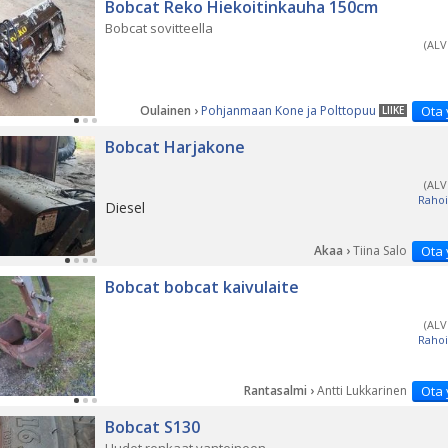
Bobcat Reko Hiekoitinkauha 150cm
Bobcat sovitteella
(ALV
Oulainen ›
Pohjanmaan Kone ja Polttopuu
Ota 
LIIKE
Bobcat Harjakone
(ALV
Rahoi
Diesel
Akaa ›
Tiina Salo
Ota 
Bobcat bobcat kaivulaite
(ALV
Rahoi
Rantasalmi ›
Antti Lukkarinen
Ota 
Bobcat S130