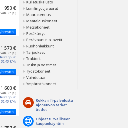
Kuljetuskalusto
950 €
Lumilingot ja aurat
 väh. kelp.)
Maarakennus
Maatalouskoneet
Metsäkoneet
yhteyttä
Peräkärryt
Perävaunut ja lavetit
Ruohonleikkurit
1 570 €
Tarjoukset
 väh. kelp.)
tustarjous:
Traktorit
32,43 €/kk
Trukit ja nostimet
Työstökoneet
yhteyttä
Vaihdetaan
Ympäristökoneet
1 600 €
 väh. kelp.)
tustarjous:
Rekkari.fi-palvelusta
32,43 €/kk
ajoneuvon tarkat
tiedot
yhteyttä
Ohjeet turvalliseen
kaupankäyntiin