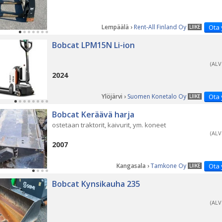
Lempäälä ›
Rent-All Finland Oy
Ota 
LIIKE
Bobcat LPM15N Li-ion
(ALV
2024
Ylöjärvi ›
Suomen Konetalo Oy
Ota 
LIIKE
Bobcat Keräävä harja
ostetaan traktorit, kaivurit, ym. koneet
(ALV
2007
Kangasala ›
Tamkone Oy
Ota 
LIIKE
Bobcat Kynsikauha 235
(ALV