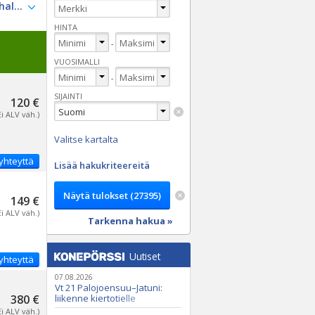
HINTA
-
VUOSIMALLI
-
SIJAINTI
120 €
Ei ALV väh.)
Valitse kartalta
yhteyttä
Lisää hakukriteereitä
149 €
Ei ALV väh.)
Tarkenna hakua »
Uutiset
yhteyttä
07.08.2026
Vt 21 Palojoensuu–Jatuni:
380 €
liikenne kiertotielle
Nunasjoen silloilla
Ei ALV väh.)