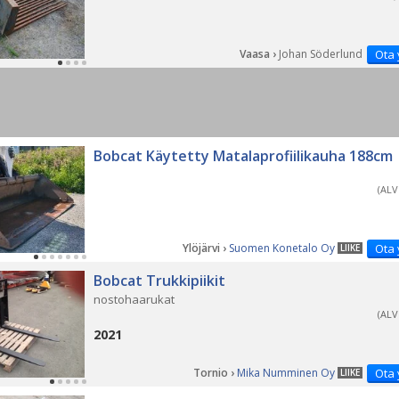
Vaasa ›
Johan Söderlund
Ota 
Bobcat Käytetty Matalaprofiilikauha 188cm
(ALV
Ylöjärvi ›
Suomen Konetalo Oy
Ota 
LIIKE
Bobcat Trukkipiikit
nostohaarukat
(ALV
2021
Tornio ›
Mika Numminen Oy
Ota 
LIIKE
PÄ