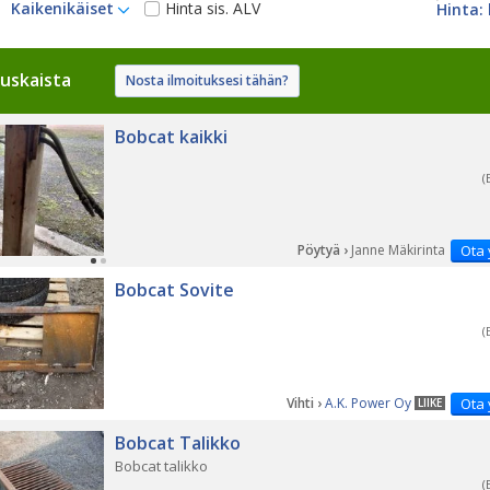
Kaikenikäiset
Hinta sis. ALV
uskaista
Nosta ilmoituksesi tähän?
Bobcat kaikki
(
Pöytyä ›
Janne Mäkirinta
Ota 
Bobcat Sovite
(
Vihti ›
A.K. Power Oy
Ota 
LIIKE
Bobcat Talikko
Bobcat talikko
(