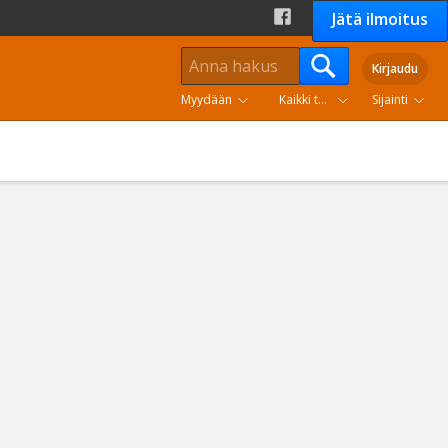
Jätä ilmoitus
Kirjaudu
Myydään
Kaikki tuoteryhmät
Sijainti