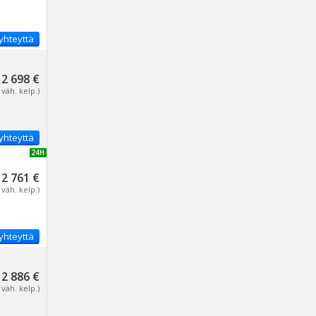
yhteyttä
2 698 €
 väh. kelp.)
yhteyttä
UUSI 24H
2 761 €
 väh. kelp.)
yhteyttä
2 886 €
 väh. kelp.)