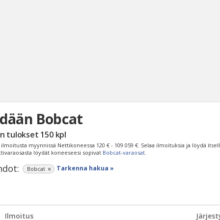
dään Bobcat
Haku
n tulokset
150
kpl
Tyh
ilmoitusta myynnissä Nettikoneessa
120 € - 109 059 €
. Selaa ilmoituksia ja löydä itsel
ttivaraosasta löydät koneeseesi sopivat
Bobcat-varaosat
.
dot:
Tarkenna hakua »
Bobcat
Ilmoitus
Järjest