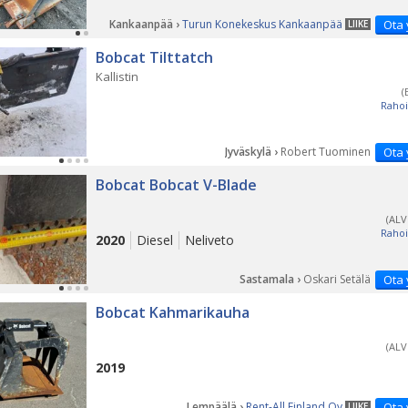
Kankaanpää ›
Turun Konekeskus Kankaanpää
Ota 
LIIKE
Bobcat Tilttatch
Kallistin
(
Rahoi
Jyväskylä ›
Robert Tuominen
Ota 
Bobcat Bobcat V-Blade
(ALV
Rahoi
2020
Diesel
Neliveto
Sastamala ›
Oskari Setälä
Ota 
Bobcat Kahmarikauha
(ALV
2019
Lempäälä ›
Rent-All Finland Oy
Ota 
LIIKE