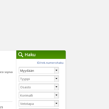
Haku
työkalut »
ID/rek.numerohaku
Käytät tällä hetkellä
jennä haut
lesi sopiva
Tarkkaa hakua
Vaihda Pikahakuun
ys