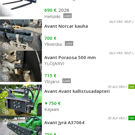
690 €
2026
,
Helsinki
LIIKE
(ALV VÄH. KELP.)
Avant Norcar kauha
700 €
Ylivieska
LIIKE
(ALV VÄH. KELP.)
Avant Poraosa 500 mm
YLÖJÄRVI
715 €
Ylöjärvi
LIIKE
(EI ALV VÄH.)
72H
Avant Avant kallistusadapteri
750 €
Kajaani
(EI ALV VÄH.)
72H
Avant Jyrä A37064
750 €