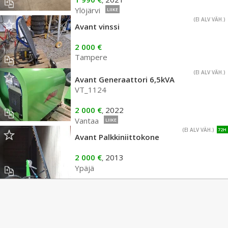
,
Ylöjärvi
LIIKE
(EI ALV VÄH.)
Avant vinssi
2 000 €
Tampere
(EI ALV VÄH.)
Avant Generaattori 6,5kVA
VT_1124
2 000 €
2022
,
Vantaa
LIIKE
(EI ALV VÄH.)
72H
Avant Palkkiniittokone
2 000 €
2013
,
Ypäjä