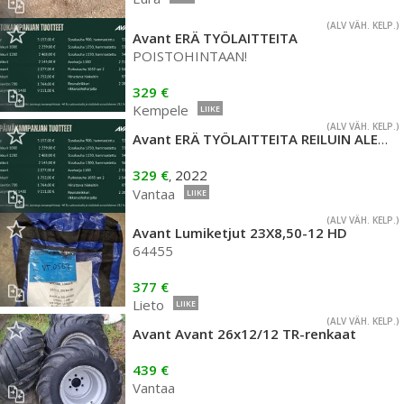
(ALV VÄH. KELP.)
Avant ERÄ TYÖLAITTEITA
POISTOHINTAAN!
329 €
Kempele
LIIKE
(ALV VÄH. KELP.)
Avant ERÄ TYÖLAITTEITA REILUIN ALENNUKSIN!
329 €
2022
,
Vantaa
LIIKE
(ALV VÄH. KELP.)
Avant Lumiketjut 23X8,50-12 HD
64455
377 €
Lieto
LIIKE
(ALV VÄH. KELP.)
Avant Avant 26x12/12 TR-renkaat
439 €
Vantaa