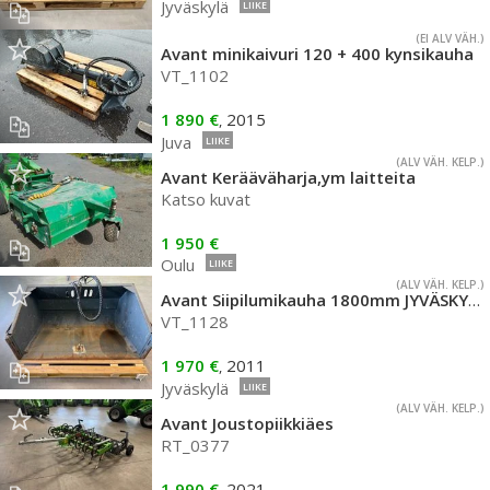
Jyväskylä
LIIKE
(EI ALV VÄH.)
Avant minikaivuri 120 + 400 kynsikauha
VT_1102
1 890 €
2015
,
Juva
LIIKE
(ALV VÄH. KELP.)
Avant Kerääväharja,ym laitteita
Katso kuvat
1 950 €
Oulu
LIIKE
(ALV VÄH. KELP.)
Avant Siipilumikauha 1800mm JYVÄSKYLÄ
VT_1128
1 970 €
2011
,
Jyväskylä
LIIKE
(ALV VÄH. KELP.)
Avant Joustopiikkiäes
RT_0377
1 990 €
2021