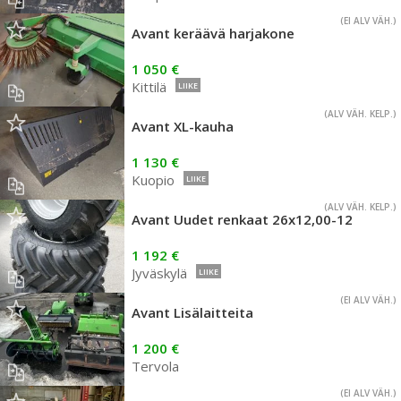
(EI ALV VÄH.)
Avant keräävä harjakone
1 050 €
Kittilä
LIIKE
(ALV VÄH. KELP.)
Avant XL-kauha
1 130 €
Kuopio
LIIKE
(ALV VÄH. KELP.)
Avant Uudet renkaat 26x12,00-12
1 192 €
Jyväskylä
LIIKE
(EI ALV VÄH.)
Avant Lisälaitteita
1 200 €
Tervola
(EI ALV VÄH.)