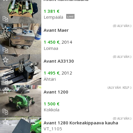
1 381 €
Lempäälä
LIIKE
(EI ALV VÄH.)
Avant Maer
1 450 €
2014
,
Loimaa
(EI ALV VÄH.)
Avant A33130
1 495 €
2012
,
Ähtäri
(ALV VÄH. KELP.)
Avant 1200
1 500 €
Kokkola
(EI ALV VÄH.)
Avant 1280 Korkeakippaava kauha
VT_1105