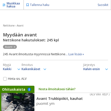
Muokkaa
Tallenna haku
Suosikit
hakua
Nettikone
›
Avant
Myydään avant
Nettikone hakutulokset: 245
kpl
Avant
245 Avant ilmoitusta myynnissä Nettikone
... Lue lisää »
Myyjä
Ilmoitus
Järjestys
Hinta sis. ALV
Ohituskaista
Nosta ilmoituksesi tähän?
(ALV VÄH. KELP.)
Avant Trukkipiikit, kauhat
puomit ym