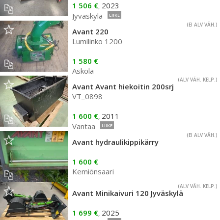
1 506 €
2023
,
Jyväskylä
LIIKE
(EI ALV VÄH.)
Avant 220
Lumilinko 1200
1 580 €
Askola
(ALV VÄH. KELP.)
Avant Avant hiekoitin 200srj
VT_0898
1 600 €
2011
,
Vantaa
LIIKE
(EI ALV VÄH.)
Avant hydraulikippikärry
1 600 €
Kemiönsaari
(ALV VÄH. KELP.)
Avant Minikaivuri 120 Jyväskylä
1 699 €
2025
,