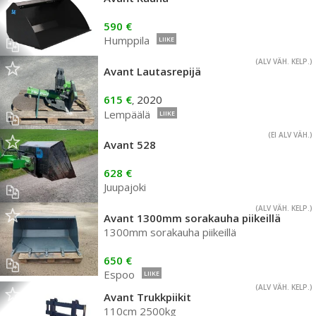
590 €
Humppila
LIIKE
(ALV VÄH. KELP.)
Avant Lautasrepijä
615 €
2020
,
Lempäälä
LIIKE
(EI ALV VÄH.)
Avant 528
628 €
Juupajoki
(ALV VÄH. KELP.)
Avant 1300mm sorakauha piikeillä
1300mm sorakauha piikeillä
650 €
Espoo
LIIKE
(ALV VÄH. KELP.)
Avant Trukkpiikit
110cm 2500kg