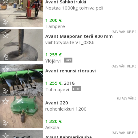
Avant Sähkötrukki
Nostaa 1000kg toimiva peli
1 200 €
Tampere
(ALV VÄH. KELP.)
Avant Maaporan terä 900 mm
vaihtotyölaite VT_0386
1 255 €
Ylöjärvi
LIIKE
(ALV VÄH. KELP.)
Avant rehunsiirtoruuvi
1 255 €
2018
,
Tohmajärvi
LIIKE
(EI ALV VÄH.)
Avant 220
ruohonleikkuri 1200
1 380 €
Askola
(ALV VÄH. KELP.)
Avant Kahmarikauha