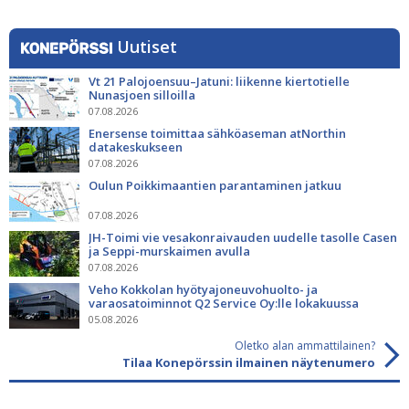
Uutiset
Vt 21 Palojoensuu–Jatuni: liikenne kiertotielle
Nunasjoen silloilla
07.08.2026
Enersense toimittaa sähköaseman atNorthin
datakeskukseen
07.08.2026
Oulun Poikkimaantien parantaminen jatkuu
07.08.2026
JH-Toimi vie vesakonraivauden uudelle tasolle Casen
ja Seppi-murskaimen avulla
07.08.2026
Veho Kokkolan hyötyajoneuvohuolto- ja
varaosatoiminnot Q2 Service Oy:lle lokakuussa
05.08.2026
Oletko alan ammattilainen?
Tilaa Konepörssin ilmainen näytenumero