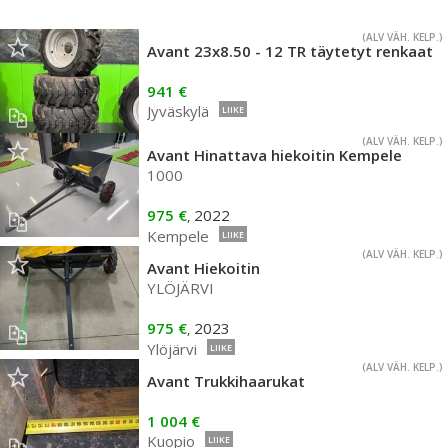
(ALV VÄH. KELP.)
Avant 23x8.50 - 12 TR täytetyt renkaat
941 €
Jyväskylä
LIIKE
(ALV VÄH. KELP.)
Avant Hinattava hiekoitin Kempele
1000
975 €
2022
,
Kempele
LIIKE
(ALV VÄH. KELP.)
Avant Hiekoitin
YLÖJÄRVI
975 €
2023
,
Ylöjärvi
LIIKE
(ALV VÄH. KELP.)
Avant Trukkihaarukat
1 004 €
Kuopio
LIIKE