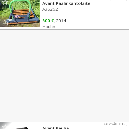
Avant Paalinkantolaite
A36262
500 €
2014
,
Hauho
(ALV VÄH. KELP.)
Avant Kauha