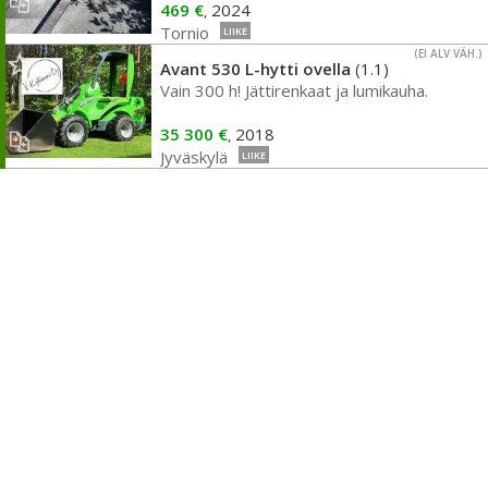
469 €
2024
,
Tornio
LIIKE
(EI ALV VÄH.)
Avant 530 L-hytti ovella
(1.1)
Vain 300 h! Jättirenkaat ja lumikauha.
35 300 €
2018
,
Jyväskylä
LIIKE