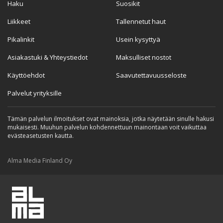
Haku
Suosikit
Liikkeet
Tallennetut haut
Pikalinkit
Usein kysyttyä
Asiakastuki & Yhteystiedot
Maksulliset nostot
Käyttöehdot
Saavutettavuusseloste
Palvelut yrityksille
Tämän palvelun ilmoitukset ovat mainoksia, jotka näytetään sinulle hakusi
mukaisesti. Muuhun palvelun kohdennettuun mainontaan voit vaikuttaa
evästeasetusten kautta.
Alma Media Finland Oy