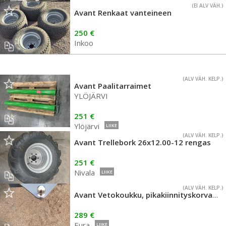
(EI ALV VÄH.)
Avant Renkaat vanteineen
250 €
Inkoo
(ALV VÄH. KELP.)
Avant Paalitarraimet
YLÖJÄRVI
251 €
Ylöjärvi
LIIKE
(ALV VÄH. KELP.)
Avant Trellebork 26x12.00-12 rengas
251 €
Nivala
LIIKE
(ALV VÄH. KELP.)
Avant Vetokoukku, pikakiinnityskorvakkeita ja adapterilevyjä
289 €
Eura
LIIKE