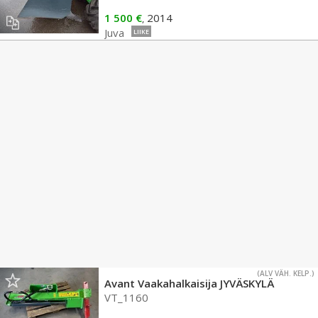
1 500 €
2014
,
Juva
LIIKE
(ALV VÄH. KELP.)
Avant Vaakahalkaisija JYVÄSKYLÄ
VT_1160