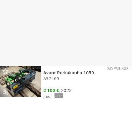
(ALV VÄH. KELP.)
Avant Purkukauha 1050
A37465
2 100 €
2022
,
Juva
LIIKE