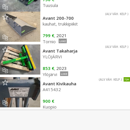
Tuusula
(ALV VÄH. KELP.)
Avant 200-700
kauhat, trukkipiikit
799 €
2021
,
Tornio
LIIKE
(ALV VÄH. KELP.)
Avant Takaharja
YLÖJÄRVI
853 €
2023
,
Ylöjärvi
LIIKE
(ALV VÄH. KELP.)
72H
Avant Kivikauha
A415432
900 €
Kuopio