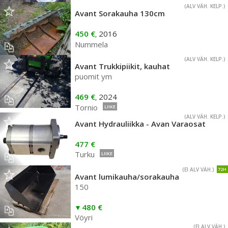
(ALV VÄH. KELP.)
Avant Sorakauha 130cm
450 €
2016
,
Nummela
(ALV VÄH. KELP.)
Avant Trukkipiikit, kauhat
puomit ym
469 €
2024
,
Tornio
LIIKE
(ALV VÄH. KELP.)
Avant Hydrauliikka - Avan Varaosat
477 €
Turku
LIIKE
(EI ALV VÄH.)
72H
Avant lumikauha/sorakauha
150
480 €
Vöyri
(EI ALV VÄH.)