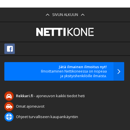
SIVUN ALKUUN
Jätä ilmainen ilmoitus nyt!
Ilmoittaminen Nettikoneessa on nopeaa
ja yksityishenkilöille ilmaista.
Rekkari.fi
- ajoneuvon kaikki tiedot heti
Omat ajoneuvot
Ohjeet turvalliseen kaupankäyntiin