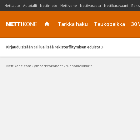
Nettiauto
Autotalli
Nettimoto
Nettivene
Nettivaraosa
Nettikaravaani
Rekk
Tarkka haku
Taukopaikka
30 
Kirjaudu sisään
tai
lue lisää rekisteröitymisen eduista
Nettikone.com
›
ympäristökoneet
›
ruohonleikkurit