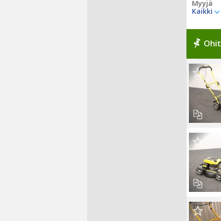
Myyjä
Kaikki
Ohit