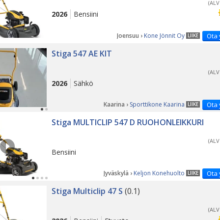
(ALV
2026
Bensiini
Joensuu ›
Kone Jönnit Oy
Ota 
LIIKE
Stiga 547 AE KIT
(ALV
2026
Sähkö
Kaarina ›
Sporttikone Kaarina
Ota 
LIIKE
PÄ
Stiga MULTICLIP 547 D RUOHONLEIKKURI
(ALV
Bensiini
Jyväskylä ›
Keljon Konehuolto
Ota 
LIIKE
Stiga Multiclip 47 S
(0.1)
(ALV