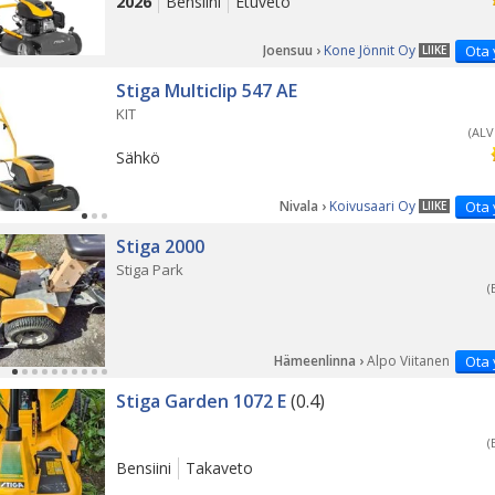
2026
Bensiini
Etuveto
Joensuu ›
Kone Jönnit Oy
Ota 
LIIKE
Stiga Multiclip 547 AE
KIT
(ALV
Sähkö
Nivala ›
Koivusaari Oy
Ota 
LIIKE
Stiga 2000
Stiga Park
(
Hämeenlinna ›
Alpo Viitanen
Ota 
Stiga Garden 1072 E
(0.4)
(
Bensiini
Takaveto