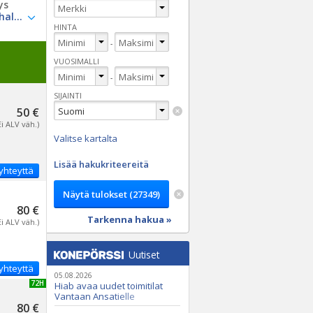
ys
HINTA
-
VUOSIMALLI
-
SIJAINTI
50 €
Ei ALV väh.)
Valitse kartalta
Lisää hakukriteereitä
yhteyttä
80 €
Tarkenna hakua »
Ei ALV väh.)
Uutiset
yhteyttä
05.08.2026
UUSI 72H
Hiab avaa uudet toimitilat
Vantaan Ansatielle
80 €