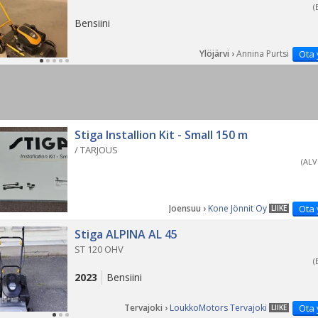
(
Bensiini
Ylöjärvi ›
Annina Purtsi
Ota 
Stiga Installion Kit - Small 150 m
/ TARJOUS
(ALV
Joensuu ›
Kone Jönnit Oy
Ota 
LIIKE
Stiga ALPINA AL 45
ST 120 OHV
(
2023
Bensiini
Tervajoki ›
LoukkoMotors Tervajoki
Ota 
LIIKE