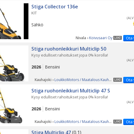
Stiga Collector 136e
KIT
(ALV
Sähkö
Nivala ›
Koivusaari Oy
Ota 
LIIKE
Stiga ruohonleikkuri Multiclip 50
Kysy edulliset rahoitukset jopa 0% korolla!
(ALV
2026
Bensiini
Kauhajoki ›
LoukkoMotors / Maatalous Kauhajoki
Ota 
LIIKE
Stiga ruohonleikkuri Multiclip 47 S
Kysy edulliset rahoitukset jopa 0% korolla!
(ALV
2026
Bensiini
Kauhajoki ›
LoukkoMotors / Maatalous Kauhajoki
Ota 
LIIKE
Stiga Multiclip 47
(0.1)