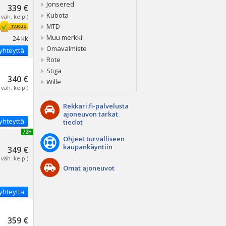
Jonsered
339 €
Kubota
 väh. kelp.)
MTD
Muu merkki
24 kk
Omavalmiste
yhteyttä
Rote
Stiga
340 €
Wille
 väh. kelp.)
Rekkari.fi-palvelusta
ajoneuvon tarkat
yhteyttä
tiedot
UUSI 72H
Ohjeet turvalliseen
kaupankäyntiin
349 €
 väh. kelp.)
Omat ajoneuvot
yhteyttä
359 €