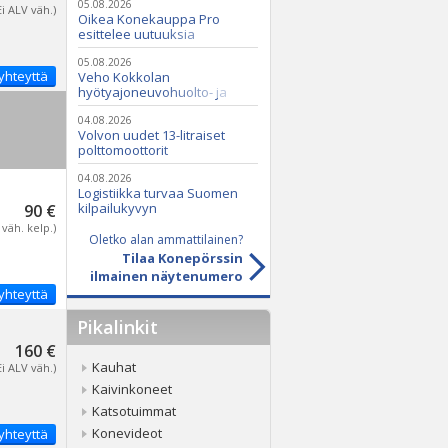
05.08.2026
Ei ALV väh.)
Oikea Konekauppa Pro
esittelee uutuuksia
ammattikäyttöön
05.08.2026
yhteyttä
Veho Kokkolan
hyötyajoneuvohuolto- ja
varaosatoiminnot Q2 Service
Oy:lle lokakuussa
04.08.2026
Volvon uudet 13-litraiset
polttomoottorit
04.08.2026
Logistiikka turvaa Suomen
kilpailukyvyn
90 €
 väh. kelp.)
Oletko alan ammattilainen?
Tilaa Konepörssin
ilmainen näytenumero
yhteyttä
Pikalinkit
160 €
Kauhat
Ei ALV väh.)
Kaivinkoneet
Katsotuimmat
Konevideot
yhteyttä