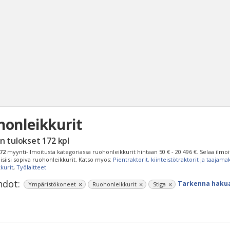
onleikkurit
Haku
n tulokset
172
kpl
Tyh
72
myynti-ilmoitusta kategoriassa ruohonleikkurit hintaan
50 € - 20 496 €
. Selaa ilmoi
isiisi sopiva ruohonleikkurit. Katso myös:
Pientraktorit, kiinteistötraktorit ja taajam
kurit
,
Työlaitteet
dot:
Tarkenna haku
Ympäristökoneet
Ruohonleikkurit
Stiga