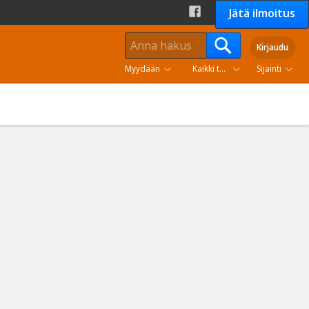
Jätä ilmoitus
Kirjaudu
Myydään
Kaikki tuoteryhmät
Sijainti