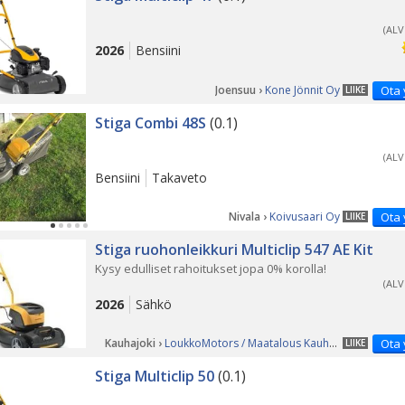
(ALV
2026
Bensiini
Joensuu ›
Kone Jönnit Oy
Ota 
LIIKE
Stiga Combi 48S
(0.1)
(ALV
Bensiini
Takaveto
Nivala ›
Koivusaari Oy
Ota 
LIIKE
Stiga ruohonleikkuri Multiclip 547 AE Kit
Kysy edulliset rahoitukset jopa 0% korolla!
(ALV
2026
Sähkö
Kauhajoki ›
LoukkoMotors / Maatalous Kauhajoki
Ota 
LIIKE
Stiga Multiclip 50
(0.1)