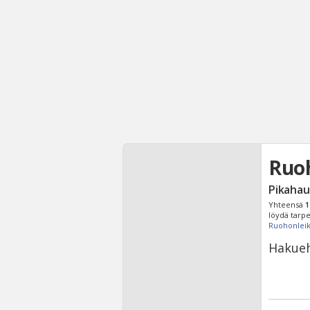
Ruoh
Pikahau
Yhteensä
1
löydä tarpe
Ruohonleik
Hakueh