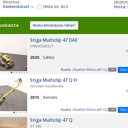
Ilmoitus
Järjest
Kaikenikäiset
Hinta sis. ALV
uskaista
Nosta ilmoituksesi tähän?
Stiga Multiclip 47 DAE
VARAOSIKSI !!
(
2020
Sähkö
Raahe ›
Raahen Motocafé Oy
Ota 
LIIKE
Stiga Multiclip 47 Q H
Hondan moottorilla
(
2015
Bensiini
Raahe ›
Raahen Motocafé Oy
Ota 
LIIKE
Stiga Multiclip 47 Q
ST 140