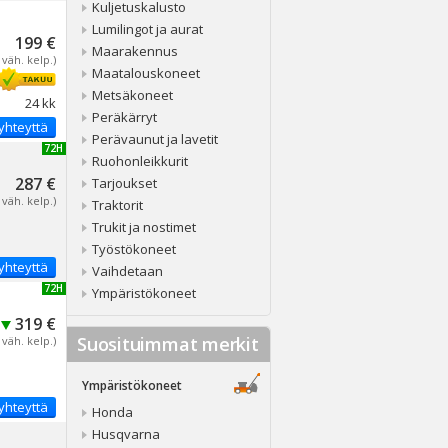
Kuljetuskalusto
Lumilingot ja aurat
199 €
Maarakennus
 väh. kelp.)
Maatalouskoneet
Metsäkoneet
24 kk
Peräkärryt
yhteyttä
Perävaunut ja lavetit
UUSI 72H
Ruohonleikkurit
287 €
Tarjoukset
 väh. kelp.)
Traktorit
Trukit ja nostimet
Työstökoneet
yhteyttä
Vaihdetaan
UUSI 72H
Ympäristökoneet
319 €
Suosituimmat merkit
 väh. kelp.)
Ympäristökoneet
yhteyttä
Honda
Husqvarna