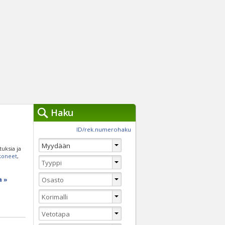
Haku
työkalut »
ID/rek.numerohaku
Käytät tällä hetkellä
jennä haut
tuksia ja
Tarkkaa hakua
akoneet
,
Vaihda Pikahakuun
a »