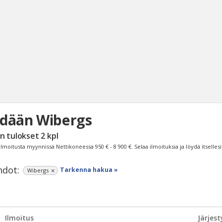
dään Wibergs
Haku
n tulokset
2
kpl
Tyh
ilmoitusta myynnissä Nettikoneessa
950 € - 8 900 €
. Selaa ilmoituksia ja löydä itselles
dot:
Tarkenna hakua »
Wibergs
Ilmoitus
Järjest