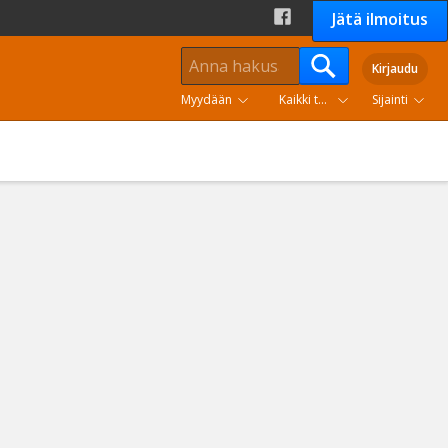
Jätä ilmoitus
Kirjaudu
Myydään
Kaikki tuoteryhmät
Sijainti