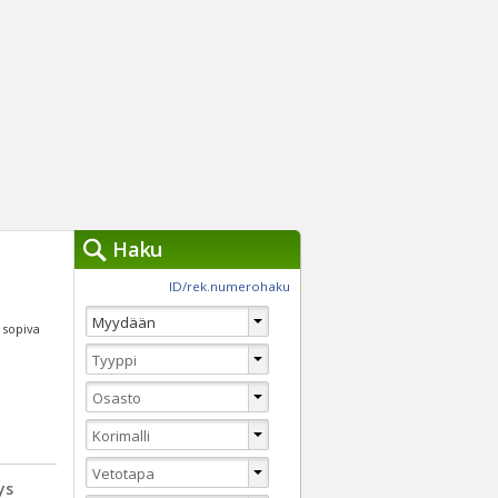
Haku
työkalut »
ID/rek.numerohaku
Käytät tällä hetkellä
jennä haut
i sopiva
Tarkkaa hakua
Vaihda Pikahakuun
ys