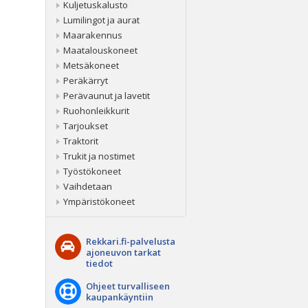
Kuljetuskalusto
Lumilingot ja aurat
Maarakennus
Maatalouskoneet
Metsäkoneet
Peräkärryt
Perävaunut ja lavetit
Ruohonleikkurit
Tarjoukset
Traktorit
Trukit ja nostimet
Työstökoneet
Vaihdetaan
Ympäristökoneet
Rekkari.fi-palvelusta
ajoneuvon tarkat
tiedot
Ohjeet turvalliseen
kaupankäyntiin