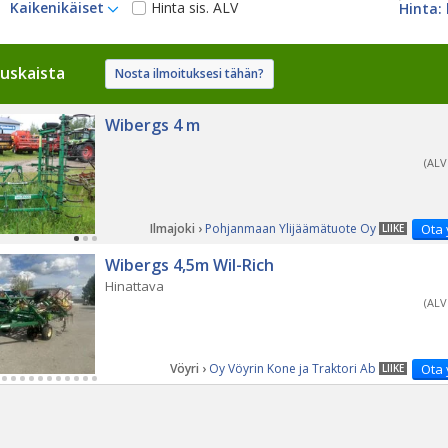
Kaikenikäiset
Hinta sis. ALV
uskaista
Nosta ilmoituksesi tähän?
Wibergs 4 m
(ALV
Ilmajoki ›
Pohjanmaan Ylijäämätuote Oy
Ota 
LIIKE
Wibergs 4,5m Wil-Rich
Hinattava
(ALV
Vöyri ›
Oy Vöyrin Kone ja Traktori Ab
Ota 
LIIKE