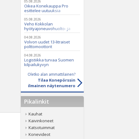
05.08.2026
Oikea Konekauppa Pro
esittelee uutuuksia
ammattikäyttöön
05.08.2026
Veho Kokkolan
hyötyajoneuvohuolto- ja
varaosatoiminnot Q2 Service
Oy:lle lokakuussa
04.08.2026
Volvon uudet 13-litraiset
polttomoottorit
04.08.2026
Logistiikka turvaa Suomen
kilpailukyvyn
Oletko alan ammattilainen?
Tilaa Konepörssin
ilmainen näytenumero
Pikalinkit
Kauhat
Kaivinkoneet
Katsotuimmat
Konevideot