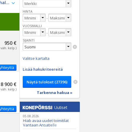
HINTA
-
VUOSIMALLI
-
SIJAINTI
950 €
 väh. kelp.)
Valitse kartalta
yhteyttä
Lisää hakukriteereitä
8 900 €
 väh. kelp.)
Tarkenna hakua »
Uutiset
yhteyttä
05.08.2026
Hiab avaa uudet toimitilat
Vantaan Ansatielle