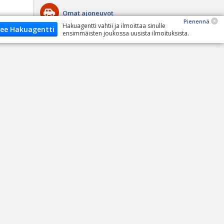
Omat ajoneuvot
Pienennä
Hakuagentti vahtii ja ilmoittaa sinulle
ee Hakuagentti
ensimmäisten joukossa uusista ilmoituksista.