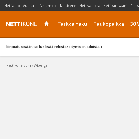
Nettiauto
Autotalli
Nettimoto
Nettivene
Nettivaraosa
Nettikaravaani
Rekk
Tarkka haku
Taukopaikka
30 
Kirjaudu sisään
tai
lue lisää rekisteröitymisen eduista
Nettikone.com
›
Wibergs