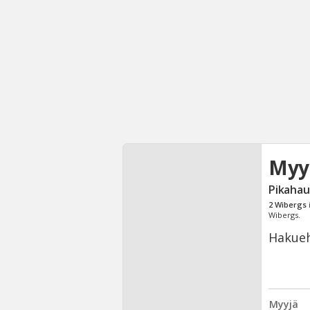
Myy
Pikahau
2
Wibergs
Wibergs.
Hakueh
Myyjä