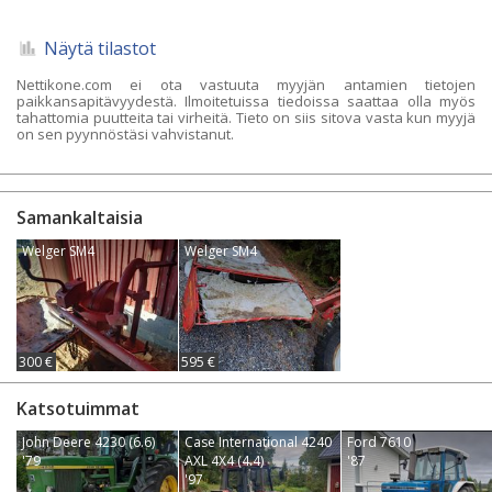
Näytä tilastot
Nettikone.com ei ota vastuuta myyjän antamien tietojen
paikkansapitävyydestä. Ilmoitetuissa tiedoissa saattaa olla myös
tahattomia puutteita tai virheitä. Tieto on siis sitova vasta kun myyjä
on sen pyynnöstäsi vahvistanut.
Samankaltaisia
Welger SM4
Welger SM4
300 €
595 €
Katsotuimmat
John Deere 4230 (6.6)
Case International 4240
Ford 7610
'79
AXL 4X4 (4.4)
'87
'97