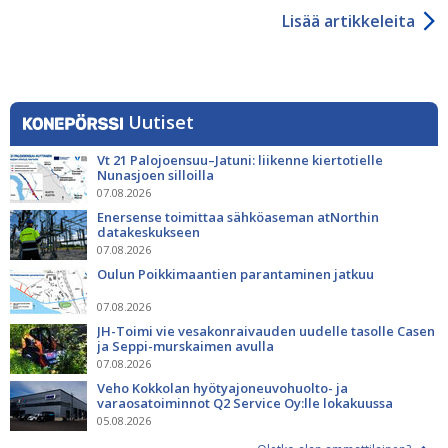
Lisää artikkeleita
Uutiset
Vt 21 Palojoensuu–Jatuni: liikenne kiertotielle
Nunasjoen silloilla
07.08.2026
Enersense toimittaa sähköaseman atNorthin
datakeskukseen
07.08.2026
Oulun Poikkimaantien parantaminen jatkuu
07.08.2026
JH-Toimi vie vesakonraivauden uudelle tasolle Casen
ja Seppi-murskaimen avulla
07.08.2026
Veho Kokkolan hyötyajoneuvohuolto- ja
varaosatoiminnot Q2 Service Oy:lle lokakuussa
05.08.2026