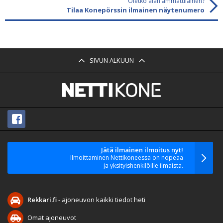
Oletko alan ammattilainen?
Tilaa Konepörssin ilmainen näytenumero
SIVUN ALKUUN
Jätä ilmainen ilmoitus nyt!
Ilmoittaminen Nettikoneessa on nopeaa
ja yksityishenkilöille ilmaista.
Rekkari.fi
- ajoneuvon kaikki tiedot heti
Omat ajoneuvot