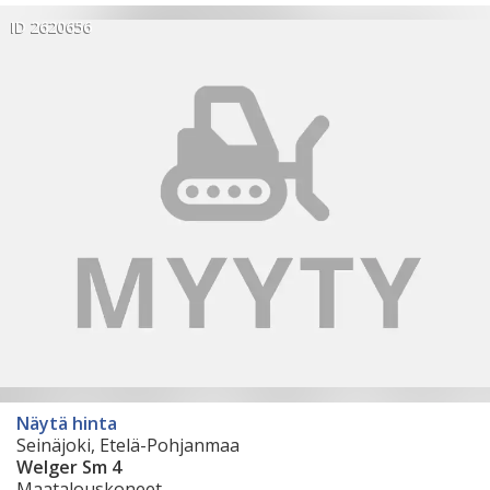
ID 2620656
Näytä hinta
Seinäjoki, Etelä-Pohjanmaa
Welger Sm 4
Maatalouskoneet