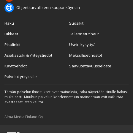
Ohjeet turvalliseen kaupankäyntiin
Haku
Suosikit
Liikkeet
Tallennetut haut
Pikalinkit
Usein kysyttyä
Asiakastuki & Yhteystiedot
Maksulliset nostot
Käyttöehdot
Saavutettavuusseloste
Palvelut yrityksille
Tämän palvelun ilmoitukset ovat mainoksia, jotka näytetään sinulle hakusi
mukaisesti. Muuhun palvelun kohdennettuun mainontaan voit vaikuttaa
evästeasetusten kautta.
Alma Media Finland Oy