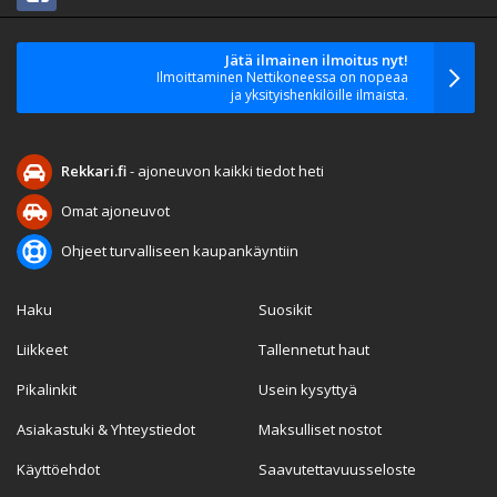
Jätä ilmainen ilmoitus nyt!
Ilmoittaminen Nettikoneessa on nopeaa
ja yksityishenkilöille ilmaista.
Rekkari.fi
- ajoneuvon kaikki tiedot heti
Omat ajoneuvot
Ohjeet turvalliseen kaupankäyntiin
Haku
Suosikit
Liikkeet
Tallennetut haut
Pikalinkit
Usein kysyttyä
Asiakastuki & Yhteystiedot
Maksulliset nostot
Käyttöehdot
Saavutettavuusseloste