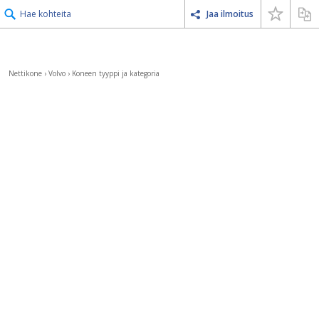
Hae kohteita
Jaa ilmoitus
Nettikone
›
Volvo
›
Koneen tyyppi ja kategoria