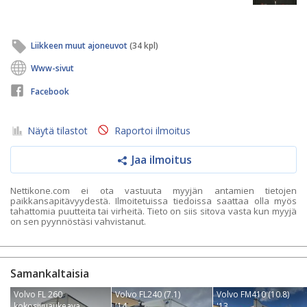
Liikkeen muut ajoneuvot
(34 kpl)
Www-sivut
Facebook
Näytä tilastot
Raportoi ilmoitus
Jaa ilmoitus
Nettikone.com ei ota vastuuta myyjän antamien tietojen
paikkansapitävyydestä. Ilmoitetuissa tiedoissa saattaa olla myös
tahattomia puutteita tai virheitä. Tieto on siis sitova vasta kun myyjä
on sen pyynnöstäsi vahvistanut.
Samankaltaisia
Volvo FL 260
Volvo FL240 (7.1)
Volvo FM410 (10.8)
kokosivuaukeava
'14
'13