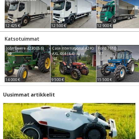
'13
12 425 €
12 500 €
12 900 €
Katsotuimmat
John Deere 4230 (6.6)
Case International 4240
Ford 7610
'79
AXL 4X4 (4.4)
'87
'97
14 000 €
9 500 €
15 500 €
Uusimmat artikkelit