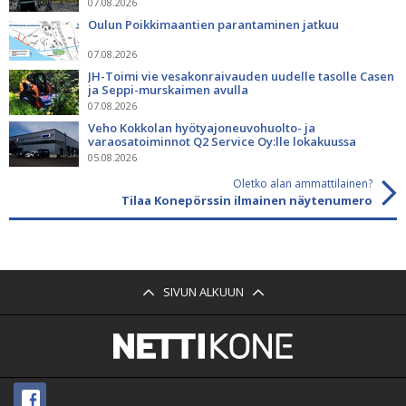
07.08.2026
Oulun Poikkimaantien parantaminen jatkuu
07.08.2026
JH-Toimi vie vesakonraivauden uudelle tasolle Casen
ja Seppi-murskaimen avulla
07.08.2026
Veho Kokkolan hyötyajoneuvohuolto- ja
varaosatoiminnot Q2 Service Oy:lle lokakuussa
05.08.2026
Oletko alan ammattilainen?
Tilaa Konepörssin ilmainen näytenumero
SIVUN ALKUUN