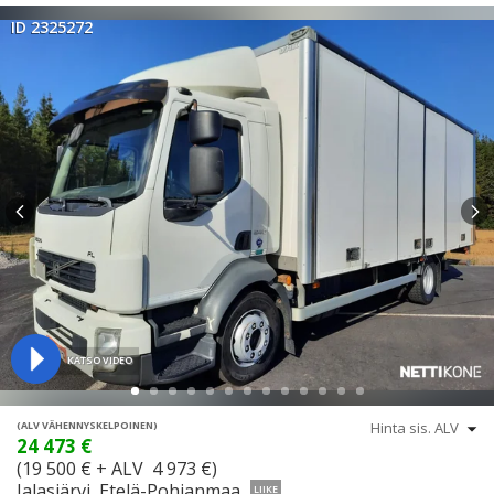
ID 2325272
KATSO VIDEO
(ALV VÄHENNYSKELPOINEN)
24 473 €
(19 500 € + ALV 4 973 €)
Jalasjärvi, Etelä-Pohjanmaa
LIIKE