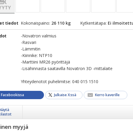
et tiedot
Kokonaispaino:
26 110 kg
Kytkentätapa:
Ei ilmoitett
edot
-Novatron valmius
-Rasvari
-Lämmitin
-Kiinnike: NTP10
-Marttiini MR26 pyörittäjä
-Lisähinnasta saatavilla Novatron 3D -mittalaite
Yhteydenotot puhelimitse: 040 015 1510
a Facebookissa
Julkaise X:ssä
Kerro kaverille
Näytä
tilastot
yinen myyjä