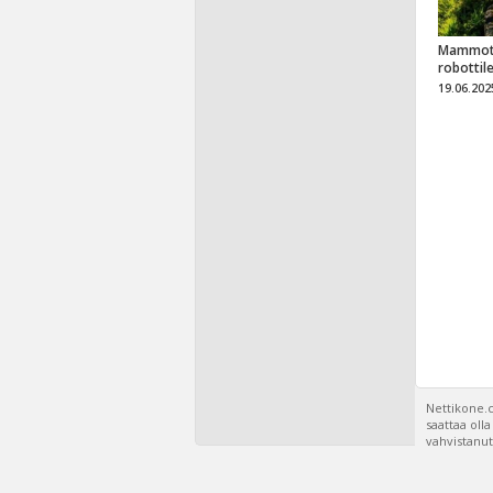
Mammot
robottil
19.06.202
Nettikone.c
saattaa oll
vahvistanut