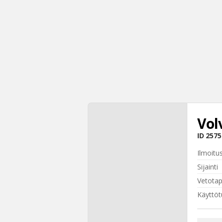
Vol
ID
2575
Ilmoitu
Sijainti
Vetota
Käyttöt