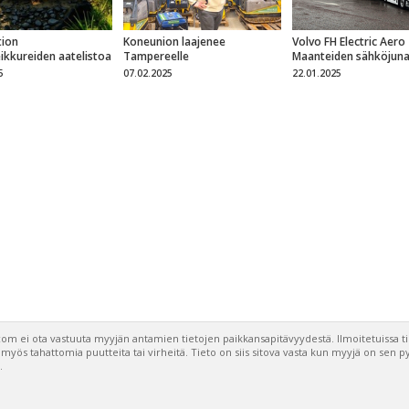
ion
Koneunion laajenee
Volvo FH Electric Aero
eikkureiden aatelistoa
Tampereelle
Maanteiden sähköjun
5
07.02.2025
22.01.2025
om ei ota vastuuta myyjän antamien tietojen paikkansapitävyydestä. Ilmoitetuissa t
a myös tahattomia puutteita tai virheitä. Tieto on siis sitova vasta kun myyjä on sen 
.