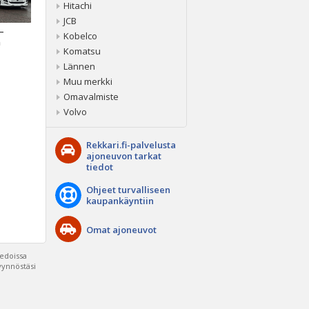
Hitachi
JCB
 –
Kobelco
a
Komatsu
Lännen
Muu merkki
Omavalmiste
Volvo
Rekkari.fi-palvelusta
ajoneuvon tarkat
tiedot
Ohjeet turvalliseen
kaupankäyntiin
Omat ajoneuvot
iedoissa
pyynnöstäsi