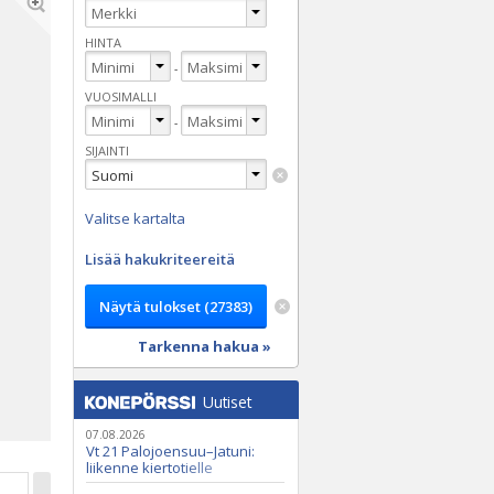
HINTA
-
VUOSIMALLI
-
SIJAINTI
Valitse kartalta
Lisää hakukriteereitä
Tarkenna hakua »
Uutiset
07.08.2026
Vt 21 Palojoensuu–Jatuni:
liikenne kiertotielle
Nunasjoen silloilla