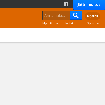
Jätä ilmoitus
Kirjaudu
Myydään
Kaikki tuoteryhmät
Sijainti