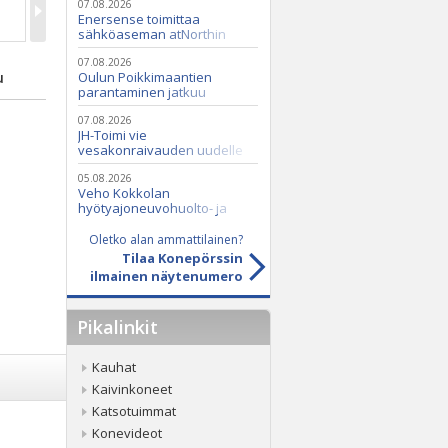
07.08.2026
Enersense toimittaa
sähköaseman atNorthin
datakeskukseen
07.08.2026
u
Oulun Poikkimaantien
parantaminen jatkuu
07.08.2026
JH-Toimi vie
vesakonraivauden uudelle
tasolle Casen ja Seppi-
murskaimen avulla
05.08.2026
Veho Kokkolan
hyötyajoneuvohuolto- ja
varaosatoiminnot Q2 Service
Oy:lle lokakuussa
Oletko alan ammattilainen?
Tilaa Konepörssin
ilmainen näytenumero
Pikalinkit
Kauhat
Kaivinkoneet
Katsotuimmat
Konevideot