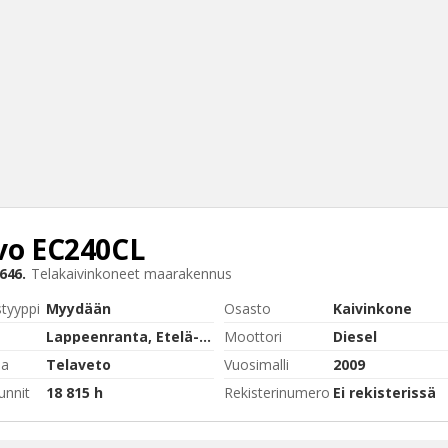
vo
EC240CL
Haku
646.
Telakaivinkoneet maarakennus
Tyh
styyppi
Myydään
Osasto
Kaivinkone
Lappeenranta, Etelä-Karjala
Moottori
Diesel
pa
Telaveto
Vuosimalli
2009
unnit
18 815 h
Rekisterinumero
Ei rekisterissä