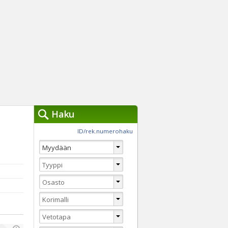
Haku
työkalut »
ID/rek.numerohaku
Käytät tällä hetkellä
jennä haut
Tarkkaa hakua
Vaihda Pikahakuun