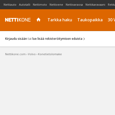
Nettiauto
Autotalli
Nettimoto
Nettivene
Nettivaraosa
Nettikaravaani
Rekk
Tarkka haku
Taukopaikka
30 
Kirjaudu sisään
tai
lue lisää rekisteröitymisen eduista
Nettikone.com
›
Volvo
›
Konetietolomake