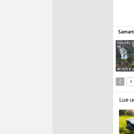
Samanl
Volvo EC 
'08
40 035 €
(
1
Lue u