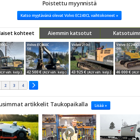
Poistettu myynnistä
Katso myytävänä olevat Volvo EC240CL vaihtokoneet »
aiset kohteet
Aiemmin katsotut
Katsotuim
290CL
Volvo EC460C
Volvo 210cl
Volvo EC240C
'08
'10
'09
42 500 €
43 925 €
46 000 €
ALV väh. kelp.)
(ALV väh. kelp.)
(ALV väh. kelp.)
(ALV 
2
3
4
usimmat artikkelit Taukopaikalla
Lisää »