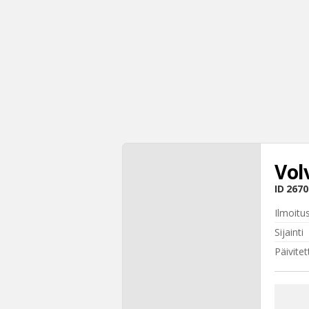
Vol
ID
2670
Ilmoitu
Sijainti
Päivitet