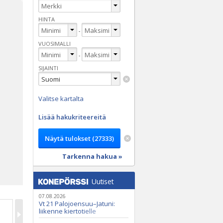
HINTA
-
VUOSIMALLI
-
SIJAINTI
Valitse kartalta
Lisää hakukriteereitä
Tarkenna hakua »
Uutiset
07.08.2026
Vt 21 Palojoensuu–Jatuni:
liikenne kiertotielle
Nunasjoen silloilla