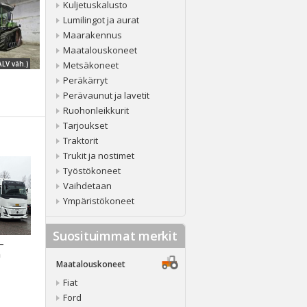
Kuljetuskalusto
Lumilingot ja aurat
Maarakennus
Maatalouskoneet
ALV väh.)
Metsäkoneet
Peräkärryt
Perävaunut ja lavetit
Ruohonleikkurit
Tarjoukset
Traktorit
Trukit ja nostimet
Työstökoneet
Vaihdetaan
Ympäristökoneet
Suosituimmat merkit
 –
a
Maatalouskoneet
Fiat
Ford