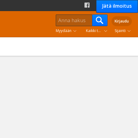
Jätä ilmoitus
Kirjaudu
Myydään
Kaikki tuoteryhmät
Sijainti