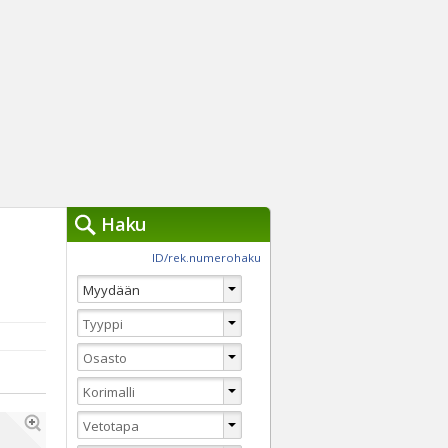
Haku
työkalut »
ID/rek.numerohaku
Käytät tällä hetkellä
jennä haut
Tarkkaa hakua
Vaihda Pikahakuun