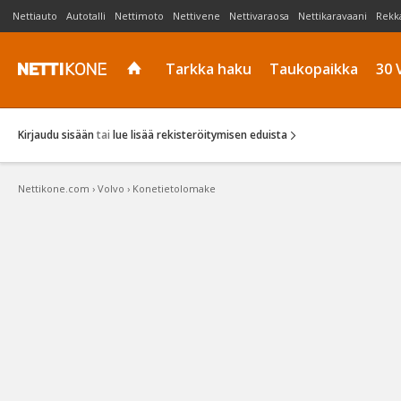
Nettiauto
Autotalli
Nettimoto
Nettivene
Nettivaraosa
Nettikaravaani
Rekk
Tarkka haku
Taukopaikka
30 
Kirjaudu sisään
tai
lue lisää rekisteröitymisen eduista
Nettikone.com
›
Volvo
›
Konetietolomake