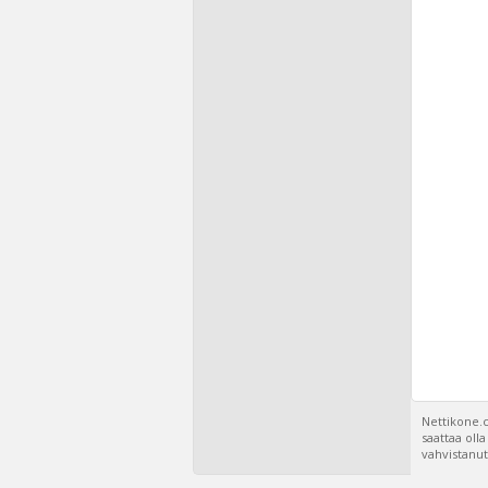
Nettikone.c
saattaa oll
vahvistanut