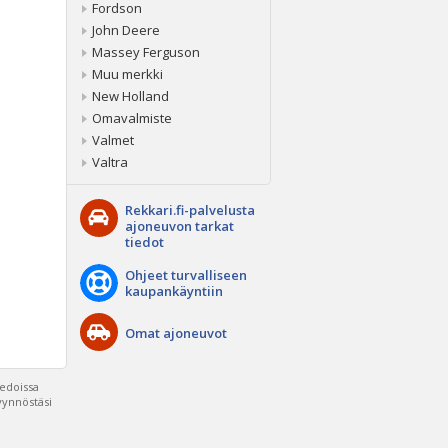
Fordson
John Deere
Massey Ferguson
Muu merkki
New Holland
Omavalmiste
Valmet
Valtra
Rekkari.fi-palvelusta
ajoneuvon tarkat
tiedot
Ohjeet turvalliseen
kaupankäyntiin
Omat ajoneuvot
iedoissa
pyynnöstäsi