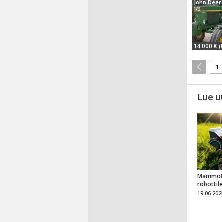
John Deer
'79
14 000 €
(
1
Lue u
Mammot
robottil
19.06.202