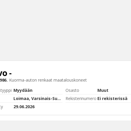
vo
-
Haku
986.
Kuorma-auton renkaat maatalouskoneet
Tyh
styyppi
Myydään
Osasto
Muut
Loimaa, Varsinais-Suomi
Rekisterinumero
Ei rekisterissä
ty
29.06.2026