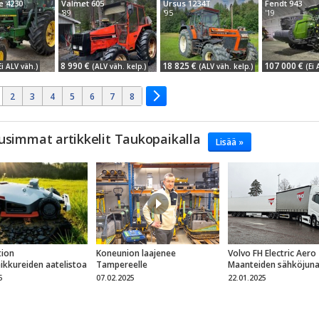
e 4230
Valmet 605
Ursus 1234T
Fendt 943
'89
'95
'19
8 990 €
18 825 €
107 000 €
Ei ALV väh.)
(ALV väh. kelp.)
(ALV väh. kelp.)
(Ei 
2
3
4
5
6
7
8
usimmat artikkelit Taukopaikalla
Lisää »
ion
Koneunion laajenee
Volvo FH Electric Aero
eikkureiden aatelistoa
Tampereelle
Maanteiden sähköjun
5
07.02.2025
22.01.2025