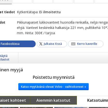
et tiedot
Kytkentätapa:
Ei ilmoitettu
edot
Pikkunapaiset lukkovanteet huonoilla renkailla, neljä renga
ehjiä. Vanteet keskireikä halkaisija 221 mm, pulttikehä 10
mm. Hinta: 300€ / tarjoa
a Facebookissa
Julkaise X:ssä
Kerro kaverille
Näytä
tilastot
yinen myyjä
Poistettu myynnistä
Katso myytävänä olevat Volvo - vaihtokoneet »
aiset kohteet
Aiemmin katsotut
Katsotuim