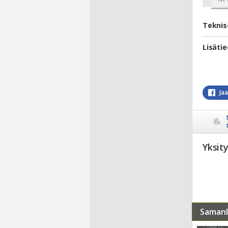
Teknis
Lisäti
Ja
Yksit
Samanl