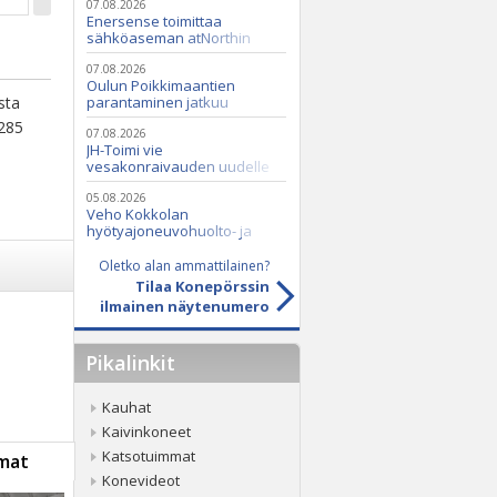
07.08.2026
Enersense toimittaa
sähköaseman atNorthin
datakeskukseen
07.08.2026
Oulun Poikkimaantien
sta
parantaminen jatkuu
*285
07.08.2026
JH-Toimi vie
vesakonraivauden uudelle
tasolle Casen ja Seppi-
murskaimen avulla
05.08.2026
Veho Kokkolan
hyötyajoneuvohuolto- ja
varaosatoiminnot Q2 Service
Oy:lle lokakuussa
Oletko alan ammattilainen?
Tilaa Konepörssin
ilmainen näytenumero
Pikalinkit
Kauhat
Kaivinkoneet
Katsotuimmat
mat
Konevideot