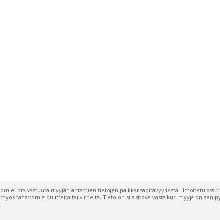
om ei ota vastuuta myyjän antamien tietojen paikkansapitävyydestä. Ilmoitetuissa t
a myös tahattomia puutteita tai virheitä. Tieto on siis sitova vasta kun myyjä on sen 
.