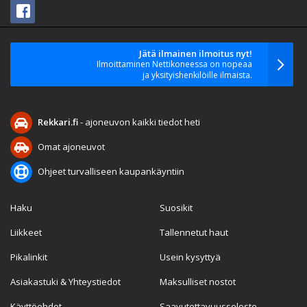
Jätä ilmainen ilmoitus nyt!
Ilmoittaminen Nettikoneessa on nopeaa
ja yksityishenkilöille ilmaista.
Rekkari.fi
- ajoneuvon kaikki tiedot heti
Omat ajoneuvot
Ohjeet turvalliseen kaupankäyntiin
Haku
Suosikit
Liikkeet
Tallennetut haut
Pikalinkit
Usein kysyttyä
Asiakastuki & Yhteystiedot
Maksulliset nostot
Käyttöehdot
Saavutettavuusseloste