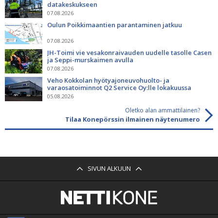
datakeskukseen
07.08.2026
Oulun Poikkimaantien parantaminen jatkuu
07.08.2026
JH-Toimi vie vesakonraivauden uudelle tasolle Casen
ja Seppi-murskaimen avulla
07.08.2026
Veho Kokkolan hyötyajoneuvohuolto- ja
varaosatoiminnot Q2 Service Oy:lle lokakuussa
05.08.2026
Oletko alan ammattilainen?
Tilaa Konepörssin ilmainen näytenumero
SIVUN ALKUUN