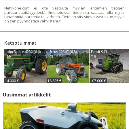
Nettikone.com ei ota vastuuta myyjän antamien tietojen
paikkansapitävyydestä. Ilmoitetuissa tiedoissa saattaa olla myös
tahattomia puutteita tai virheitä. Tieto on siis sitova vasta kun myyjä
on sen pyynnöstäsi vahvistanut.
Katsotuimmat
John Deere 4230 (6.6)
Ursus 1234T (6.8)
Fendt 943
'79
'95
'19
14 000 €
18 825 €
107 000 €
Uusimmat artikkelit