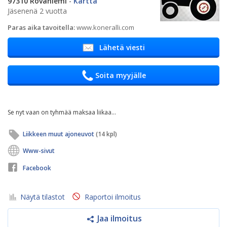
97310 Rovaniemi
-
Kartta
Jäsenenä 2 vuotta
Paras aika tavoitella:
www.koneralli.com
Lähetä viesti
Soita myyjälle
Se nyt vaan on tyhmää maksaa liikaa...
Liikkeen muut ajoneuvot
(14 kpl)
Www-sivut
Facebook
Näytä tilastot
Raportoi ilmoitus
Jaa ilmoitus