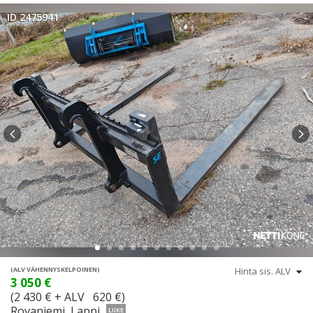
ID 2475941
(ALV VÄHENNYSKELPOINEN)
3 050 €
(2 430 € + ALV 620 €)
Rovaniemi, Lappi
LIIKE