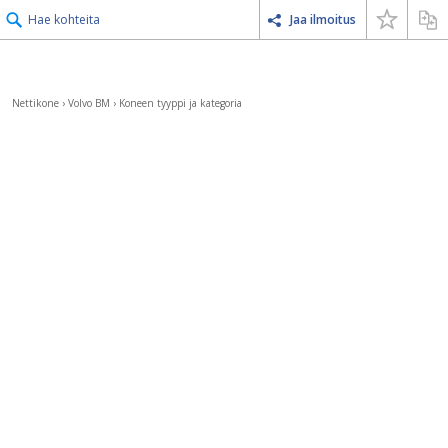
Hae kohteita
Jaa ilmoitus
Nettikone
›
Volvo BM
›
Koneen tyyppi ja kategoria