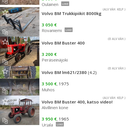
Oulainen
LIIKE
(ALV VÄH. KELP.)
Volvo BM Trukkipiikit 8000kg
3 050 €
Rovaniemi
LIIKE
(EI ALV VÄH.)
Volvo BM Buster 400
3 200 €
Peräseinäjoki
(EI ALV VÄH.)
Volvo BM lm621/2380
(4.2)
3 500 €
1975
,
Muhos
(ALV VÄH. KELP.)
Volvo BM Buster 400, katso video!
Alvillinen kone
3 950 €
1965
,
Urjala
LIIKE