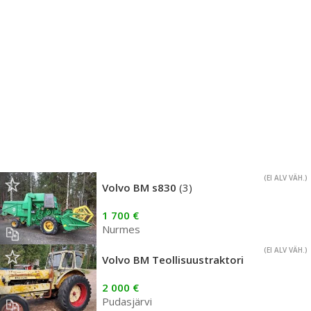
(EI ALV VÄH.)
Volvo BM s830
(3)
1 700 €
Nurmes
(EI ALV VÄH.)
Volvo BM Teollisuustraktori
2 000 €
Pudasjärvi