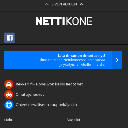
SIVUN ALKUUN
Jätä ilmainen ilmoitus nyt!
Ilmoittaminen Nettikoneessa on nopeaa
ja yksityishenkilöille ilmaista.
Rekkari.fi
- ajoneuvon kaikki tiedot heti
Omat ajoneuvot
Ohjeet turvalliseen kaupankäyntiin
Haku
Suosikit