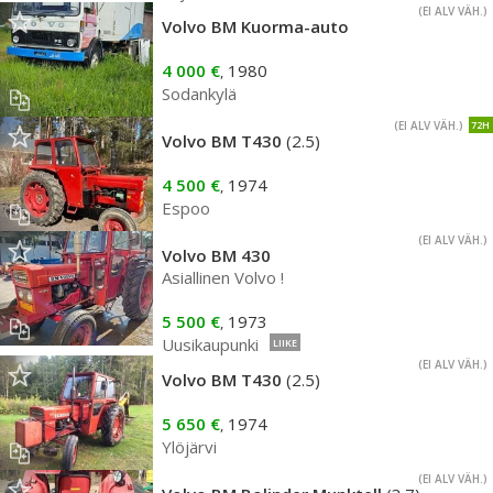
(EI ALV VÄH.)
Volvo BM Kuorma-auto
4 000 €
1980
,
Sodankylä
(EI ALV VÄH.)
72H
Volvo BM T430
(2.5)
4 500 €
1974
,
Espoo
(EI ALV VÄH.)
Volvo BM 430
Asiallinen Volvo !
5 500 €
1973
,
Uusikaupunki
LIIKE
(EI ALV VÄH.)
Volvo BM T430
(2.5)
5 650 €
1974
,
Ylöjärvi
(EI ALV VÄH.)