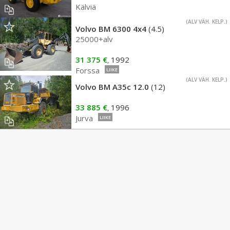
Kälviä
(ALV VÄH. KELP.)
Volvo BM 6300 4x4
(4.5)
25000+alv
31 375 €
1992
,
Forssa
LIIKE
(ALV VÄH. KELP.)
Volvo BM A35c 12.0
(12)
33 885 €
1996
,
Jurva
LIIKE