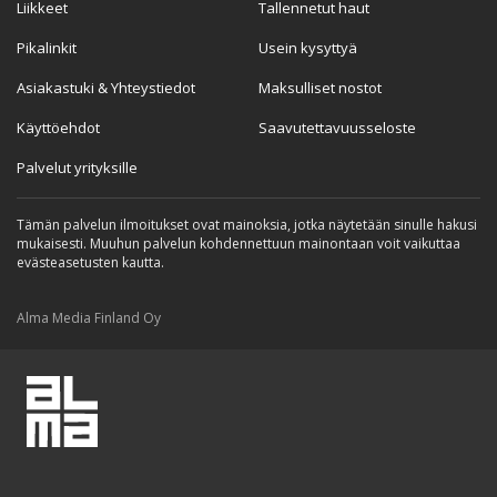
Liikkeet
Tallennetut haut
Pikalinkit
Usein kysyttyä
Asiakastuki & Yhteystiedot
Maksulliset nostot
Käyttöehdot
Saavutettavuusseloste
Palvelut yrityksille
Tämän palvelun ilmoitukset ovat mainoksia, jotka näytetään sinulle hakusi
mukaisesti. Muuhun palvelun kohdennettuun mainontaan voit vaikuttaa
evästeasetusten kautta.
Alma Media Finland Oy