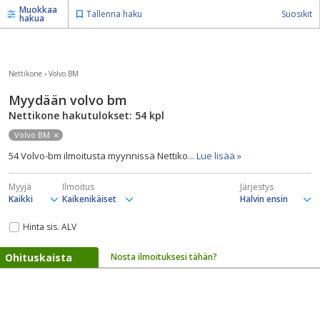
Muokkaa
Tallenna haku
Suosikit
hakua
Nettikone
›
Volvo BM
Myydään volvo bm
Nettikone hakutulokset: 54
kpl
Volvo BM
54 Volvo-bm ilmoitusta myynnissä Nettiko
... Lue lisää »
Myyjä
Ilmoitus
Järjestys
Hinta sis. ALV
Ohituskaista
Nosta ilmoituksesi tähän?