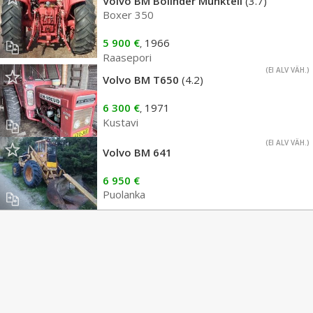
Volvo BM Bolinder Munktell
(3.7)
Boxer 350
5 900 €
1966
,
Raasepori
(EI ALV VÄH.)
Volvo BM T650
(4.2)
6 300 €
1971
,
Kustavi
(EI ALV VÄH.)
Volvo BM 641
6 950 €
Puolanka