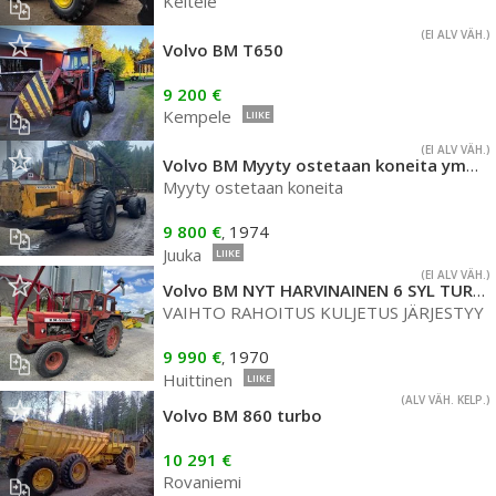
Keitele
(EI ALV VÄH.)
Volvo BM T650
9 200 €
Kempele
LIIKE
(EI ALV VÄH.)
Volvo BM Myyty ostetaan koneita yms
(5
Myyty ostetaan koneita
9 800 €
1974
,
Juuka
LIIKE
(EI ALV VÄH.)
Volvo BM NYT HARVINAINEN 6 SYL TURBO ALKUPERÄINEN
VAIHTO RAHOITUS KULJETUS JÄRJESTYY
9 990 €
1970
,
Huittinen
LIIKE
(ALV VÄH. KELP.)
Volvo BM 860 turbo
10 291 €
Rovaniemi