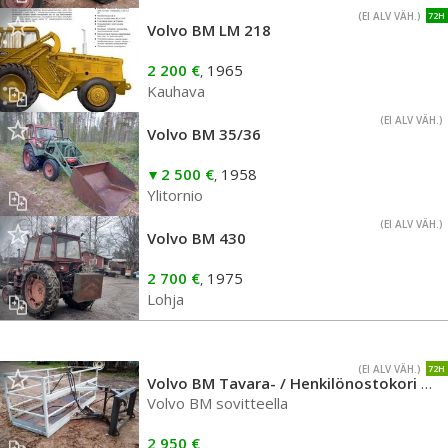
(EI ALV VÄH.)
72H
Volvo BM LM 218
2 200 €
1965
,
Kauhava
(EI ALV VÄH.)
Volvo BM 35/36
2 500 €
1958
,
Ylitornio
(EI ALV VÄH.)
Volvo BM 430
2 700 €
1975
,
Lohja
(EI ALV VÄH.)
72H
Volvo BM Tavara- / Henkilönostokori hydr.taittuva / kääntyvä
Volvo BM sovitteella
2 950 €