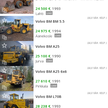
24 500 €
1993
,
Lahti
LIIKE
(ALV VÄH. KELP.)
Volvo BM BM 5.5
24 975 €
1994
,
Äänekoski
LIIKE
(ALV VÄH. KELP.)
Volvo BM A25
25 100 €
1990
,
Jurva
LIIKE
(ALV VÄH. KELP.)
Volvo BM A25 6x6
27 610 €
1991
,
Pirkkala
LIIKE
(ALV VÄH. KELP.)
Volvo BM L70B
28 238 €
1993
,