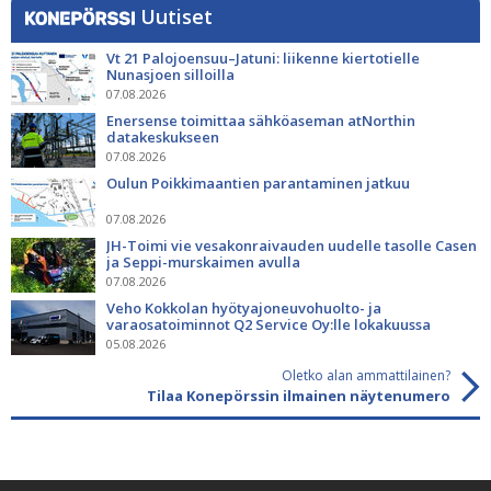
Uutiset
Vt 21 Palojoensuu–Jatuni: liikenne kiertotielle
Nunasjoen silloilla
07.08.2026
Enersense toimittaa sähköaseman atNorthin
datakeskukseen
07.08.2026
Oulun Poikkimaantien parantaminen jatkuu
07.08.2026
JH-Toimi vie vesakonraivauden uudelle tasolle Casen
ja Seppi-murskaimen avulla
07.08.2026
Veho Kokkolan hyötyajoneuvohuolto- ja
varaosatoiminnot Q2 Service Oy:lle lokakuussa
05.08.2026
Oletko alan ammattilainen?
Tilaa Konepörssin ilmainen näytenumero