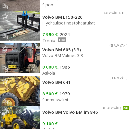
Sipoo
(ALV VÄH. KELP.)
Volvo BM L150-220
Hydrauliset nostohaarukat
7 990 €
2024
,
Tornio
LIIKE
(EI ALV VÄH.)
Volvo BM 605
(3.3)
Volvo BM Valmet 3.3
8 000 €
1985
,
Askola
(EI ALV VÄH.)
Volvo BM 641
8 500 €
1979
,
Suomussalmi
(EI ALV VÄH.)
24H
Volvo BM Volvo BM lm 846
9 100 €