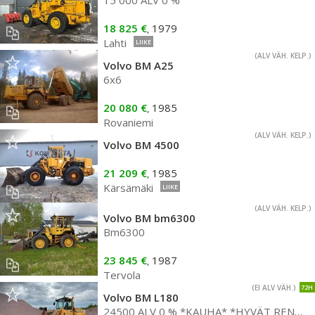
15 000 ALV 0 %
18 825 €
1979
,
Lahti
LIIKE
(ALV VÄH. KELP.)
Volvo BM A25
6x6
20 080 €
1985
,
Rovaniemi
(ALV VÄH. KELP.)
Volvo BM 4500
21 209 €
1985
,
Kärsämäki
LIIKE
(ALV VÄH. KELP.)
Volvo BM bm6300
Bm6300
23 845 €
1987
,
Tervola
(EI ALV VÄH.)
72H
Volvo BM L180
24500 ALV 0 % *KAUHA* *HYVÄT RENKAAT* *RASVARI*