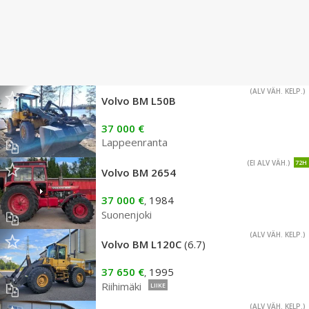
(ALV VÄH. KELP.)
Volvo BM L50B
37 000 €
Lappeenranta
(EI ALV VÄH.)
72H
Volvo BM 2654
37 000 €
1984
,
Suonenjoki
(ALV VÄH. KELP.)
Volvo BM L120C
(6.7)
37 650 €
1995
,
Riihimäki
LIIKE
(ALV VÄH. KELP.)