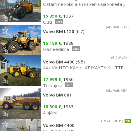
Ostamme koko ajan kaikenlaisia koneita ja lisävarusteita!
15 950 €
1987
,
Oulu
LIIKE
(ALV VÄH. KELP.)
Volvo BM L120
(6.7)
16 189 €
1988
,
Hämeenlinna
LIIKE
(EI ALV VÄH.)
Volvo BM 4400
(5.5)
4X4 VAIHTO KÄY / LÄPIKÄYTY KUITTEJA NOIN 8000€ VIIMEISEN VUODEN AJALTA ! RAHOITUS ILMAN KÄSIRAHAA
17 999 €
1980
,
Tervajoki
LIIKE
(ALV VÄH. KELP.)
Volvo BM 861
18 500 €
1983
,
Alajärvi
(ALV VÄH. KELP.)
72H
Volvo BM 4400