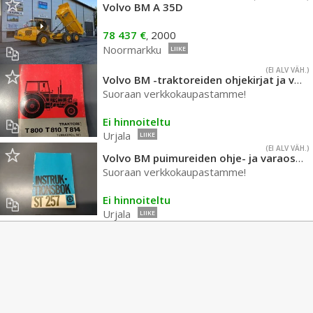
Volvo BM A 35D
78 437 €
2000
,
Noormarkku
LIIKE
(EI ALV VÄH.)
Volvo BM -traktoreiden ohjekirjat ja varaosakirjat
Suoraan verkkokaupastamme!
Ei hinnoiteltu
Urjala
LIIKE
(EI ALV VÄH.)
Volvo BM puimureiden ohje- ja varaosakirjat
Suoraan verkkokaupastamme!
Ei hinnoiteltu
Urjala
LIIKE