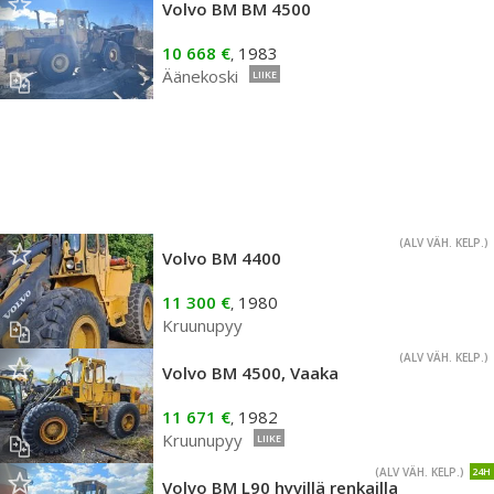
Volvo BM BM 4500
10 668 €
1983
,
Äänekoski
LIIKE
(ALV VÄH. KELP.)
Volvo BM 4400
11 300 €
1980
,
Kruunupyy
(ALV VÄH. KELP.)
Volvo BM 4500, Vaaka
11 671 €
1982
,
Kruunupyy
LIIKE
(ALV VÄH. KELP.)
24H
Volvo BM L90 hyvillä renkailla