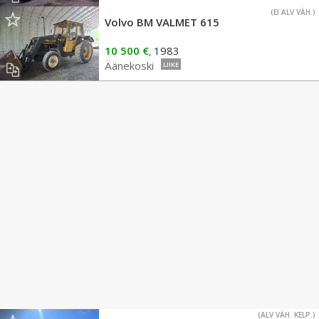
(EI ALV VÄH.)
Volvo BM VALMET 615
10 500 €
1983
,
Äänekoski
LIIKE
(ALV VÄH. KELP.)