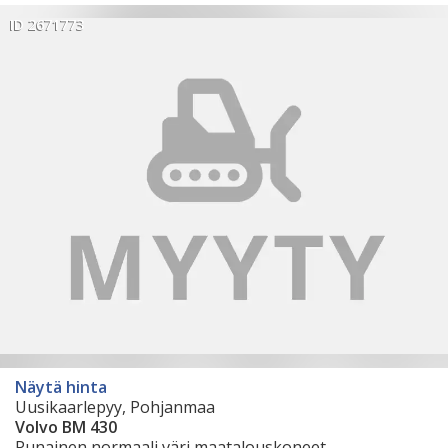
ID 2671773
Näytä hinta
Uusikaarlepyy, Pohjanmaa
Volvo BM 430
Punainen normaali väri maatalouskoneet