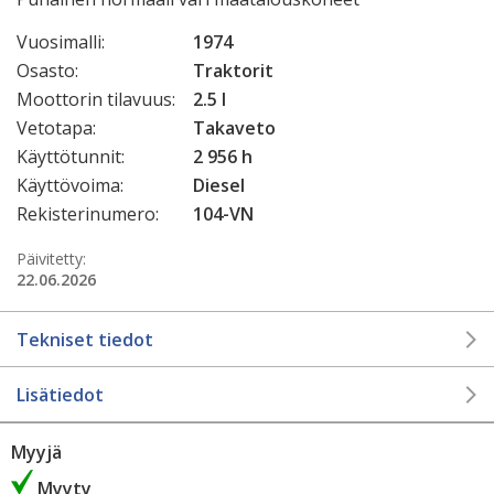
Vuosimalli:
1974
Osasto:
Traktorit
Moottorin tilavuus:
2.5 l
Vetotapa:
Takaveto
Käyttötunnit:
2 956 h
Käyttövoima:
Diesel
Rekisterinumero:
104-VN
Päivitetty:
22.06.2026
Tekniset tiedot
Lisätiedot
Myyjä
Myyty