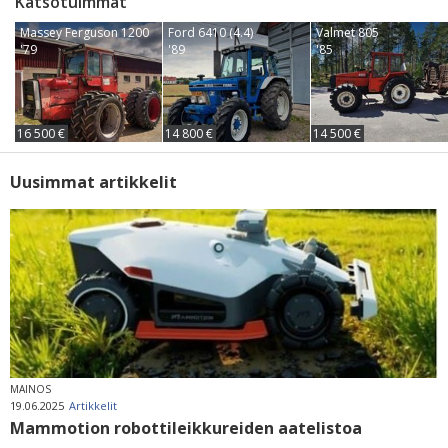
Katsotuimmat
Massey Ferguson 1200
Ford 6410 (4.4)
Valmet 805
'79
'89
'85
16 500 €
14 800 €
14 500 €
Uusimmat artikkelit
MAINOS
19.06.2025
Artikkelit
Mammotion robottileikkureiden aatelistoa