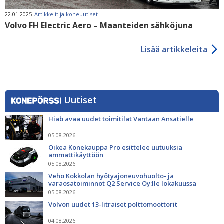
22.01.2025
Artikkelit ja koneuutiset
Volvo FH Electric Aero – Maanteiden sähköjuna
Lisää artikkeleita
Uutiset
Hiab avaa uudet toimitilat Vantaan Ansatielle
05.08.2026
Oikea Konekauppa Pro esittelee uutuuksia
ammattikäyttöön
05.08.2026
Veho Kokkolan hyötyajoneuvohuolto- ja
varaosatoiminnot Q2 Service Oy:lle lokakuussa
05.08.2026
Volvon uudet 13-litraiset polttomoottorit
04.08.2026