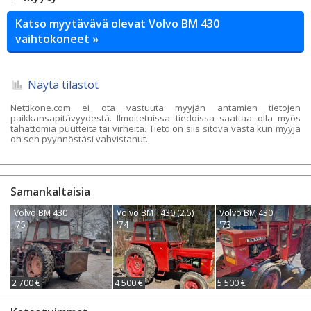
Katso myytävävä olevat Volvo BM 430
vaihtokoneet »
Näytä tilastot
Nettikone.com ei ota vastuuta myyjän antamien tietojen
paikkansapitävyydestä. Ilmoitetuissa tiedoissa saattaa olla myös
tahattomia puutteita tai virheitä. Tieto on siis sitova vasta kun myyjä
on sen pyynnöstäsi vahvistanut.
Samankaltaisia
Volvo BM 430
Volvo BM T430 (2.5)
Volvo BM 430
'75
'74
'73
2 700 €
4 500 €
5 500 €