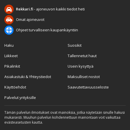
Rekkari.fi
- ajoneuvon kaikki tiedot heti
Omat ajoneuvot
Ohjeet turvalliseen kaupankäyntiin
Haku
Suosikit
Liikkeet
Tallennetut haut
Pikalinkit
Usein kysyttyä
Asiakastuki & Yhteystiedot
Maksulliset nostot
Käyttöehdot
Saavutettavuusseloste
Palvelut yrityksille
Tämän palvelun ilmoitukset ovat mainoksia, jotka näytetään sinulle hakusi
mukaisesti. Muuhun palvelun kohdennettuun mainontaan voit vaikuttaa
evästeasetusten kautta.