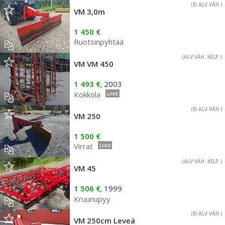
(EI ALV VÄH.)
VM 3,0m
1 450 €
Ruotsinpyhtää
(ALV VÄH. KELP.)
VM VM 450
1 493 €
2003
,
Kokkola
LIIKE
(EI ALV VÄH.)
VM 250
1 500 €
Virrat
LIIKE
(ALV VÄH. KELP.)
VM 45
1 506 €
1999
,
Kruunupyy
(EI ALV VÄH.)
VM 250cm Leveä