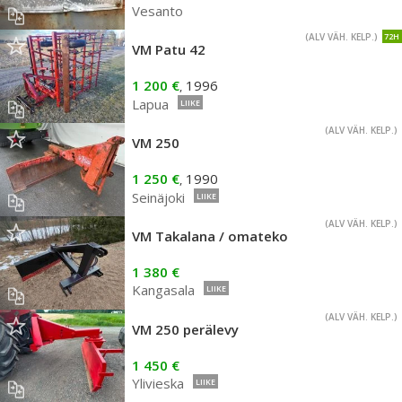
Vesanto
(ALV VÄH. KELP.)
72H
VM Patu 42
1 200 €
1996
,
Lapua
LIIKE
(ALV VÄH. KELP.)
VM 250
1 250 €
1990
,
Seinäjoki
LIIKE
(ALV VÄH. KELP.)
VM Takalana / omateko
1 380 €
Kangasala
LIIKE
(ALV VÄH. KELP.)
VM 250 perälevy
1 450 €
Ylivieska
LIIKE