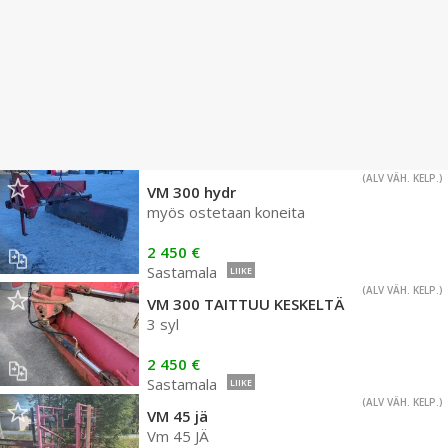
(ALV VÄH. KELP.)
VM 300 hydr
myös ostetaan koneita
2 450 €
Sastamala
LIIKE
(ALV VÄH. KELP.)
VM 300 TAITTUU KESKELTÄ
3 syl
2 450 €
Sastamala
LIIKE
(ALV VÄH. KELP.)
VM 45 jä
Vm 45 JÄ