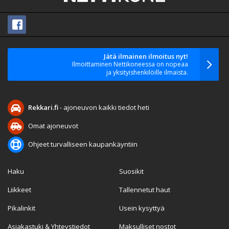
Jätä ilmainen ilmoitus nyt!
Ilmoittaminen Nettikoneessa on nopeaa
ja yksityishenkilöille ilmaista.
Rekkari.fi
- ajoneuvon kaikki tiedot heti
Omat ajoneuvot
Ohjeet turvalliseen kaupankäyntiin
Haku
Suosikit
Liikkeet
Tallennetut haut
Pikalinkit
Usein kysyttyä
Asiakastuki & Yhteystiedot
Maksulliset nostot