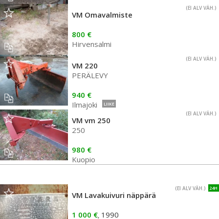
(EI ALV VÄH.)
VM Omavalmiste
800 €
Hirvensalmi
(EI ALV VÄH.)
VM 220
PERÄLEVY
940 €
Ilmajoki
LIIKE
(EI ALV VÄH.)
VM vm 250
250
980 €
Kuopio
(EI ALV VÄH.)
24H
VM Lavakuivuri näppärä
1 000 €
1990
,