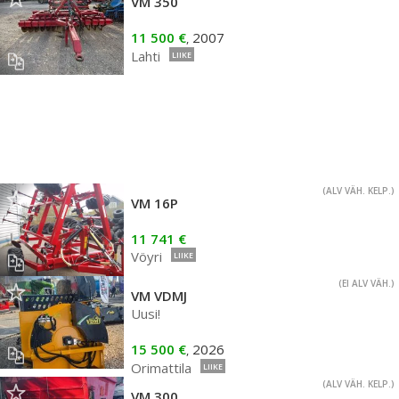
VM 350
11 500 €
2007
,
Lahti
LIIKE
(ALV VÄH. KELP.)
VM 16P
11 741 €
Vöyri
LIIKE
(EI ALV VÄH.)
VM VDMJ
Uusi!
15 500 €
2026
,
Orimattila
LIIKE
(ALV VÄH. KELP.)
VM 300