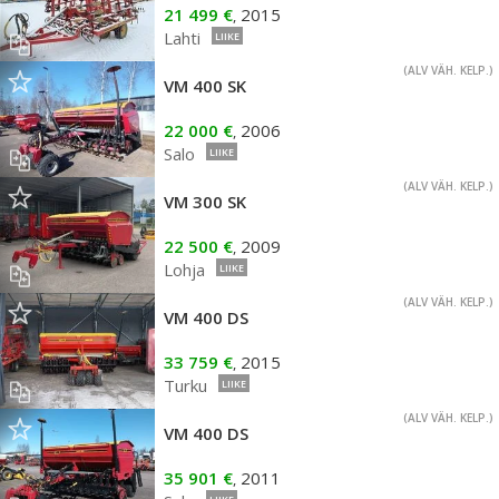
21 499 €
2015
,
Lahti
LIIKE
(ALV VÄH. KELP.)
VM 400 SK
22 000 €
2006
,
Salo
LIIKE
(ALV VÄH. KELP.)
VM 300 SK
22 500 €
2009
,
Lohja
LIIKE
(ALV VÄH. KELP.)
VM 400 DS
33 759 €
2015
,
Turku
LIIKE
(ALV VÄH. KELP.)
VM 400 DS
35 901 €
2011
,