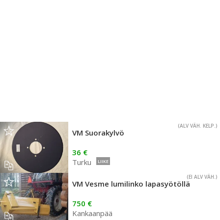
(ALV VÄH. KELP.)
VM Suorakylvö
36 €
Turku
LIIKE
(EI ALV VÄH.)
VM Vesme lumilinko lapasyötöllä
750 €
Kankaanpää