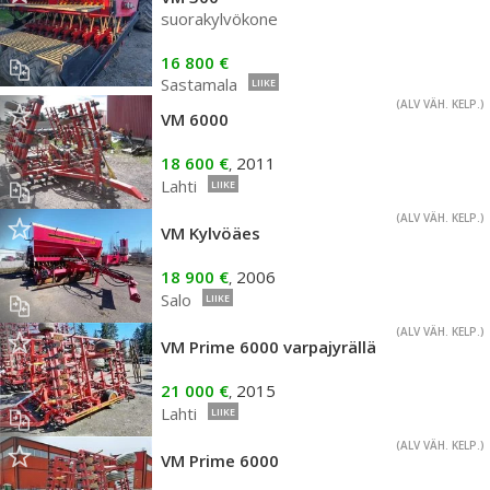
suorakylvökone
16 800 €
Sastamala
LIIKE
(ALV VÄH. KELP.)
VM 6000
18 600 €
2011
,
Lahti
LIIKE
(ALV VÄH. KELP.)
VM Kylvöäes
18 900 €
2006
,
Salo
LIIKE
(ALV VÄH. KELP.)
VM Prime 6000 varpajyrällä
21 000 €
2015
,
Lahti
LIIKE
(ALV VÄH. KELP.)
VM Prime 6000