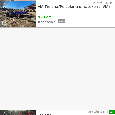
(ALV VÄH. KELP.)
VM Tielana/Peltolana omateko (ei VM)
9 412 €
Kangasala
LIIKE
(ALV VÄH. KELP.)
72H