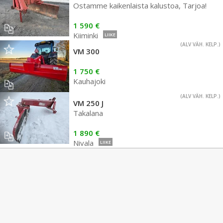
Ostamme kaikenlaista kalustoa, Tarjoa!
1 590 €
Kiiminki
LIIKE
(ALV VÄH. KELP.)
VM 300
1 750 €
Kauhajoki
(ALV VÄH. KELP.)
VM 250 J
Takalana
1 890 €
Nivala
LIIKE