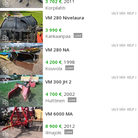
3 702 €
2011
,
Korpilahti
(ALV VÄH. KELP.)
VM 280 Nivelaura
3 990 €
Kankaanpää
LIIKE
(ALV VÄH. KELP.)
VM 280 NA
4 200 €
1998
,
Kouvola
LIIKE
(ALV VÄH. KELP.)
VM 300 JH 2
4 700 €
2002
,
Huittinen
LIIKE
(ALV VÄH. KELP.)
VM 6000 MA
8 900 €
2012
,
Ilmajoki
LIIKE