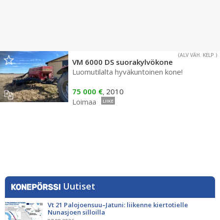
(ALV VÄH. KELP.)
VM 6000 DS suorakylvökone
Luomutilalta hyväkuntoinen kone!
75 000 €
2010
,
Loimaa
LIIKE
Uutiset
Vt 21 Palojoensuu–Jatuni: liikenne kiertotielle
Nunasjoen silloilla