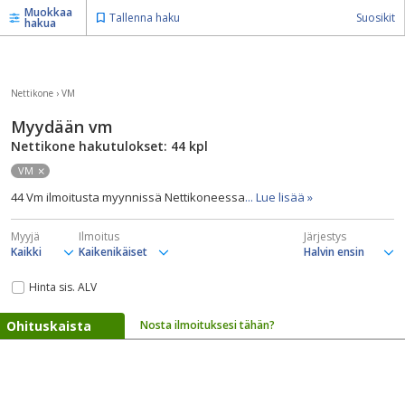
Muokkaa
Tallenna haku
Suosikit
hakua
Nettikone
›
VM
Myydään vm
Nettikone hakutulokset: 44
kpl
VM
44 Vm ilmoitusta myynnissä Nettikoneessa
... Lue lisää »
Myyjä
Ilmoitus
Järjestys
Hinta sis. ALV
Ohituskaista
Nosta ilmoituksesi tähän?