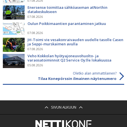
07.08.2026
Enersense toimittaa sähköaseman atNorthin
datakeskukseen
07.08.2026
Oulun Poikkimaantien parantaminen jatkuu
07.08.2026
JH-Toimi vie vesakonraivauden uudelle tasolle Casen
ja Seppi-murskaimen avulla
07.08.2026
Veho Kokkolan hyötyajoneuvohuolto- ja
varaosatoiminnot Q2 Service Oy:lle lokakuussa
05.08.2026
Oletko alan ammattilainen?
Tilaa Konepörssin ilmainen näytenumero
SIVUN ALKUUN