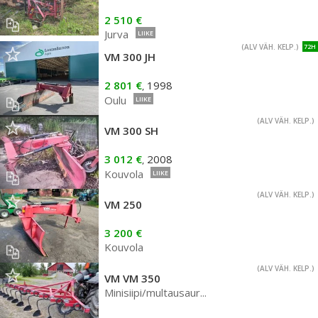
2 510 €
Jurva
LIIKE
(ALV VÄH. KELP.)
72H
VM 300 JH
2 801 €
1998
,
Oulu
LIIKE
(ALV VÄH. KELP.)
VM 300 SH
3 012 €
2008
,
Kouvola
LIIKE
(ALV VÄH. KELP.)
VM 250
3 200 €
Kouvola
(ALV VÄH. KELP.)
VM VM 350
Minisiipi/multausaur...