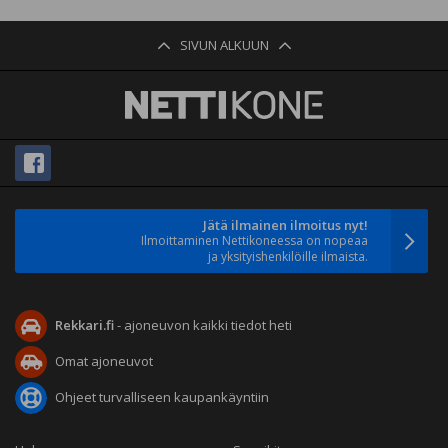
SIVUN ALKUUN
Jätä ilmainen ilmoitus nyt!
Ilmoittaminen Nettikoneessa on nopeaa
ja yksityishenkilöille ilmaista.
Rekkari.fi
- ajoneuvon kaikki tiedot heti
Omat ajoneuvot
Ohjeet turvalliseen kaupankäyntiin