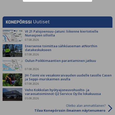
Uutiset
Vt 21 Palojoensuu–Jatuni: liikenne kiertotielle
Nunasjoen silloilla
07.08.2026
Enersense toimittaa sähköaseman atNorthin
datakeskukseen
07.08.2026
Oulun Poikkimaantien parantaminen jatkuu
07.08.2026
JH-Toimi vie vesakonraivauden uudelle tasolle Casen
ja Seppi-murskaimen avulla
07.08.2026
Veho Kokkolan hyötyajoneuvohuolto- ja
varaosatoiminnot Q2 Service Oy:lle lokakuussa
05.08.2026
Oletko alan ammattilainen?
Tilaa Konepörssin ilmainen näytenumero