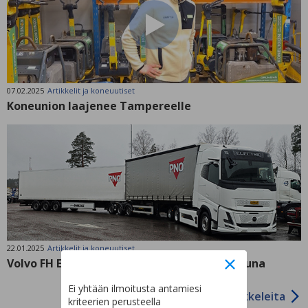
07.02.2025
Artikkelit ja koneuutiset
Koneunion laajenee Tampereelle
22.01.2025
Artikkelit ja koneuutiset
Volvo FH Electric Aero – Maanteiden sähköjuna
Ei yhtään ilmoitusta antamiesi
Lisää artikkeleita
kriteerien perusteella