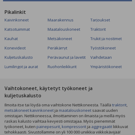
Pikalinkit
Kaivinkoneet
Maarakennus
Tarjoukset
Katsotuimmat
Maatalouskoneet
Traktorit
Kauhat
Metsäkoneet
Trukit ja nostimet
Konevideot
Peräkärryt
Työstökoneet
Kuljetuskalusto
Perävaunut ja lavetit
Vaihdetaan
Lumilingot ja aurat
Ruohonleikkurit
Ympäristökoneet
Vaihtokoneet, käytetyt työkoneet ja
kuljetuskalusto
Ilmoita itse tai löydä oma vaihtokone Nettikoneesta. Täällä
traktorit
,
metsäkoneet
kaivinkoneet
ja
maatalouskoneet
saavat uuden
omistajan. Nettikoneessa, ilmoittaminen on ilmaista ja meillä myös
raskas kalusto vaihtaa kevyesti omistajaa. Myös pienemmät
työkoneet, kuten
painepesurit
,
kompressorit
ja
aggregaatit
liikkuvat
tehokkaasti. Sivustollamme on yli 100 000 uniikkia viikkokävijää!