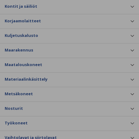
Kontit ja säiliöt
Korjaamolaitteet
Kuljetuskalusto
Maarakennus
Maatalouskoneet
Materiaalinkäsittely
Metsäkoneet
Nosturit
Työkoneet
Vaihtolavat ja siirtolavat