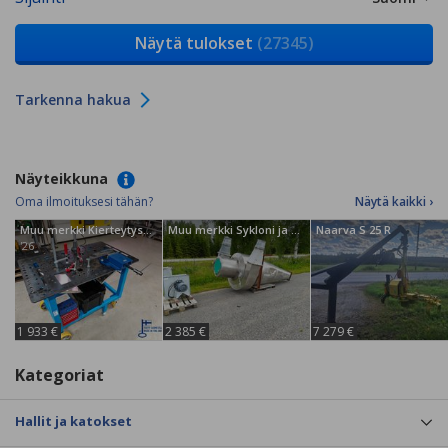
Näytä tulokset
(27345)
Tarkenna hakua
Näyteikkuna
Oma ilmoituksesi tähän?
Näytä kaikki ›
Muu merkki Kierteytyspöytä Foretec
Muu merkki Sykloni ja Puhallin
Naarva S 25 R
'26
1 933 €
2 385 €
7 279 €
Kategoriat
Hallit ja katokset