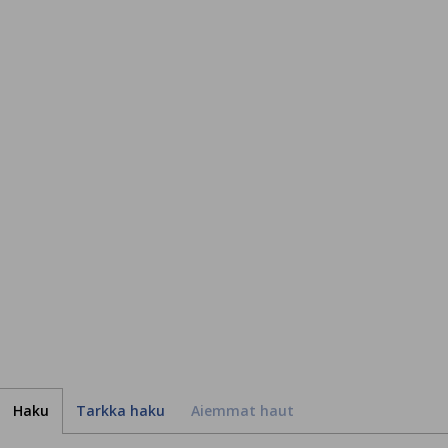
Haku
Tarkka haku
Aiemmat haut