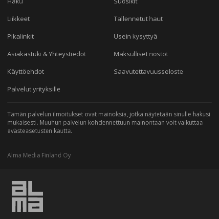
Haku
Suosikit
Liikkeet
Tallennetut haut
Pikalinkit
Usein kysyttyä
Asiakastuki & Yhteystiedot
Maksulliset nostot
Käyttöehdot
Saavutettavuusseloste
Palvelut yrityksille
Tämän palvelun ilmoitukset ovat mainoksia, jotka näytetään sinulle hakusi
mukaisesti. Muuhun palvelun kohdennettuun mainontaan voit vaikuttaa
evästeasetusten kautta.
Alma Media Finland Oy