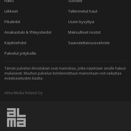
Haku
Suosikit
Liikkeet
Tallennetut haut
Pikalinkit
Usein kysyttyä
Asiakastuki & Yhteystiedot
Maksulliset nostot
Käyttöehdot
Saavutettavuusseloste
Palvelut yrityksille
Tämän palvelun ilmoitukset ovat mainoksia, jotka näytetään sinulle hakusi
mukaisesti. Muuhun palvelun kohdennettuun mainontaan voit vaikuttaa
evästeasetusten kautta.
Alma Media Finland Oy