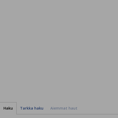
Haku
Tarkka haku
Aiemmat haut