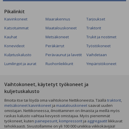
Pikalinkit
Kaivinkoneet
Maarakennus
Tarjoukset
Katsotuimmat
Maatalouskoneet
Traktorit
Kauhat
Metsäkoneet
Trukit ja nostimet
Konevideot
Peräkärryt
Työstökoneet
Kuljetuskalusto
Perävaunut ja lavetit
Vaihdetaan
Lumilingot ja aurat
Ruohonleikkurit
Ympäristökoneet
Vaihtokoneet, käytetyt työkoneet ja
kuljetuskalusto
Ilmoita itse tai löydä oma vaihtokone Nettikoneesta. Täällä
traktorit
,
metsäkoneet
kaivinkoneet
ja
maatalouskoneet
saavat uuden
omistajan. Nettikoneessa, ilmoittaminen on ilmaista ja meillä myös
raskas kalusto vaihtaa kevyesti omistajaa. Myös pienemmät
työkoneet, kuten
painepesurit
,
kompressorit
ja
aggregaatit
liikkuvat
tehokkaasti. Sivustollamme on yli 100 000 uniikkia viikkokävijää!