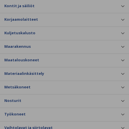
Kontit ja säiliöt
Korjaamolaitteet
Kuljetuskalusto
Maarakennus
Maatalouskoneet
Materiaalinkäsittely
Metsäkoneet
Nosturit
Työkoneet
Vaihtolavat ja siirtolavat