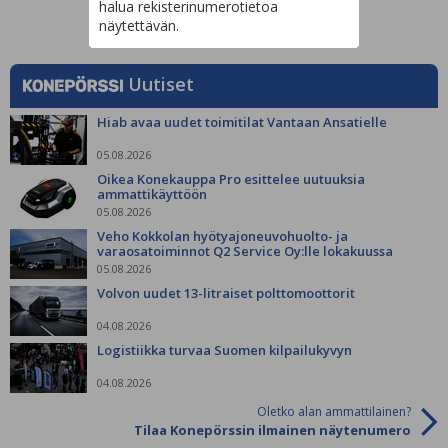
halua rekisterinumerotietoa
näytettävän.
Uutiset
Hiab avaa uudet toimitilat Vantaan Ansatielle
05.08.2026
Oikea Konekauppa Pro esittelee uutuuksia
ammattikäyttöön
05.08.2026
Veho Kokkolan hyötyajoneuvohuolto- ja
varaosatoiminnot Q2 Service Oy:lle lokakuussa
05.08.2026
Volvon uudet 13-litraiset polttomoottorit
04.08.2026
Logistiikka turvaa Suomen kilpailukyvyn
04.08.2026
Oletko alan ammattilainen?
Tilaa Konepörssin ilmainen näytenumero