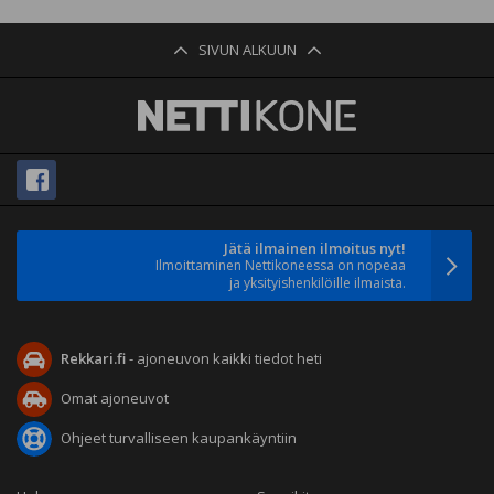
SIVUN ALKUUN
Jätä ilmainen ilmoitus nyt!
Ilmoittaminen Nettikoneessa on nopeaa
ja yksityishenkilöille ilmaista.
Rekkari.fi
- ajoneuvon kaikki tiedot heti
Omat ajoneuvot
Ohjeet turvalliseen kaupankäyntiin