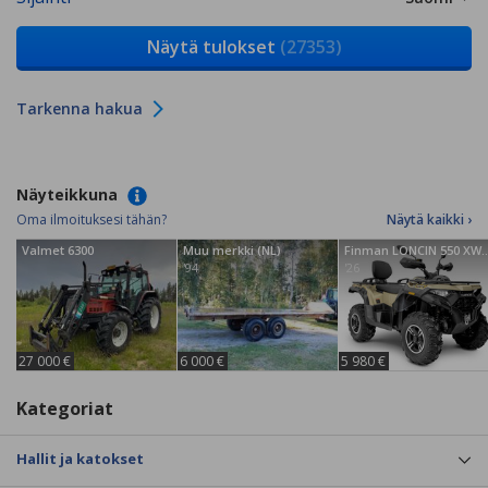
Näytä tulokset
(27353)
Tarkenna hakua
Näyteikkuna
Oma ilmoituksesi tähän?
Näytä kaikki ›
Valmet 6300
Muu merkki (NL)
Finman LONCIN 550 XW
'94
'26
27 000 €
6 000 €
5 980 €
Kategoriat
Hallit ja katokset