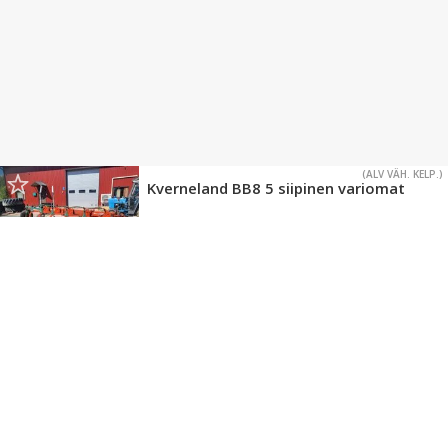
(ALV VÄH. KELP.)
Kverneland BB8 5 siipinen variomat
3 901 €
Hankasalmi
LIIKE
(ALV VÄH. KELP.)
Kverneland E 120
3 901 €
Hankasalmi
LIIKE
(ALV VÄH. KELP.)
Kverneland AD 85 HYDREIN
VAIHTO, RAHOITUS, KULJETUS JÄRJESTYY