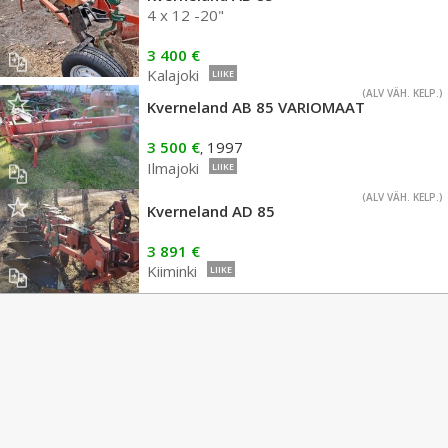
4 x 12 -20"
3 400 €
Kalajoki
LIIKE
(ALV VÄH. KELP.)
Kverneland AB 85 VARIOMAAT
3 500 €
1997
,
Ilmajoki
LIIKE
(ALV VÄH. KELP.)
Kverneland AD 85
3 891 €
Kiiminki
LIIKE