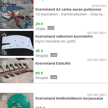
(EI ALV VÄH.)
Kverneland A3 sarka-auran purkuosia
16 tuumainen - Kanttirunkoinen - Osia tarjolla
20 €
Urjala
LIIKE
(ALV VÄH. KELP.)
Kverneland valkoinen kuorinlehti
myös mustana sis. pultit
40 €
Ilmajoki
LIIKE
(ALV VÄH. KELP.)
Kverneland ESIAURA
60 €
Ilmajoki
LIIKE
(ALV VÄH. KELP.)
Kverneland Kiekkoleikkurin korjausarja
115 €