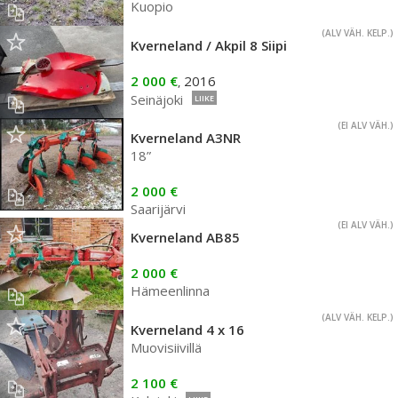
Kuopio
(ALV VÄH. KELP.)
Kverneland / Akpil 8 Siipi
2 000 €
2016
,
Seinäjoki
LIIKE
(EI ALV VÄH.)
Kverneland A3NR
18”
2 000 €
Saarijärvi
(EI ALV VÄH.)
Kverneland AB85
2 000 €
Hämeenlinna
(ALV VÄH. KELP.)
Kverneland 4 x 16
Muovisiivillä
2 100 €