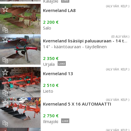
Kalajoki
LIIKE
(ALV VÄH. KELP.)
Kverneland LA8
2 200 €
Salo
(EI ALV VÄH.)
Kverneland lisäsiipi paluuauraan - 14 tuumaa
14" - kääntöauraan - täydellinen
2 350 €
Urjala
LIIKE
(ALV VÄH. KELP.)
Kverneland 13
2 510 €
Lieto
(ALV VÄH. KELP.)
Kverneland 5 X 16 AUTOMAATTI
2 750 €
Ilmajoki
LIIKE
(ALV VÄH. KELP.)