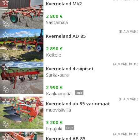
Kverneland Mk2
2 800 €
Sastamala
(EI ALV VÄH.)
Kverneland AD 85
2 890 €
Keitele
(ALV VÄH. KELP.)
Kverneland 4-siipiset
Sarka-aura
2 990 €
Kankaanpää
LIIKE
(EI ALV VÄH.)
Kverneland ab 85 variomaat
muovisiivillä
3 200 €
Ilmajoki
LIIKE
(ALV VÄH. KELP.)
Kverneland AB 85