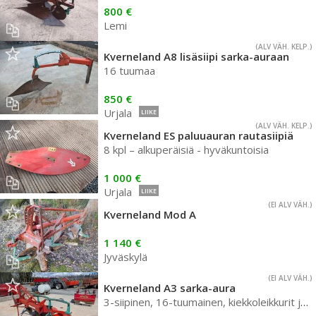
800 €
Lemi
(ALV VÄH. KELP.)
Kverneland A8 lisäsiipi sarka-auraan
16 tuumaa
850 €
Urjala
LIIKE
(ALV VÄH. KELP.)
Kverneland ES paluuauran rautasiipiä
8 kpl – alkuperäisiä - hyväkuntoisia
1 000 €
Urjala
LIIKE
(EI ALV VÄH.)
Kverneland Mod A
1 140 €
Jyväskylä
(EI ALV VÄH.)
Kverneland A3 sarka-aura
3-siipinen, 16-tuumainen, kiekkoleikkurit ja kuorimet