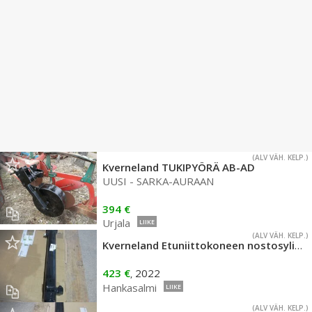
(ALV VÄH. KELP.)
Kverneland TUKIPYÖRÄ AB-AD
UUSI - SARKA-AURAAN
394 €
Urjala
LIIKE
(ALV VÄH. KELP.)
Kverneland Etuniittokoneen nostosylinteri 3628-3836FT
423 €
2022
,
Hankasalmi
LIIKE
(ALV VÄH. KELP.)