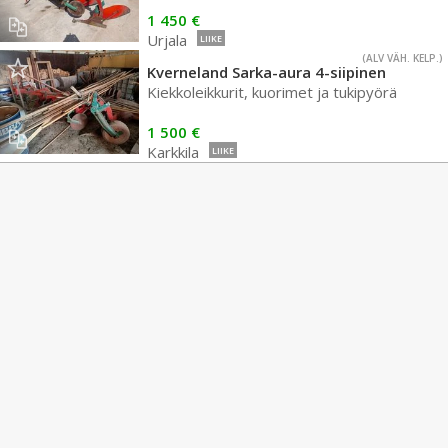
1 450 €
Urjala
LIIKE
(ALV VÄH. KELP.)
Kverneland Sarka-aura 4-siipinen
Kiekkoleikkurit, kuorimet ja tukipyörä
1 500 €
Karkkila
LIIKE