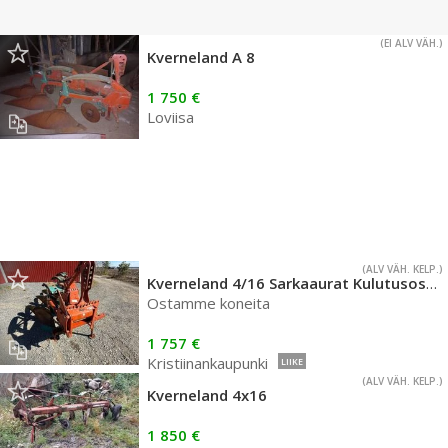
(EI ALV VÄH.)
Kverneland A 8
1 750 €
Loviisa
(ALV VÄH. KELP.)
Kverneland 4/16 Sarkaaurat Kulutusosat läpikäyty
Ostamme koneita
1 757 €
Kristiinankaupunki
LIIKE
(ALV VÄH. KELP.)
Kverneland 4x16
1 850 €