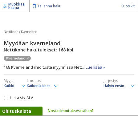
Muokkaa
Tallenna haku
Suosikit
hakua
Nettikone
›
Kverneland
Myydään kverneland
Nettikone hakutulokset: 168
kpl
Kverneland
168 Kverneland ilmoitusta myynnissä Nett
... Lue lisää »
Myyjä
Ilmoitus
Järjestys
Hinta sis. ALV
Ohituskaista
Nosta ilmoituksesi tähän?