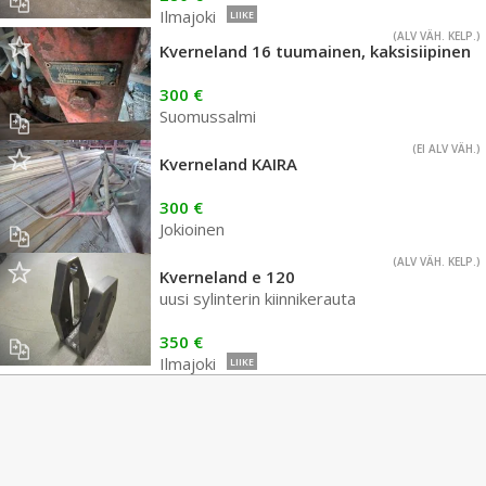
Ilmajoki
LIIKE
(ALV VÄH. KELP.)
Kverneland 16 tuumainen, kaksisiipinen
300 €
Suomussalmi
(EI ALV VÄH.)
Kverneland KAIRA
300 €
Jokioinen
(ALV VÄH. KELP.)
Kverneland e 120
uusi sylinterin kiinnikerauta
350 €
Ilmajoki
LIIKE