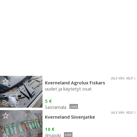
(ALV VÄH. KELP.)
Kverneland Agrolux Fiskars
uudet ja käytetyt osat
5 €
Sastamala
LIIKE
(ALV VÄH. KELP.)
Kverneland Siivenjatke
10 €
Ilmajoki
LIIKE