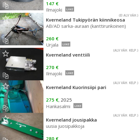
147 €
Ilmajoki
LIIKE
(EI ALV VÄH.)
Kverneland Tukipyörän kiinnikeosa
AB/AD sarka-auraan (kanttirunkoinen)
260 €
Urjala
LIIKE
(ALV VÄH. KELP.)
Kverneland venttiili
270 €
Ilmajoki
LIIKE
(ALV VÄH. KELP.)
Kverneland Kuorinsiipi pari
275 €
2025
,
Hankasalmi
LIIKE
(ALV VÄH. KELP.)
Kverneland jousipakka
uusia juosipakkoja
280 €