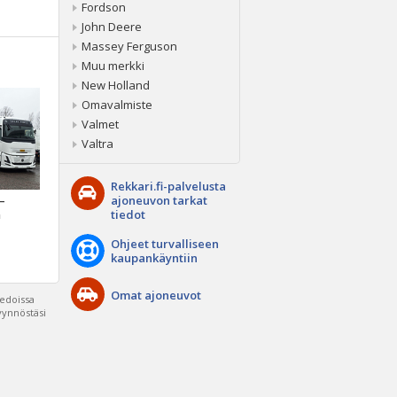
Fordson
John Deere
Massey Ferguson
Muu merkki
New Holland
Omavalmiste
Valmet
Valtra
Rekkari.fi-palvelusta
ajoneuvon tarkat
 –
tiedot
a
Ohjeet turvalliseen
kaupankäyntiin
Omat ajoneuvot
iedoissa
pyynnöstäsi