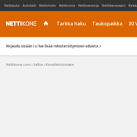
Nettiauto
Autotalli
Nettimoto
Nettivene
Nettivaraosa
Nettikaravaani
Rekk
Tarkka haku
Taukopaikka
30 
Kirjaudu sisään
tai
lue lisää rekisteröitymisen eduista
Nettikone.com
›
Valtra
›
Konetietolomake