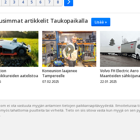
2
3
4
5
6
7
8
usimmat artikkelit Taukopaikalla
Lisää »
ion
Koneunion laajenee
Volvo FH Electric Aero
eikkureiden aatelistoa
Tampereelle
Maanteiden sähköjun
5
07.02.2025
22.01.2025
om ei ota vastuuta myyjän antamien tietojen paikkansapitävyydestä. Ilmoitetuissa t
a myös tahattomia puutteita tai virheitä. Tieto on siis sitova vasta kun myyjä on sen 
.