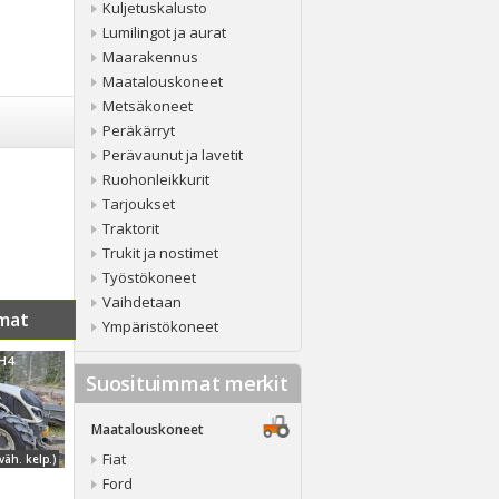
Kuljetuskalusto
Lumilingot ja aurat
Maarakennus
Maatalouskoneet
Metsäkoneet
Peräkärryt
Perävaunut ja lavetit
Ruohonleikkurit
Tarjoukset
Traktorit
Trukit ja nostimet
Työstökoneet
Vaihdetaan
mat
Ympäristökoneet
MH4
Suosituimmat merkit
Maatalouskoneet
Fiat
väh. kelp.)
Ford