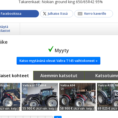
Takarenkaat: Nokian ground king 650/65R42 95%
a Facebookissa
Julkaise X:ssä
Kerro kaverille
Näytä
tilastot
iike
Myyty
Katso myytävänä olevat Valtra T145 vaihtokoneet »
aiset kohteet
Aiemmin katsotut
Katsotuim
4 higtec
Valtra A114 MH4
Valtra A94
Valtra A105 
'20
'20
'22
55 900 €
58 900 €
69 025 €
ALV väh. kelp.)
(ALV väh. kelp.)
(ALV väh. kelp.)
(ALV 