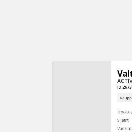
Val
ACTI
ID
2673
Kauppa
Ilmoitu
Sijainti
Vuosima