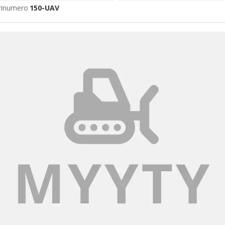
rinumero
150-UAV