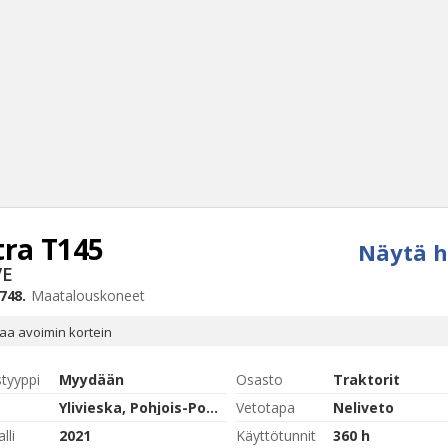
tra
T145
Näytä h
Haku
VE
Tyh
748.
Maatalouskoneet
a avoimin kortein
styyppi
Myydään
Osasto
Traktorit
Ylivieska, Pohjois-Pohjanmaa
Vetotapa
Neliveto
lli
2021
Käyttötunnit
360 h