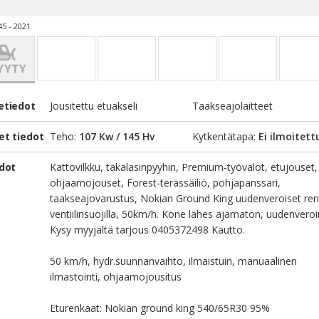
45 - 2021
etiedot
Jousitettu etuakseli
Taakseajolaitteet
et tiedot
Teho:
107 Kw / 145 Hv
Kytkentätapa:
Ei ilmoitett
edot
Kattovilkku, takalasinpyyhin, Premium-työvalot, etujouset,
ohjaamojouset, Forest-terässäiliö, pohjapanssari,
taakseajovarustus, Nokian Ground King uudenveroiset re
ventiilinsuojilla, 50km/h. Kone lähes ajamaton, uudenveroi
Kysy myyjältä tarjous 0405372498 Kautto.
50 km/h, hydr.suunnanvaihto, ilmaistuin, manuaalinen
ilmastointi, ohjaamojousitus
Eturenkaat: Nokian ground king 540/65R30 95%