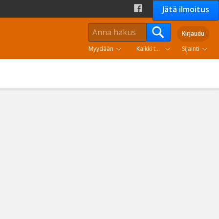
Jätä ilmoitus
Kirjaudu
Myydään
Kaikki tuoteryhmät
Sijainti