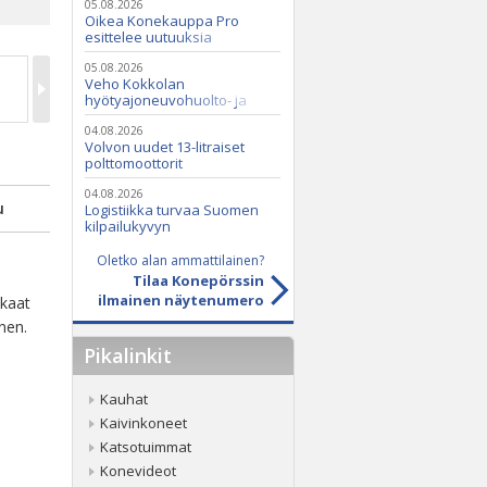
05.08.2026
Oikea Konekauppa Pro
esittelee uutuuksia
ammattikäyttöön
05.08.2026
Veho Kokkolan
hyötyajoneuvohuolto- ja
varaosatoiminnot Q2 Service
Oy:lle lokakuussa
04.08.2026
Volvon uudet 13-litraiset
polttomoottorit
04.08.2026
u
Logistiikka turvaa Suomen
kilpailukyvyn
Oletko alan ammattilainen?
Tilaa Konepörssin
ilmainen näytenumero
nkaat
nen.
Pikalinkit
Kauhat
Kaivinkoneet
Katsotuimmat
Konevideot