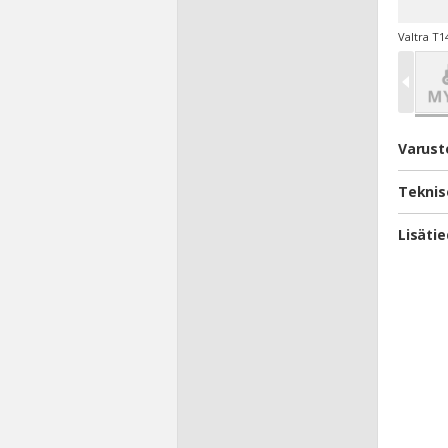
Valtra T1
Varust
Teknis
Lisäti