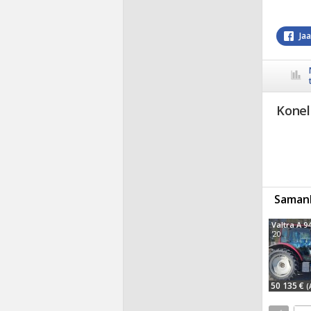
Ja
Konel
Samanl
Valtra A 9
'20
50 135 €
(