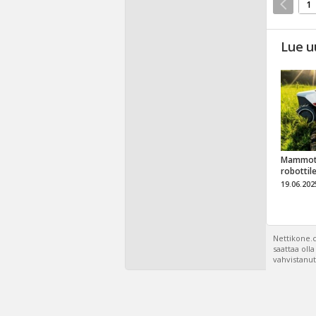
1
Lue u
Mammot
robottil
19.06.202
Nettikone.c
saattaa oll
vahvistanut