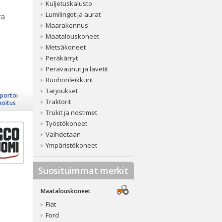
Kuljetuskalusto
Lumilingot ja aurat
ta
Maarakennus
Maatalouskoneet
Metsäkoneet
Peräkärryt
Perävaunut ja lavetit
Ruohonleikkurit
Tarjoukset
portoi
Traktorit
moitus
Trukit ja nostimet
Työstökoneet
Vaihdetaan
Ympäristökoneet
Suosituimmat merkit
Maatalouskoneet
Fiat
Ford