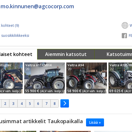
mmo.kinnunen@​agcocorp.com
 kohteet (9)
W
 suosikkiliikkeeksi
FB
aiset kohteet
Aiemmin katsotut
Katsotuim
4 higtec
Valtra A114 MH4
Valtra A94
Valtra A105 
'20
'20
'22
55 900 €
58 900 €
69 025 €
ALV väh. kelp.)
(ALV väh. kelp.)
(ALV väh. kelp.)
(ALV 
2
3
4
5
6
7
8
usimmat artikkelit Taukopaikalla
Lisää »