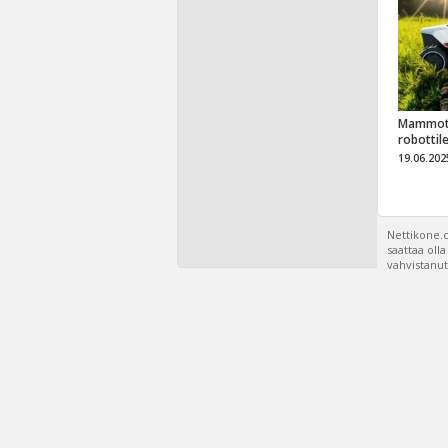
Mammot
robottil
19.06.202
Nettikone.c
saattaa oll
vahvistanut