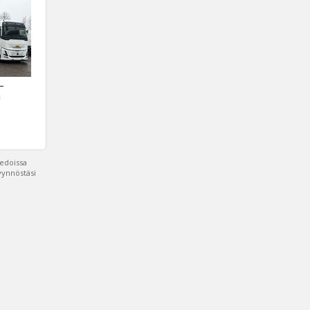
 –
a
iedoissa
pyynnöstäsi