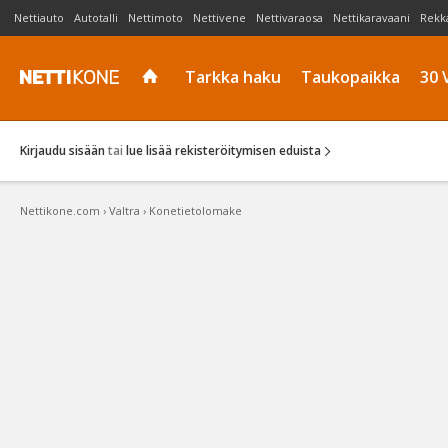
Nettiauto
Autotalli
Nettimoto
Nettivene
Nettivaraosa
Nettikaravaani
Rekk
Tarkka haku
Taukopaikka
30 
Kirjaudu sisään
tai
lue lisää rekisteröitymisen eduista
Nettikone.com
›
Valtra
›
Konetietolomake