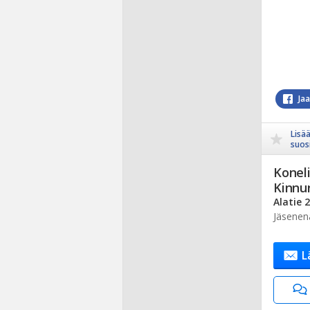
Ja
Lisä
suosi
Koneli
Kinnu
Alatie 
Jäsenen
L