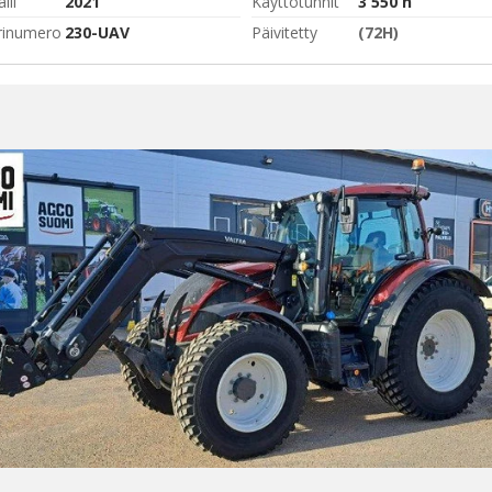
lli
2021
Käyttötunnit
3 550 h
rinumero
230-UAV
Päivitetty
(72H)