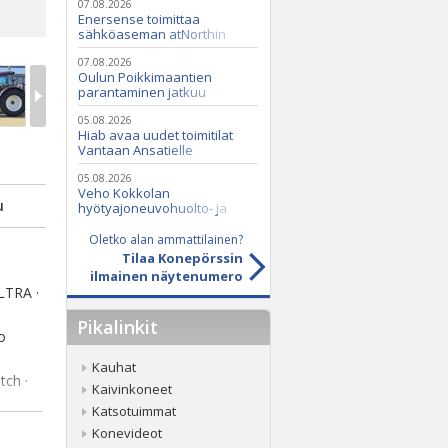
07.08.2026
Enersense toimittaa
sähköaseman atNorthin
datakeskukseen
07.08.2026
Oulun Poikkimaantien
parantaminen jatkuu
05.08.2026
Hiab avaa uudet toimitilat
Vantaan Ansatielle
05.08.2026
Veho Kokkolan
u
hyötyajoneuvohuolto- ja
varaosatoiminnot Q2 Service
Oy:lle lokakuussa
Oletko alan ammattilainen?
Tilaa Konepörssin
ilmainen näytenumero
LTRA ·
Pikalinkit
o
Kauhat
tch ·
Kaivinkoneet
Katsotuimmat
Konevideot