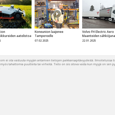
ion
Koneunion laajenee
Volvo FH Electric Aero
eikkureiden aatelistoa
Tampereelle
Maanteiden sähköjun
5
07.02.2025
22.01.2025
om ei ota vastuuta myyjän antamien tietojen paikkansapitävyydestä. Ilmoitetuissa t
a myös tahattomia puutteita tai virheitä. Tieto on siis sitova vasta kun myyjä on sen 
.