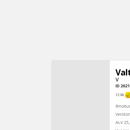
Val
V
ID
2621
12 kk
Ilmoitu
Veroton
ALV 25