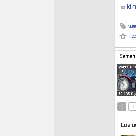
ki
Muut
Lisää
Samanl
Valtra A 9
'20
50 135 €
(
1
Lue u