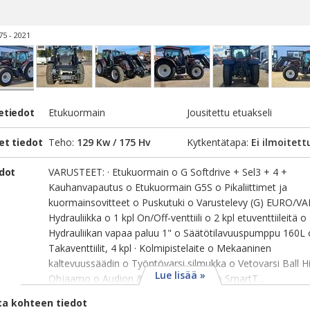
75 - 2021
etiedot
Etukuormain
Jousitettu etuakseli
et tiedot
Teho:
129 Kw / 175 Hv
Kytkentätapa:
Ei ilmoitett
edot
VARUSTEET: · Etukuormain o G Softdrive + Sel3 + 4 +
Kauhanvapautus o Etukuormain G5S o Pikaliittimet ja
kuormainsovitteet o Puskutuki o Varustelevy (G) EURO/VA
Hydrauliikka o 1 kpl On/Off-venttiili o 2 kpl etuventtiileitä o
Hydrauliikan vapaa paluu 1" o Säätötilavuuspumppu 160L 
Takaventtiilit, 4 kpl · Kolmipistelaite o Mekaaninen
kaltevuussäädin o Työntövarsi silmukka o Vetovarsi Ball Hi
Lue lisää »
Ohjaamo o Audion & Puhelimen säätö SmartT...
ta kohteen tiedot