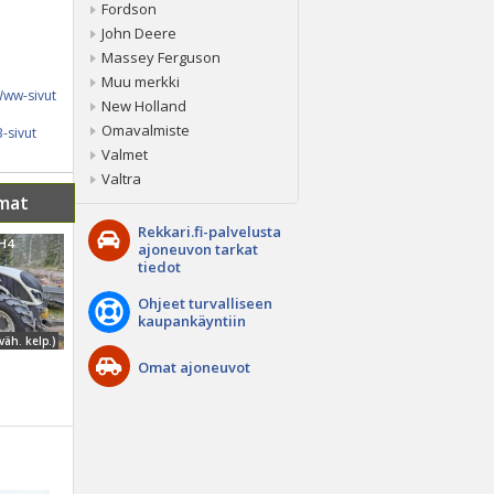
Fordson
John Deere
Massey Ferguson
Muu merkki
ww-sivut
New Holland
Omavalmiste
-sivut
Valmet
Valtra
mat
Rekkari.fi-palvelusta
MH4
ajoneuvon tarkat
tiedot
Ohjeet turvalliseen
kaupankäyntiin
väh. kelp.)
Omat ajoneuvot