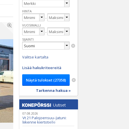
HINTA
-
VUOSIMALLI
-
SIJAINTI
Valitse kartalta
Lisää hakukriteereitä
Tarkenna hakua »
Uutiset
07.08.2026
Vt 21 Palojoensuu–Jatuni:
liikenne kiertotielle
Nunasjoen silloilla