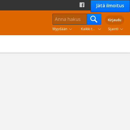
Jätä ilmoitus
Kirjaudu
Myydään
Kaikki tuoteryhmät
Sijainti