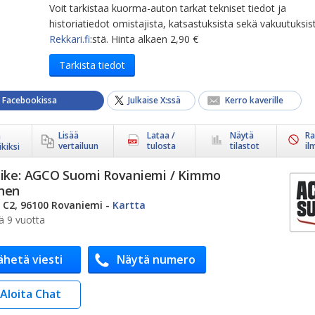
Voit tarkistaa kuorma-auton tarkat tekniset tiedot ja
historiatiedot omistajista, katsastuksista sekä vakuutuksis
Rekkari.fi
:stä. Hinta alkaen 2,90 €
Tarkista tiedot
a Facebookissa
Julkaise X:ssä
Kerro kaverille
Lisää
Lataa /
Näytä
Ra
ä
vertailuun
tulosta
tilastot
il
kiksi
ike:
AGCO Suomi Rovaniemi / Kimmo
nen
2 C2, 96100 Rovaniemi
-
Kartta
ä 9 vuotta
ähetä viesti
Näytä numero
Aloita Chat