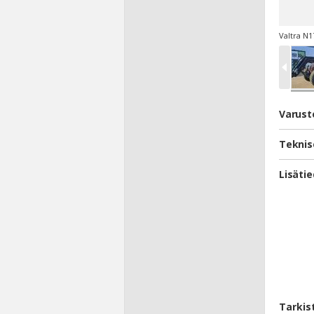
Valtra N1
Varust
Teknis
Lisäti
Tarkis