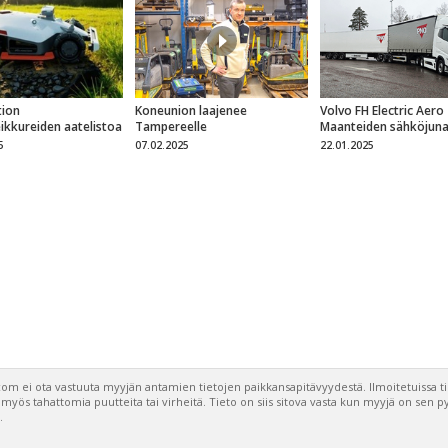
ion
Koneunion laajenee
Volvo FH Electric Aero
eikkureiden aatelistoa
Tampereelle
Maanteiden sähköjun
5
07.02.2025
22.01.2025
om ei ota vastuuta myyjän antamien tietojen paikkansapitävyydestä. Ilmoitetuissa t
a myös tahattomia puutteita tai virheitä. Tieto on siis sitova vasta kun myyjä on sen 
.