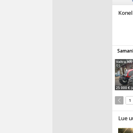
Konel
Samanl
Valtra 900
'01
25 000 €
(
1
Lue u