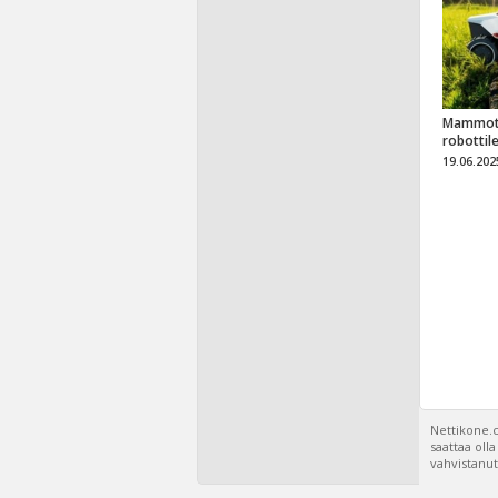
Mammot
robottil
19.06.202
Nettikone.c
saattaa oll
vahvistanut