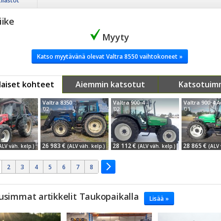
tilastot
iike
Myyty
Katso myytävänä olevat Valtra 8550 vaihtokoneet »
aiset kohteet
Aiemmin katsotut
Katsotuim
Valtra 8350
Valtra 900-4
'02
'02
'01
26 983 €
28 112 €
28 865 €
ALV väh. kelp.)
(ALV väh. kelp.)
(ALV väh. kelp.)
(ALV 
2
3
4
5
6
7
8
usimmat artikkelit Taukopaikalla
Lisää »