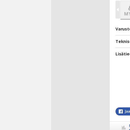
Varust
Teknis
Lisäti
Ja