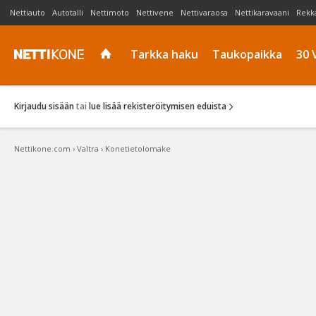
Nettiauto
Autotalli
Nettimoto
Nettivene
Nettivaraosa
Nettikaravaani
Rekk
Tarkka haku
Taukopaikka
30 
Kirjaudu sisään
tai
lue lisää rekisteröitymisen eduista
Nettikone.com
›
Valtra
›
Konetietolomake