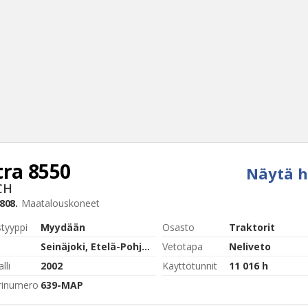
tra
8550
Näytä h
Haku
CH
Tyh
808.
Maatalouskoneet
styyppi
Myydään
Osasto
Traktorit
Seinäjoki, Etelä-Pohjanmaa
Vetotapa
Neliveto
lli
2002
Käyttötunnit
11 016 h
rinumero
639-MAP