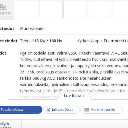
etiedot
Etunostolaite
et tiedot
Teho:
118 Kw / 160 Hv
Kytkentätapa:
Ei ilmoitett
edot
Nyt on todella siisti Valtra 8550 Hitech! Vääntävä 7, 4L Sis
160hv, luotettava Hitech 2.0 vaihteisto hydr. suunnanvaiht
kolmeportainen pikavaihde ja nappikytkin sekä vedonvapa
36+36R, teollisuus etuakseli Hi-lock lukolla, pitkällä akselinvä
tarkka 6800kg ACD sähkönostolaite heilahduksen
vaimennuksella, hydraulinen kaltevuudensäädin, mekaani
työntövarsi, järeä JAKE etunostolaite sähköisellä joustick
Lue lisää »
ohjauksella kyynärnojasta, ...
a Facebookissa
Julkaise X:ssä
Kerro kaverille
Näytä