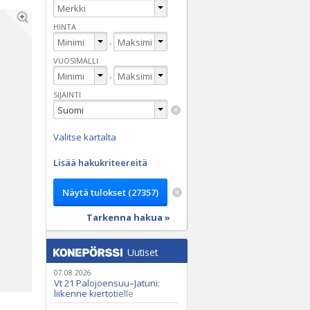
HINTA
-
VUOSIMALLI
-
SIJAINTI
Valitse kartalta
Lisää hakukriteereitä
Tarkenna hakua »
Uutiset
07.08.2026
Vt 21 Palojoensuu–Jatuni:
liikenne kiertotielle
Nunasjoen silloilla