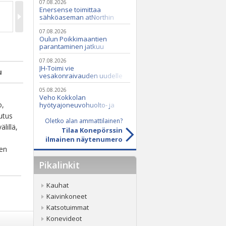
07.08.2026
Enersense toimittaa
sähköaseman atNorthin
datakeskukseen
07.08.2026
Oulun Poikkimaantien
parantaminen jatkuu
07.08.2026
JH-Toimi vie
u
vesakonraivauden uudelle
tasolle Casen ja Seppi-
murskaimen avulla
05.08.2026
u
Veho Kokkolan
o,
hyötyajoneuvohuolto- ja
varaosatoiminnot Q2 Service
utus
Oy:lle lokakuussa
Oletko alan ammattilainen?
lillä,
Tilaa Konepörssin
ilmainen näytenumero
nen
Pikalinkit
Kauhat
Kaivinkoneet
Katsotuimmat
Konevideot