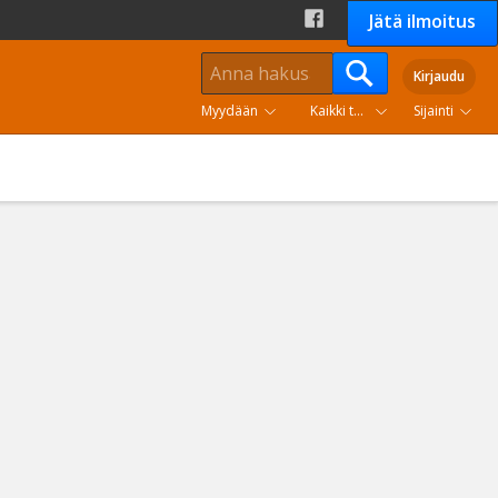
Jätä ilmoitus
Kirjaudu
Myydään
Kaikki tuoteryhmät
Sijainti