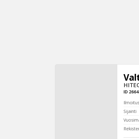
Val
HITE
ID
2664
Ilmoitu
Sijainti
Vuosima
Rekiste