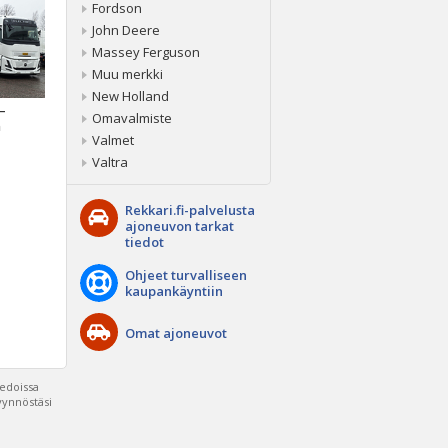
Fordson
John Deere
Massey Ferguson
Muu merkki
New Holland
 –
Omavalmiste
a
Valmet
Valtra
Rekkari.fi-palvelusta
ajoneuvon tarkat
tiedot
Ohjeet turvalliseen
kaupankäyntiin
Omat ajoneuvot
iedoissa
pyynnöstäsi