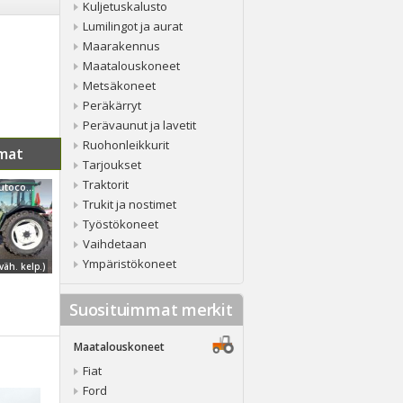
Kuljetuskalusto
Lumilingot ja aurat
Maarakennus
Maatalouskoneet
Metsäkoneet
Peräkärryt
Perävaunut ja lavetit
Ruohonleikkurit
mat
Tarjoukset
Traktorit
Valtra 900-4 Autocontrol
Trukit ja nostimet
Työstökoneet
Vaihdetaan
Ympäristökoneet
väh. kelp.)
Suosituimmat merkit
Maatalouskoneet
Fiat
Ford