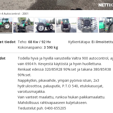
0-4 Autocontrol - 2001
et tiedot
Teho:
68 Kw / 92 Hv
Kytkentätapa:
Ei ilmoitett
Kokonaispaino:
3 590 kg
edot
Todella hyvä ja hyvillä varusteilla Valtra 900 autocontrol, a
vain 6904 h. Kevyestä käytöstä ja hyvin huollettuna.
Renkaat edessä 320/85R28 90%:set ja takana 380/85R38
90%:set.
Nappikytkin, pikavaihde, ympäri pyörivä istuin, 2x3
hydr.ulosottoa, paluuputki, P.T.O 540, etulokasuojat,
varoitusmajakka.
Vain vanteet maalattu, runkoa hiukan paikkamaalattu.
Mahdollisuus rahtivapaaseen kuljetukseen.
Tiedustelut puh. 0400-655205