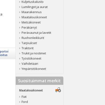
Kuljetuskalusto
Lumilingot ja aurat
Maarakennus
ta
Maatalouskoneet
Metsäkoneet
Peräkärryt
Perävaunut ja lavetit
Ruohonleikkurit
Tarjoukset
Traktorit
portoi
Trukit ja nostimet
moitus
Työstökoneet
Vaihdetaan
Ympäristökoneet
Suosituimmat merkit
Maatalouskoneet
Fiat
Ford