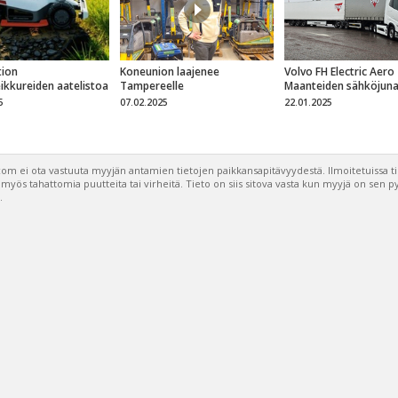
ion
Koneunion laajenee
Volvo FH Electric Aero
eikkureiden aatelistoa
Tampereelle
Maanteiden sähköjun
5
07.02.2025
22.01.2025
om ei ota vastuuta myyjän antamien tietojen paikkansapitävyydestä. Ilmoitetuissa t
a myös tahattomia puutteita tai virheitä. Tieto on siis sitova vasta kun myyjä on sen 
.