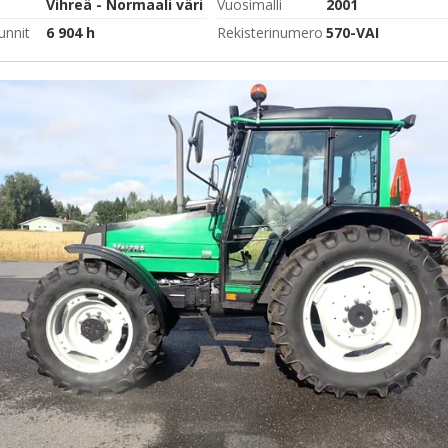
Vihreä - Normaali väri
Vuosimalli
2001
unnit
6 904 h
Rekisterinumero
570-VAI