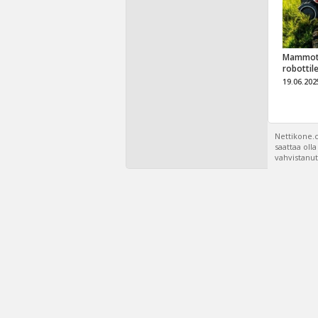
Mammot
robottil
19.06.202
Nettikone.c
saattaa oll
vahvistanut