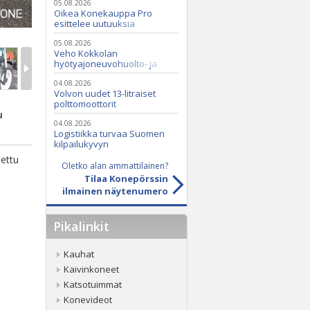
05.08.2026
Oikea Konekauppa Pro
esittelee uutuuksia
ammattikäyttöön
05.08.2026
Veho Kokkolan
hyötyajoneuvohuolto- ja
varaosatoiminnot Q2 Service
Oy:lle lokakuussa
04.08.2026
Volvon uudet 13-litraiset
polttomoottorit
u
04.08.2026
Logistiikka turvaa Suomen
kilpailukyvyn
jettu
Oletko alan ammattilainen?
Tilaa Konepörssin
ilmainen näytenumero
Pikalinkit
Kauhat
Kaivinkoneet
Katsotuimmat
Konevideot