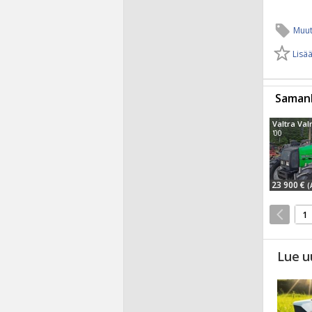
Muut
Lisää
Samanl
Valtra Va
'00
23 900 €
(
1
Lue u