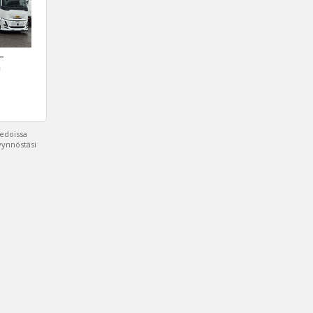
 –
a
iedoissa
pyynnöstäsi