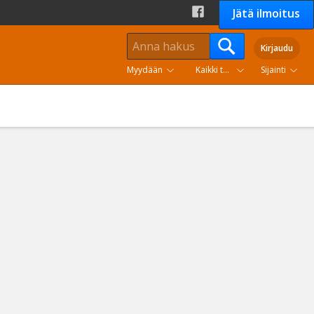
Jätä ilmoitus
Kirjaudu
Myydään
Kaikki tuoteryhmät
Sijainti