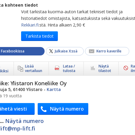
ta kohteen tiedot
Voit tarkistaa kuorma-auton tarkat tekniset tiedot ja
historiatiedot omistajista, katsastuksista sekä vakuutuksis
Rekkari.fi
:stä. Hinta alkaen 2,90 €
Tarkista tiedot
a Facebookissa
Julkaise X:ssä
Kerro kaverille
Lisää
Lataa /
Näytä
Ra
ä
vertailuun
tulosta
tilastot
il
kiksi
ike:
Ylistaron Koneliike Oy
uja 5, 61400 Ylistaro
-
Kartta
ä 19 vuotta
ähetä viesti
Näytä numero
..
Näytä numero
ift@​mp-lift.fi