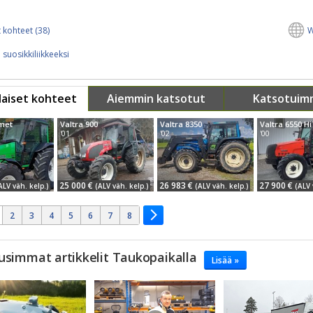
 kohteet (38)
W
 suosikkiliikkeeksi
aiset kohteet
Aiemmin katsotut
Katsotuim
lmet
Valtra 900
Valtra 8350
Valtra 6550 H
'01
'02
'00
25 000 €
26 983 €
27 900 €
ALV väh. kelp.)
(ALV väh. kelp.)
(ALV väh. kelp.)
(ALV 
2
3
4
5
6
7
8
usimmat artikkelit Taukopaikalla
Lisää »