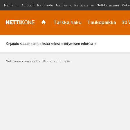
Nettiauto
Autotalli
Nettimoto
Nettivene
Nettivaraosa
Nettikaravaani
Rekk
Tarkka haku
Taukopaikka
30 
Kirjaudu sisään
tai
lue lisää rekisteröitymisen eduista
Nettikone.com
›
Valtra
›
Konetietolomake