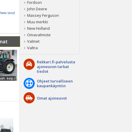
Fordson
John Deere
ww-sivut
Massey Ferguson
Muu merkki
New Holland
Omavalmiste
mat
Valmet
Valtra
iTech
Rekkari.fi-palvelusta
ajoneuvon tarkat
tiedot
väh. kelp.)
Ohjeet turvalliseen
kaupankäyntiin
Omat ajoneuvot