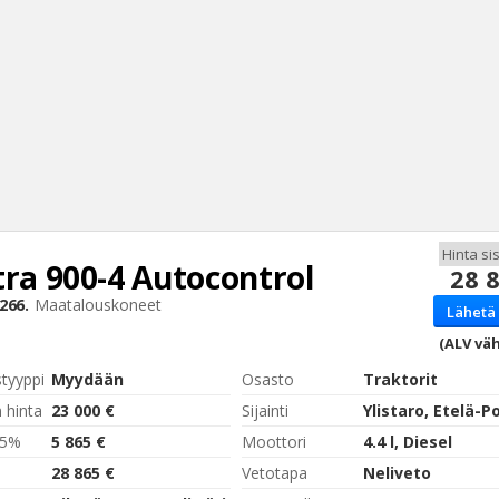
tra
900-4 Autocontrol
28 
Haku
266.
Maatalouskoneet
Lähetä 
Tyh
(ALV väh
styyppi
Myydään
Osasto
Traktorit
 hinta
23 000 €
Sijainti
,5%
5 865 €
Moottori
4.4 l, Diesel
28 865 €
Vetotapa
Neliveto