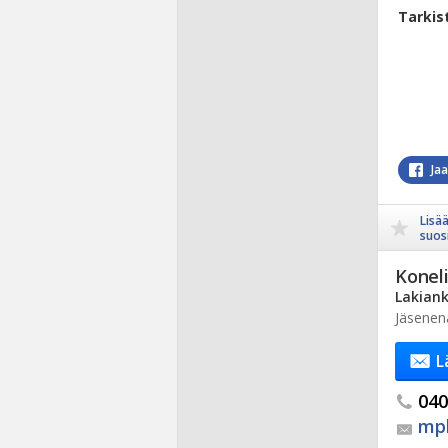
Tarkis
Ja
Lisä
suosi
Koneli
Lakiank
Jäsenen
L
040.
mpl