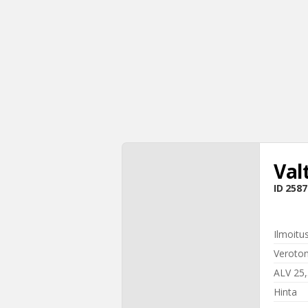
Val
ID
2587
Ilmoitu
Veroton
ALV 25
Hinta