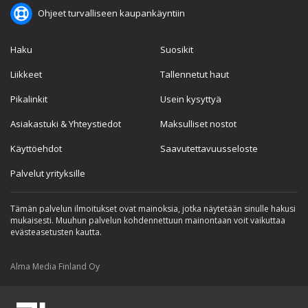
Ohjeet turvalliseen kaupankäyntiin
Haku
Suosikit
Liikkeet
Tallennetut haut
Pikalinkit
Usein kysyttyä
Asiakastuki & Yhteystiedot
Maksulliset nostot
Käyttöehdot
Saavutettavuusseloste
Palvelut yrityksille
Tämän palvelun ilmoitukset ovat mainoksia, jotka näytetään sinulle hakusi
mukaisesti. Muuhun palvelun kohdennettuun mainontaan voit vaikuttaa
evästeasetusten kautta.
Alma Media Finland Oy