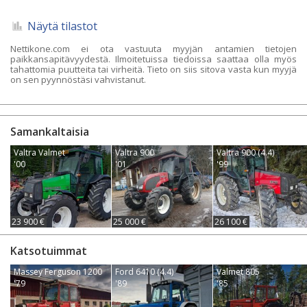
Näytä tilastot
Nettikone.com ei ota vastuuta myyjän antamien tietojen
paikkansapitävyydestä. Ilmoitetuissa tiedoissa saattaa olla myös
tahattomia puutteita tai virheitä. Tieto on siis sitova vasta kun myyjä
on sen pyynnöstäsi vahvistanut.
Samankaltaisia
Valtra Valmet
Valtra 900
Valtra 900 (4.4)
'00
'01
'99
23 900 €
25 000 €
26 100 €
Katsotuimmat
Massey Ferguson 1200
Ford 6410 (4.4)
Valmet 805
'79
'89
'85