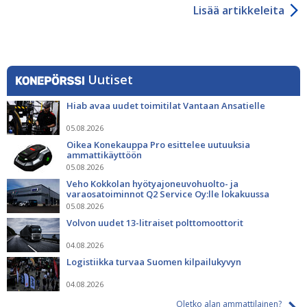
Lisää artikkeleita
Uutiset
Hiab avaa uudet toimitilat Vantaan Ansatielle
05.08.2026
Oikea Konekauppa Pro esittelee uutuuksia
ammattikäyttöön
05.08.2026
Veho Kokkolan hyötyajoneuvohuolto- ja
varaosatoiminnot Q2 Service Oy:lle lokakuussa
05.08.2026
Volvon uudet 13-litraiset polttomoottorit
04.08.2026
Logistiikka turvaa Suomen kilpailukyvyn
04.08.2026
Oletko alan ammattilainen?