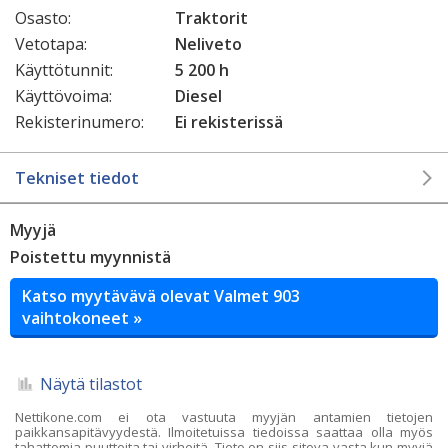
Osasto:
Traktorit
Vetotapa:
Neliveto
Käyttötunnit:
5 200 h
Käyttövoima:
Diesel
Rekisterinumero:
Ei rekisterissä
Tekniset tiedot
Myyjä
Poistettu myynnistä
Katso myytävävä olevat Valmet 903
vaihtokoneet »
Näytä tilastot
Nettikone.com ei ota vastuuta myyjän antamien tietojen
paikkansapitävyydestä. Ilmoitetuissa tiedoissa saattaa olla myös
tahattomia puutteita tai virheitä. Tieto on siis sitova vasta kun myyjä