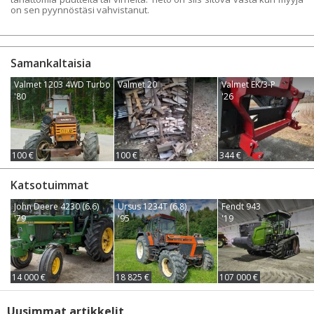
on sen pyynnöstäsi vahvistanut.
Samankaltaisia
Valmet 1203 4WD Turbo
Valmet 20
Valmet EK/3-P
'80
'26
100 €
100 €
344 €
Katsotuimmat
John Deere 4230 (6.6)
Ursus 1234T (6.8)
Fendt 943
'79
'95
'19
14 000 €
18 825 €
107 000 €
Uusimmat artikkelit