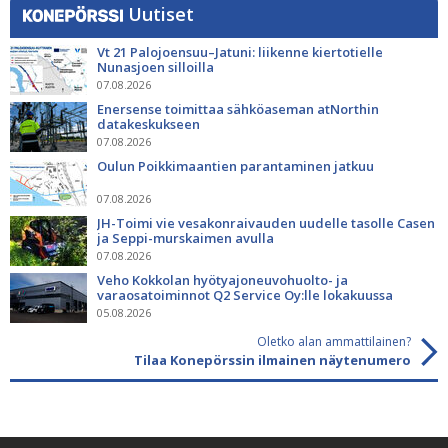
Uutiset
Vt 21 Palojoensuu–Jatuni: liikenne kiertotielle
Nunasjoen silloilla
07.08.2026
Enersense toimittaa sähköaseman atNorthin
datakeskukseen
07.08.2026
Oulun Poikkimaantien parantaminen jatkuu
07.08.2026
JH-Toimi vie vesakonraivauden uudelle tasolle Casen
ja Seppi-murskaimen avulla
07.08.2026
Veho Kokkolan hyötyajoneuvohuolto- ja
varaosatoiminnot Q2 Service Oy:lle lokakuussa
05.08.2026
Oletko alan ammattilainen?
Tilaa Konepörssin ilmainen näytenumero