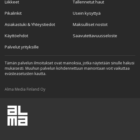
Liikkeet
Tallennetut haut
Pikalinkit
Usein kysyttyä
Asiakastuki & Yhteystiedot
Maksulliset nostot
Käyttöehdot
Saavutettavuusseloste
Palvelut yrityksille
Tämän palvelun ilmoitukset ovat mainoksia, jotka näytetään sinulle hakusi
mukaisesti. Muuhun palvelun kohdennettuun mainontaan voit vaikuttaa
evästeasetusten kautta.
Alma Media Finland Oy