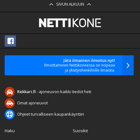
SIVUN ALKUUN
Jätä ilmainen ilmoitus nyt!
Ilmoittaminen Nettikoneessa on nopeaa
ja yksityishenkilöille ilmaista.
Rekkari.fi
- ajoneuvon kaikki tiedot heti
Omat ajoneuvot
Ohjeet turvalliseen kaupankäyntiin
Haku
Suosikit