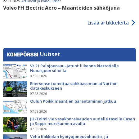
22.01.2025
Artikkelit ja koneuutiset
Volvo FH Electric Aero – Maanteiden sähköjuna
Lisää artikkeleita
Uutiset
Vt 21 Palojoensuu–Jatuni: liikenne kiertotielle
Nunasjoen silloilla
07.08.2026
Enersense toimittaa sähköaseman atNorthin
datakeskukseen
07.08.2026
Oulun Poikkimaantien parantaminen jatkuu
07.08.2026
JH-Toimi vie vesakonraivauden uudelle tasolle Casen
ja Seppi-murskaimen avulla
07.08.2026
Veho Kokkolan hyötyajoneuvohuolto- ja