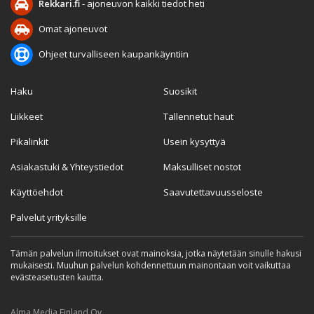
Rekkari.fi
- ajoneuvon kaikki tiedot heti
Omat ajoneuvot
Ohjeet turvalliseen kaupankäyntiin
Haku
Suosikit
Liikkeet
Tallennetut haut
Pikalinkit
Usein kysyttyä
Asiakastuki & Yhteystiedot
Maksulliset nostot
Käyttöehdot
Saavutettavuusseloste
Palvelut yrityksille
Tämän palvelun ilmoitukset ovat mainoksia, jotka näytetään sinulle hakusi
mukaisesti. Muuhun palvelun kohdennettuun mainontaan voit vaikuttaa
evästeasetusten kautta.
Alma Media Finland Oy