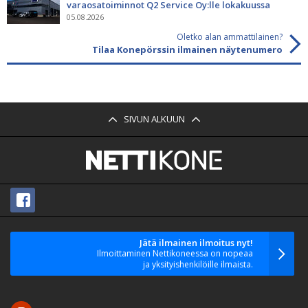
varaosatoiminnot Q2 Service Oy:lle lokakuussa
05.08.2026
Oletko alan ammattilainen?
Tilaa Konepörssin ilmainen näytenumero
SIVUN ALKUUN
Jätä ilmainen ilmoitus nyt!
Ilmoittaminen Nettikoneessa on nopeaa
ja yksityishenkilöille ilmaista.