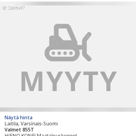
ID 2665497
Näytä hinta
Laitila, Varsinais-Suomi
Valmet 855T
HIENO KONE! Maatalouskoneet