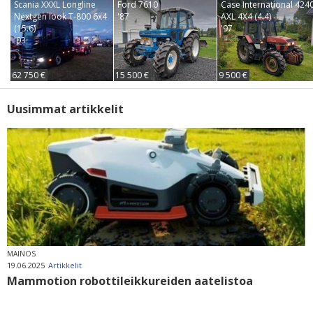
Scania XXXL Longline
Ford 7610
Case International 424
Nextgen look T-800 6x4
'87
AXL 4X4 (4.4)
(15.6)
'97
'03
62 750 €
15 500 €
9 500 €
Uusimmat artikkelit
MAINOS
19.06.2025
Artikkelit
Mammotion robottileikkureiden aatelistoa