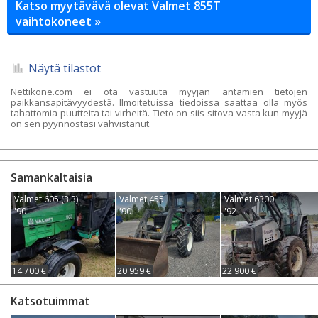
Katso myytävävä olevat Valmet 855T
vaihtokoneet »
Näytä tilastot
Nettikone.com ei ota vastuuta myyjän antamien tietojen
paikkansapitävyydestä. Ilmoitetuissa tiedoissa saattaa olla myös
tahattomia puutteita tai virheitä. Tieto on siis sitova vasta kun myyjä
on sen pyynnöstäsi vahvistanut.
Samankaltaisia
Valmet 605 (3.3)
Valmet 455
Valmet 6300
'90
'90
'92
14 700 €
20 959 €
22 900 €
Katsotuimmat