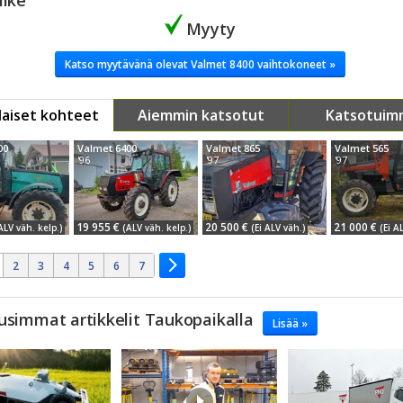
iike
Myyty
Katso myytävänä olevat Valmet 8400 vaihtokoneet »
aiset kohteet
Aiemmin katsotut
Katsotuim
00
Valmet 6400
Valmet 865
Valmet 565
'96
'97
'97
19 955 €
20 500 €
21 000 €
ALV väh. kelp.)
(ALV väh. kelp.)
(Ei ALV väh.)
(Ei A
2
3
4
5
6
7
usimmat artikkelit Taukopaikalla
Lisää »