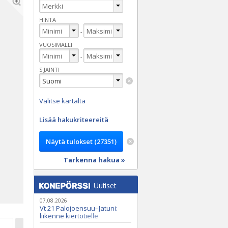
HINTA
-
VUOSIMALLI
-
SIJAINTI
Valitse kartalta
Lisää hakukriteereitä
Tarkenna hakua »
Uutiset
07.08.2026
Vt 21 Palojoensuu–Jatuni:
liikenne kiertotielle
Nunasjoen silloilla