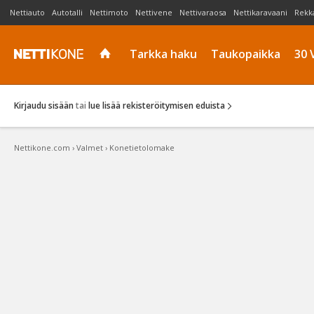
Nettiauto
Autotalli
Nettimoto
Nettivene
Nettivaraosa
Nettikaravaani
Rekk
Tarkka haku
Taukopaikka
30 
Kirjaudu sisään
tai
lue lisää rekisteröitymisen eduista
Nettikone.com
›
Valmet
›
Konetietolomake