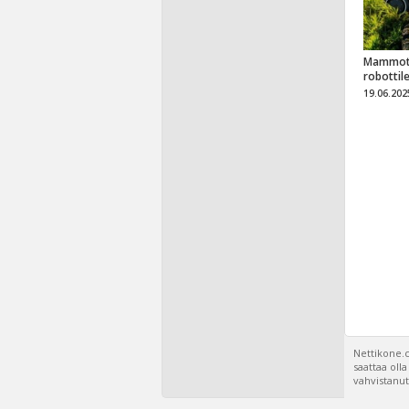
Mammot
robottil
19.06.202
Nettikone.c
saattaa oll
vahvistanut