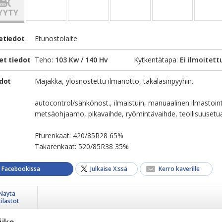
etiedot
Etunostolaite
et tiedot
Teho:
103 Kw / 140 Hv
Kytkentätapa:
Ei ilmoitett
edot
Majakka, ylösnostettu ilmanotto, takalasinpyyhin.
autocontrol/sähkönost., ilmaistuin, manuaalinen ilmastoint
metsäohjaamo, pikavaihde, ryömintävaihde, teollisuusetua
Eturenkaat: 420/85R28 65%
Takarenkaat: 520/85R38 35%
a Facebookissa
Julkaise X:ssä
Kerro kaverille
Näytä
tilastot