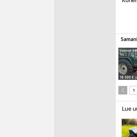
Konel
Samanl
Valmet 64
'96
18 500 €
(
1
Lue u