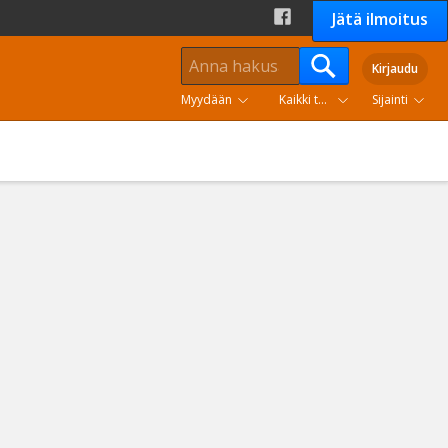
Jätä ilmoitus
Kirjaudu
Myydään
Kaikki tuoteryhmät
Sijainti