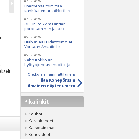
07.08.2026
Enersense toimittaa
sähköaseman atNorthin
datakeskukseen
07.08.2026
Oulun Poikkimaantien
parantaminen jatkuu
u
05.08.2026
Hiab avaa uudet toimitilat
Vantaan Ansatielle
05.08.2026
Veho Kokkolan
i,
hyötyajoneuvohuolto- ja
varaosatoiminnot Q2 Service
kseli
Oy:lle lokakuussa
Oletko alan ammattilainen?
Tilaa Konepörssin
ilmainen näytenumero
Pikalinkit
Kauhat
Kaivinkoneet
Katsotuimmat
Konevideot