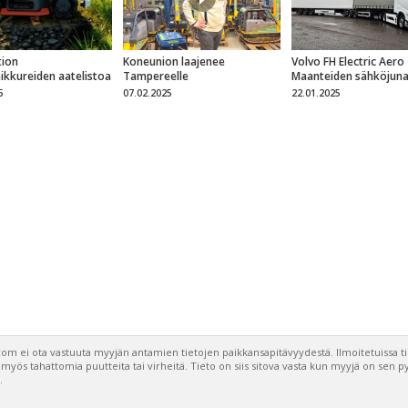
ion
Koneunion laajenee
Volvo FH Electric Aero
eikkureiden aatelistoa
Tampereelle
Maanteiden sähköjun
5
07.02.2025
22.01.2025
om ei ota vastuuta myyjän antamien tietojen paikkansapitävyydestä. Ilmoitetuissa t
a myös tahattomia puutteita tai virheitä. Tieto on siis sitova vasta kun myyjä on sen 
.