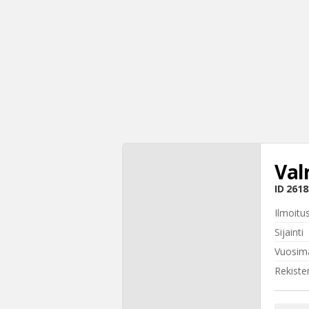
Val
ID
2618
Ilmoitu
Sijainti
Vuosima
Rekiste