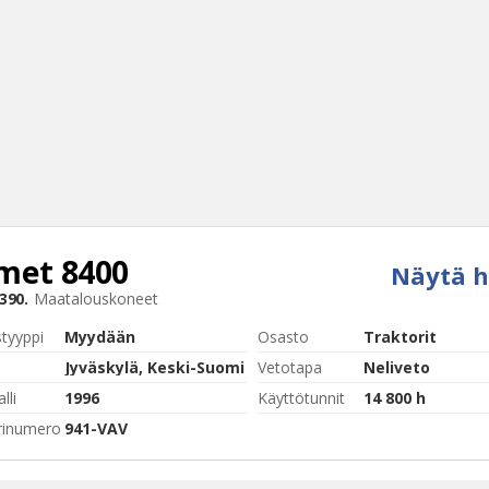
met
8400
Näytä h
Haku
390.
Maatalouskoneet
Tyh
styyppi
Myydään
Osasto
Traktorit
Jyväskylä, Keski-Suomi
Vetotapa
Neliveto
lli
1996
Käyttötunnit
14 800 h
rinumero
941-VAV