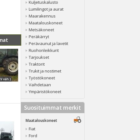
Kuljetuskalusto
Lumilingot ja aurat
Maarakennus
Maatalouskoneet
Metsäkoneet
Peräkärryt
mat
Perävaunut ja lavetit
Ruohonleikkurit
Tarjoukset
Traktorit
Trukit ja nostimet
Työstökoneet
LV väh.)
Vaihdetaan
Ympäristökoneet
Suosituimmat merkit
Maatalouskoneet
Fiat
Ford