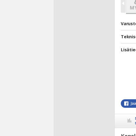
Varust
Teknis
Lisäti
Ja