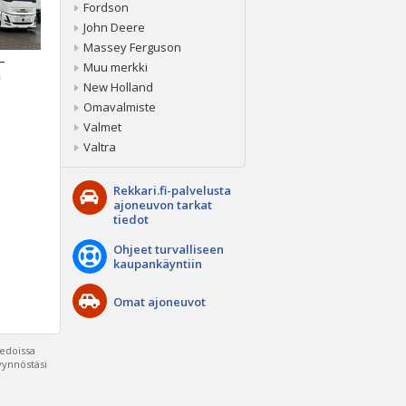
Fordson
John Deere
Massey Ferguson
 –
Muu merkki
a
New Holland
Omavalmiste
Valmet
Valtra
Rekkari.fi-palvelusta
ajoneuvon tarkat
tiedot
Ohjeet turvalliseen
kaupankäyntiin
Omat ajoneuvot
iedoissa
pyynnöstäsi