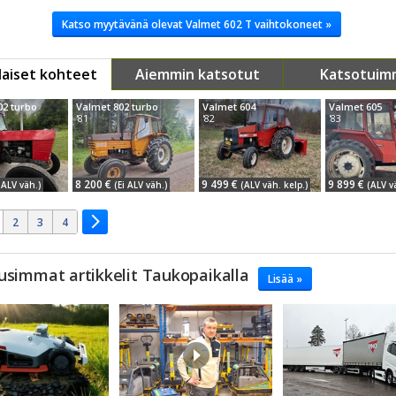
Katso myytävänä olevat Valmet 602 T vaihtokoneet »
aiset kohteet
Aiemmin katsotut
Katsotuim
02 turbo
Valmet 802 turbo
Valmet 604
Valmet 605
'81
'82
'83
8 200 €
9 499 €
9 899 €
 ALV väh.)
(Ei ALV väh.)
(ALV väh. kelp.)
(ALV v
2
3
4
usimmat artikkelit Taukopaikalla
Lisää »