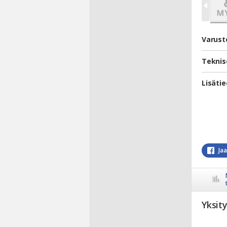
Varust
Teknis
Lisäti
Ja
Yksit