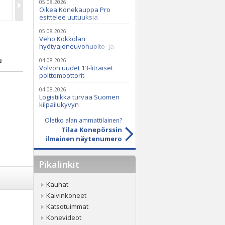
05.08.2026
Oikea Konekauppa Pro
esittelee uutuuksia
ammattikäyttöön
05.08.2026
Veho Kokkolan
hyötyajoneuvohuolto- ja
varaosatoiminnot Q2 Service
u
Oy:lle lokakuussa
04.08.2026
Volvon uudet 13-litraiset
polttomoottorit
04.08.2026
Logistiikka turvaa Suomen
i
kilpailukyvyn
Oletko alan ammattilainen?
Tilaa Konepörssin
ilmainen näytenumero
Pikalinkit
Kauhat
Kaivinkoneet
Katsotuimmat
Konevideot