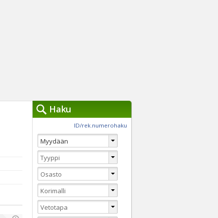
Haku
työkalut »
ID/rek.numerohaku
Käytät tällä hetkellä
jennä haut
Tarkkaa hakua
Vaihda Pikahakuun