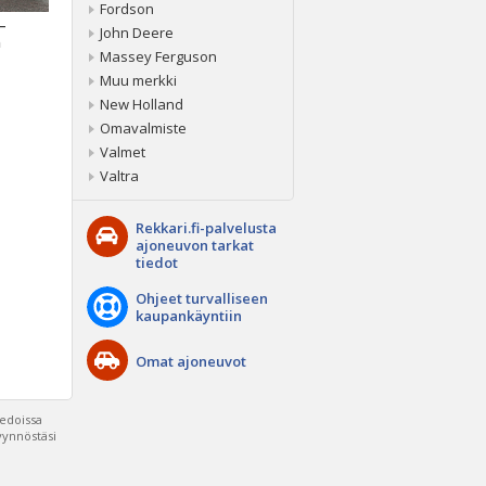
Fordson
 –
John Deere
a
Massey Ferguson
Muu merkki
New Holland
Omavalmiste
Valmet
Valtra
Rekkari.fi-palvelusta
ajoneuvon tarkat
tiedot
Ohjeet turvalliseen
kaupankäyntiin
Omat ajoneuvot
iedoissa
pyynnöstäsi