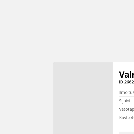
Val
ID
2662
Ilmoitu
Sijainti
Vetota
Käyttöt