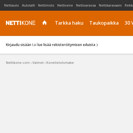
Nettiauto
Autotalli
Nettimoto
Nettivene
Nettivaraosa
Nettikaravaani
Rekk
Tarkka haku
Taukopaikka
30 
Kirjaudu sisään
tai
lue lisää rekisteröitymisen eduista
Nettikone.com
›
Valmet
›
Konetietolomake