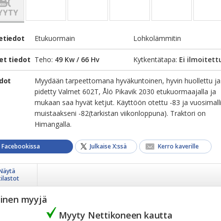
etiedot
Etukuormain
Lohkolämmitin
et tiedot
Teho:
49 Kw / 66 Hv
Kytkentätapa:
Ei ilmoitett
edot
Myydään tarpeettomana hyväkuntoinen, hyvin huollettu ja
pidetty Valmet 602T, Ålö Pikavik 2030 etukuormaajalla ja
mukaan saa hyvät ketjut. Käyttöön otettu -83 ja vuosimall
muistaakseni -82(tarkistan viikonloppuna). Traktori on
Himangalla.
a Facebookissa
Julkaise X:ssä
Kerro kaverille
Näytä
tilastot
yinen myyjä
Myyty Nettikoneen kautta