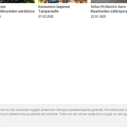
ion
Koneunion laajenee
Volvo FH Electric Aero
eikkureiden aatelistoa
Tampereelle
Maanteiden sähköjun
5
07.02.2025
22.01.2025
om ei ota vastuuta myyjän antamien tietojen paikkansapitävyydestä. Ilmoitetuissa t
a myös tahattomia puutteita tai virheitä. Tieto on siis sitova vasta kun myyjä on sen 
.