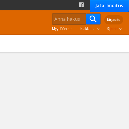
Jätä ilmoitus
Kirjaudu
Myydään
Kaikki tuoteryhmät
Sijainti