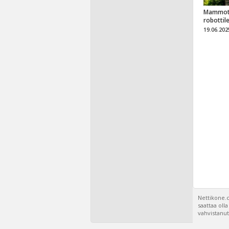
Mammot
robottil
19.06.202
Nettikone.c
saattaa oll
vahvistanut