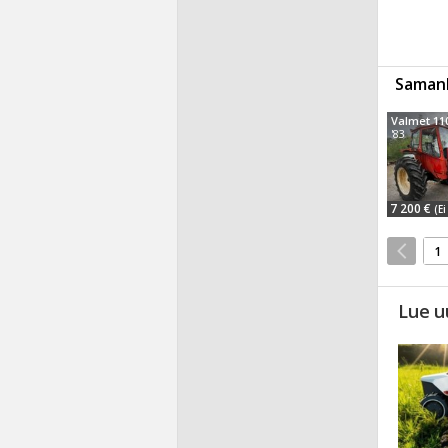
Samanl
Valmet 11
'83
7 200 €
(Ei
1
Lue u