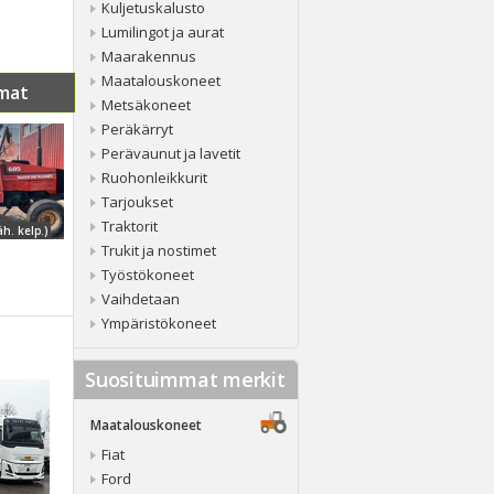
Kuljetuskalusto
Lumilingot ja aurat
Maarakennus
Maatalouskoneet
mat
Metsäkoneet
Peräkärryt
Perävaunut ja lavetit
Ruohonleikkurit
Tarjoukset
Traktorit
äh. kelp.)
Trukit ja nostimet
Työstökoneet
Vaihdetaan
Ympäristökoneet
Suosituimmat merkit
Maatalouskoneet
Fiat
Ford