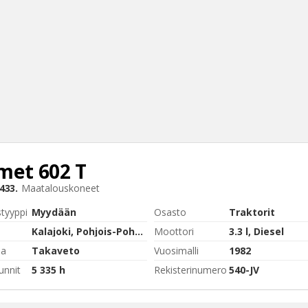
met
602 T
Haku
433.
Maatalouskoneet
Tyh
styyppi
Myydään
Osasto
Traktorit
Kalajoki, Pohjois-Pohjanmaa
Moottori
3.3 l, Diesel
pa
Takaveto
Vuosimalli
1982
unnit
5 335 h
Rekisterinumero
540-JV