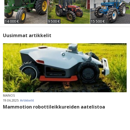
'97
14 000 €
9 500 €
15 500 €
Uusimmat artikkelit
MAINOS
19.06.2025
Artikkelit
Mammotion robottileikkureiden aatelistoa