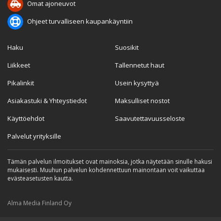
Omat ajoneuvot
Ohjeet turvalliseen kaupankäyntiin
Haku
Suosikit
Liikkeet
Tallennetut haut
Pikalinkit
Usein kysyttyä
Asiakastuki & Yhteystiedot
Maksulliset nostot
Käyttöehdot
Saavutettavuusseloste
Palvelut yrityksille
Tämän palvelun ilmoitukset ovat mainoksia, jotka näytetään sinulle hakusi
mukaisesti. Muuhun palvelun kohdennettuun mainontaan voit vaikuttaa
evästeasetusten kautta.
Alma Media Finland Oy