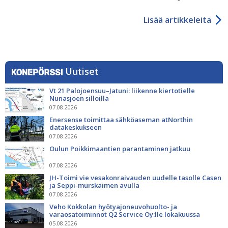
Lisää artikkeleita
Uutiset
Vt 21 Palojoensuu–Jatuni: liikenne kiertotielle
Nunasjoen silloilla
07.08.2026
Enersense toimittaa sähköaseman atNorthin
datakeskukseen
07.08.2026
Oulun Poikkimaantien parantaminen jatkuu
07.08.2026
JH-Toimi vie vesakonraivauden uudelle tasolle Casen
ja Seppi-murskaimen avulla
07.08.2026
Veho Kokkolan hyötyajoneuvohuolto- ja
varaosatoiminnot Q2 Service Oy:lle lokakuussa
05.08.2026