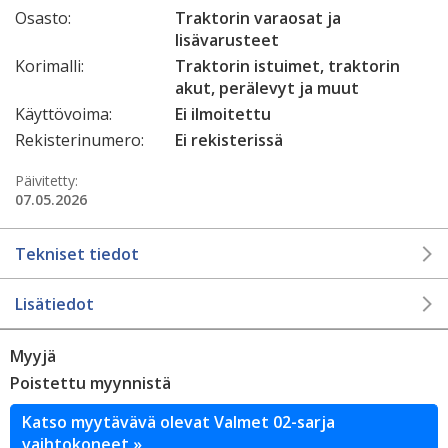
Osasto:
Traktorin varaosat ja
lisävarusteet
Korimalli:
Traktorin istuimet, traktorin
akut, perälevyt ja muut
Käyttövoima:
Ei ilmoitettu
Rekisterinumero:
Ei rekisterissä
Päivitetty:
07.05.2026
Tekniset tiedot
Lisätiedot
Myyjä
Poistettu myynnistä
Katso myytävävä olevat Valmet 02-sarja
vaihtokoneet »