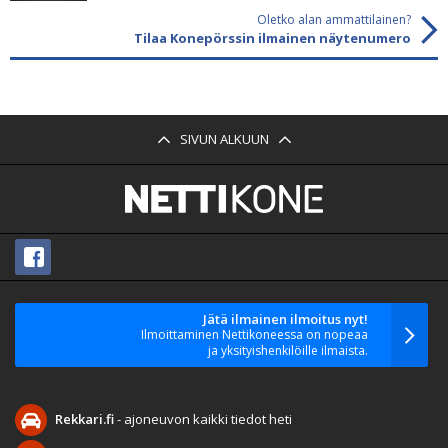
Oletko alan ammattilainen?
Tilaa Konepörssin ilmainen näytenumero
SIVUN ALKUUN
Jätä ilmainen ilmoitus nyt!
Ilmoittaminen Nettikoneessa on nopeaa
ja yksityishenkilöille ilmaista.
Rekkari.fi
- ajoneuvon kaikki tiedot heti