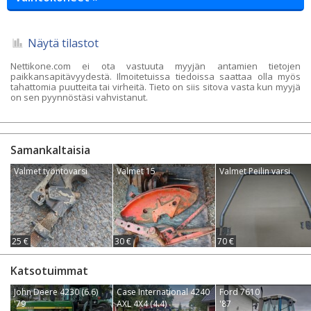
Näytä tilastot
Nettikone.com ei ota vastuuta myyjän antamien tietojen
paikkansapitävyydestä. Ilmoitetuissa tiedoissa saattaa olla myös
tahattomia puutteita tai virheitä. Tieto on siis sitova vasta kun myyjä
on sen pyynnöstäsi vahvistanut.
Samankaltaisia
Valmet työntövarsi
Valmet 15
Valmet Peilin varsi
25 €
30 €
70 €
Katsotuimmat
John Deere 4230 (6.6)
Case International 4240
Ford 7610
'79
AXL 4X4 (4.4)
'87