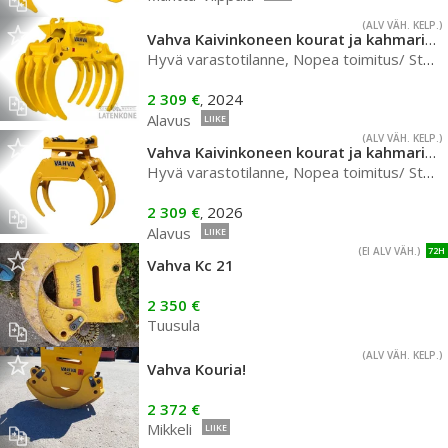
(ALV VÄH. KELP.)
Vahva Kaivinkoneen kourat ja kahmarit/ Grävmaskins gripar´
Hyvä varastotilanne, Nopea toimitus/ Stort lager, Snabb leverans
2 309 €
2024
,
Alavus
LIIKE
(ALV VÄH. KELP.)
Vahva Kaivinkoneen kourat ja kahmarit/ Grävmaskins gripar
Hyvä varastotilanne, Nopea toimitus/ Stort lager, Snabb leverans
2 309 €
2026
,
Alavus
LIIKE
(EI ALV VÄH.)
72H
Vahva Kc 21
2 350 €
Tuusula
(ALV VÄH. KELP.)
Vahva Kouria!
2 372 €
Mikkeli
LIIKE