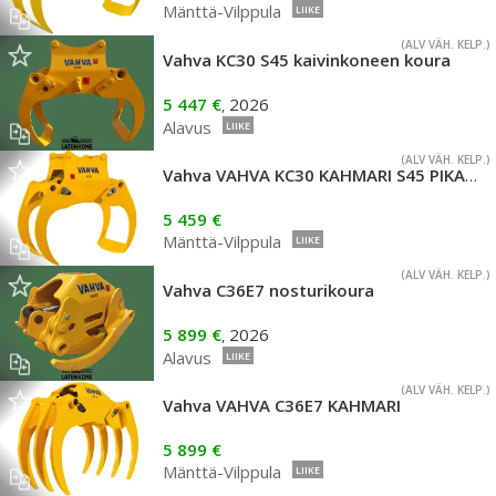
Mänttä-Vilppula
LIIKE
(ALV VÄH. KELP.)
Vahva KC30 S45 kaivinkoneen koura
5 447 €
2026
,
Alavus
LIIKE
(ALV VÄH. KELP.)
Vahva VAHVA KC30 KAHMARI S45 PIKAKIINNIKKEELLÄ
5 459 €
Mänttä-Vilppula
LIIKE
(ALV VÄH. KELP.)
Vahva C36E7 nosturikoura
5 899 €
2026
,
Alavus
LIIKE
(ALV VÄH. KELP.)
Vahva VAHVA C36E7 KAHMARI
5 899 €
Mänttä-Vilppula
LIIKE