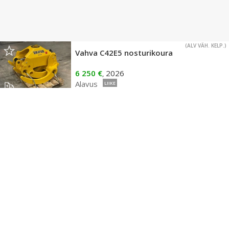
(ALV VÄH. KELP.)
Vahva C42E5 nosturikoura
6 250 €
2026
,
Alavus
LIIKE
(ALV VÄH. KELP.)
Vahva KC36 S60 kaivinkoneen koura
6 350 €
2026
,
Alavus
LIIKE
(ALV VÄH. KELP.)
Vahva KC36 NTP10 kaivinkoneen koura
6 388 €
2026
,
Alavus
LIIKE
(ALV VÄH. KELP.)
Vahva VAHVA C42E5 KAHMARI