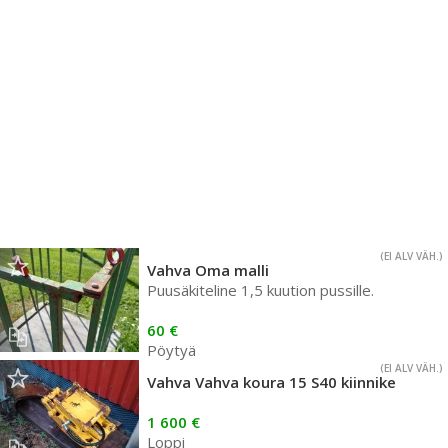
(EI ALV VÄH.)
Vahva Oma malli
Puusäkiteline 1,5 kuution pussille.
60 €
Pöytyä
(EI ALV VÄH.)
Vahva Vahva koura 15 S40 kiinnike
1 600 €
Loppi