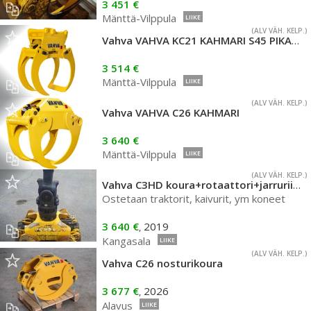
3 451 €
Mänttä-Vilppula
LIIKE
(ALV VÄH. KELP.)
Vahva VAHVA KC21 KAHMARI S45 PIKAKIINNIKKEELLÄ
3 514 €
Mänttä-Vilppula
LIIKE
(ALV VÄH. KELP.)
Vahva VAHVA C26 KAHMARI
3 640 €
Mänttä-Vilppula
LIIKE
(ALV VÄH. KELP.)
Vahva C3HD koura+rotaattori+jarruriipuke
Ostetaan traktorit, kaivurit, ym koneet
3 640 €
2019
,
Kangasala
LIIKE
(ALV VÄH. KELP.)
Vahva C26 nosturikoura
3 677 €
2026
,
Alavus
LIIKE