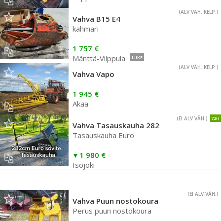
(ALV VÄH. KELP.)
Vahva B15 E4
kahmari
1 757 €
Mänttä-Vilppula
LIIKE
(ALV VÄH. KELP.)
Vahva Vapo
1 945 €
Akaa
(EI ALV VÄH.)
72H
Vahva Tasauskauha 282
Tasauskauha Euro
1 980 €
Isojoki
(EI ALV VÄH.)
Vahva Puun nostokoura
Perus puun nostokoura