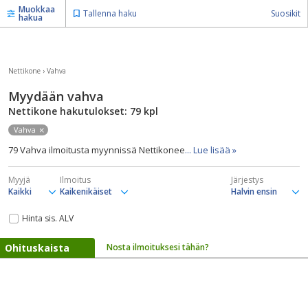
Muokkaa
Tallenna haku
Suosikit
hakua
Nettikone
›
Vahva
Myydään vahva
Nettikone hakutulokset: 79
kpl
Vahva
79 Vahva ilmoitusta myynnissä Nettikonee
... Lue lisää »
Myyjä
Ilmoitus
Järjestys
Hinta sis. ALV
Ohituskaista
Nosta ilmoituksesi tähän?