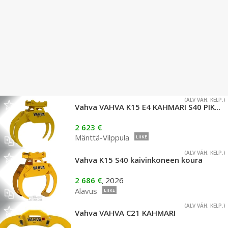
(ALV VÄH. KELP.)
Vahva VAHVA K15 E4 KAHMARI S40 PIKAKIINNIKKEELLÄ
2 623 €
Mänttä-Vilppula
LIIKE
(ALV VÄH. KELP.)
Vahva K15 S40 kaivinkoneen koura
2 686 €
2026
,
Alavus
LIIKE
(ALV VÄH. KELP.)
Vahva VAHVA C21 KAHMARI