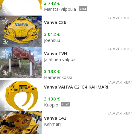
2 748 €
Mänttä-Vilppula
LIIKE
(ALV VÄH. KELP.)
Vahva C26
3 012 €
Joensuu
(ALV VÄH. KELP.)
Vahva TVH
Jalallinen välppä
3 138 €
Hämeenkoski
(ALV VÄH. KELP.)
Vahva VAHVA C21E4 KAHMARI
3 138 €
Kuopio
LIIKE
(ALV VÄH. KELP.)
Vahva C42
Kahmari