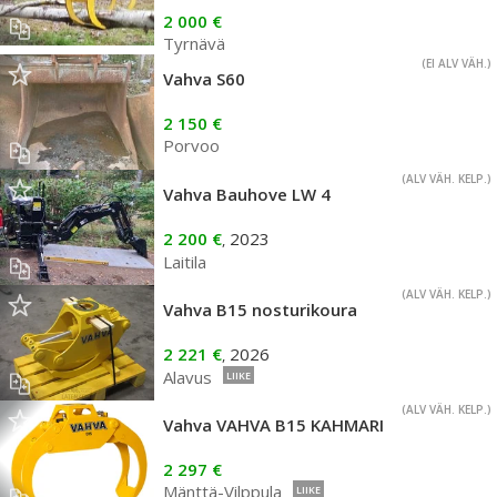
2 000 €
Tyrnävä
(EI ALV VÄH.)
Vahva S60
2 150 €
Porvoo
(ALV VÄH. KELP.)
Vahva Bauhove LW 4
2 200 €
2023
,
Laitila
(ALV VÄH. KELP.)
Vahva B15 nosturikoura
2 221 €
2026
,
Alavus
LIIKE
(ALV VÄH. KELP.)
Vahva VAHVA B15 KAHMARI
2 297 €
Mänttä-Vilppula
LIIKE