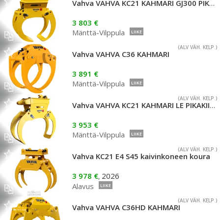
Vahva VAHVA KC21 KAHMARI GJ300 PIKAKIINNIKKEELLÄ
3 803 €
Mänttä-Vilppula
LIIKE
(ALV VÄH. KELP.)
Vahva VAHVA C36 KAHMARI
3 891 €
Mänttä-Vilppula
LIIKE
(ALV VÄH. KELP.)
Vahva VAHVA KC21 KAHMARI LE PIKAKIINNIKKEELLÄ
3 953 €
Mänttä-Vilppula
LIIKE
(ALV VÄH. KELP.)
Vahva KC21 E4 S45 kaivinkoneen koura
3 978 €
2026
,
Alavus
LIIKE
(ALV VÄH. KELP.)
Vahva VAHVA C36HD KAHMARI