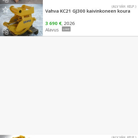
(ALV VÄH. KELP.)
Vahva KC21 GJ300 kaivinkoneen koura
3 690 €
2026
,
Alavus
LIIKE
(ALV VÄH. KELP.)