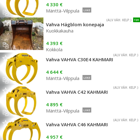
4 330 €
Mänttä-Vilppula
LIIKE
(ALV VÄH. KELP.)
72H
Vahva Hägblom konepaja
Kuokkakauha
4 393 €
Kokkola
(ALV VÄH. KELP.)
Vahva VAHVA C30E4 KAHMARI
4 644 €
Mänttä-Vilppula
LIIKE
(ALV VÄH. KELP.)
Vahva VAHVA C42 KAHMARI
4 895 €
Mänttä-Vilppula
LIIKE
(ALV VÄH. KELP.)
Vahva VAHVA C46 KAHMARI
4 957 €