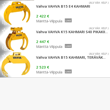
(ALV VÄH. KELP.)
Vahva VAHVA B15 E4 KAHMARI
2 422 €
Mänttä-Vilppula
LIIKE
(ALV VÄH. KELP.)
Vahva VAHVA K15 KAHMARI S40 PIKAKIINNIKKEELLÄ
2 447 €
Mänttä-Vilppula
LIIKE
(ALV VÄH. KELP.)
Vahva VAHVA B15 KAHMARI, TERÄVÄKÄRKINEN, MR-8 SOVITUS
2 523 €
Mänttä-Vilppula
LIIKE