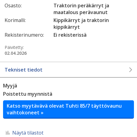
Osasto:
Traktorin peräkärryt ja
maatalous perävaunut
Korimalli:
Kippikärryt ja traktorin
kippikärryt
Rekisterinumero:
Ei rekisterissä
Päivitetty:
02.04.2026
Tekniset tiedot
Myyjä
Poistettu myynnistä
Katso myytävävä olevat Tuhti 85/7 täyttövaunu
vaihtokoneet »
Näytä tilastot