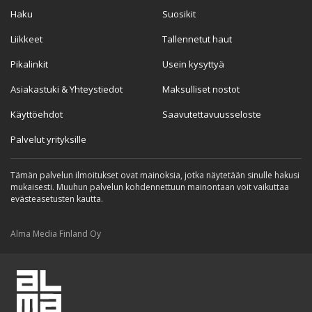
Haku
Suosikit
Liikkeet
Tallennetut haut
Pikalinkit
Usein kysyttyä
Asiakastuki & Yhteystiedot
Maksulliset nostot
Käyttöehdot
Saavutettavuusseloste
Palvelut yrityksille
Tämän palvelun ilmoitukset ovat mainoksia, jotka näytetään sinulle hakusi
mukaisesti. Muuhun palvelun kohdennettuun mainontaan voit vaikuttaa
evästeasetusten kautta.
Alma Media Finland Oy