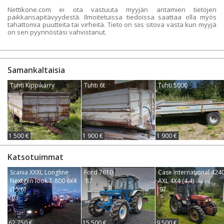
Nettikone.com ei ota vastuuta myyjän antamien tietojen
paikkansapitävyydestä. Ilmoitetuissa tiedoissa saattaa olla myös
tahattomia puutteita tai virheitä. Tieto on siis sitova vasta kun myyjä
on sen pyynnöstäsi vahvistanut.
Samankaltaisia
Tuhti Kippikärry
Tuhti 6t
Tuhti 5000
1 500 €
1 900 €
1 900 €
Katsotuimmat
Scania XXXL Longline
Ford 7610
Case International 424
Nextgen look T-800 6x4
'87
AXL 4X4 (4.4)
(15.6)
'97
'03
62 750 €
15 500 €
9 500 €