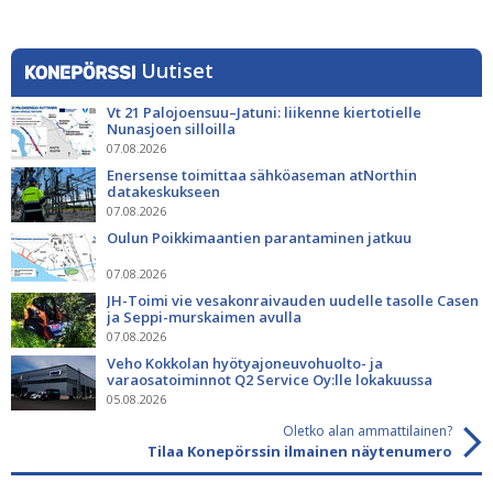
Uutiset
Vt 21 Palojoensuu–Jatuni: liikenne kiertotielle
Nunasjoen silloilla
07.08.2026
Enersense toimittaa sähköaseman atNorthin
datakeskukseen
07.08.2026
Oulun Poikkimaantien parantaminen jatkuu
07.08.2026
JH-Toimi vie vesakonraivauden uudelle tasolle Casen
ja Seppi-murskaimen avulla
07.08.2026
Veho Kokkolan hyötyajoneuvohuolto- ja
varaosatoiminnot Q2 Service Oy:lle lokakuussa
05.08.2026
Oletko alan ammattilainen?
Tilaa Konepörssin ilmainen näytenumero